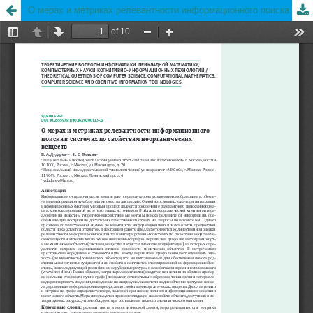
О мерах и метриках релевантности информационного поиска в системах по свойствам неорганических веществ