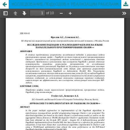
ИССЛЕДОВАНИЕ ПОДХОДОВ К РЕАЛИЗАЦИИ PAGERANK НА ЯЗЫКЕ ПАРАЛЛЕЛЬНОГО ПРОГРАММИРОВАНИЯ CHARM++