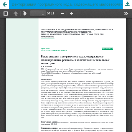
Векторизация программного кода, содержащего маловероятные регионы, в задачах вычислительной геометрии