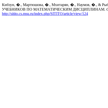
Кибзун, �., Мартюшова, �., Мхитарян, �., Наумов, 
УЧЕБНИКОВ ПО МАТЕМАТИЧЕСКИМ ДИСЦИПЛИНАМ.
http://sitito.cs.msu.ru/index.php/SITITO/article/view/124