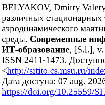
BELYAKOV, Dmitry Valery
различных стационарных 
аэродинамического маятни
среды.
Современные инф
ИТ-образование
, [S.l.], 
ISSN 2411-1473. Доступно
<
http://sitito.cs.msu.ru/in
Дата доступа: 07 aug. 2026
https://doi.org/10.25559/