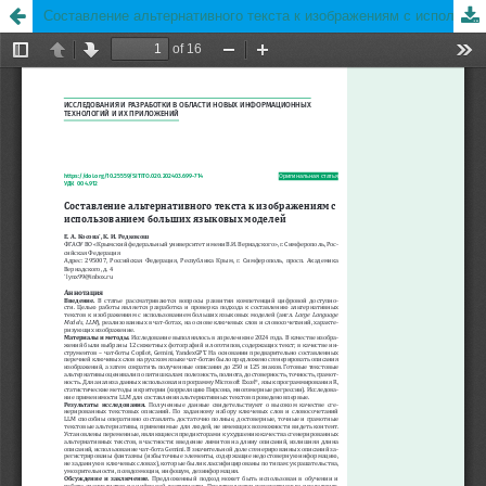
Составление альтернативного текста к изображениям с использованием больших языковых моделей