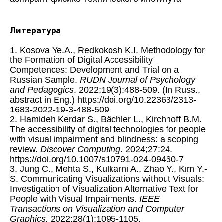
Литература
1. Kosova Ye.A., Redkokosh K.I. Methodology for
the Formation of Digital Accessibility
Competences: Development and Trial on a
Russian Sample.
RUDN Journal of Psychology
and Pedagogic
s
. 2022;19(3):488-509. (In Russ.,
abstract in Eng.) https://doi.org/10.22363/2313-
1683-2022-19-3-488-509
2. Hamideh Kerdar S., Bächler L., Kirchhoff B.M.
The accessibility of digital technologies for people
with visual impairment and blindness: a scoping
review.
Discover Computing
. 2024;27:24.
https://doi.org/10.1007/s10791-024-09460-7
3. Jung C., Mehta S., Kulkarni A., Zhao Y., Kim Y.-
S. Communicating Visualizations without Visuals:
Investigation of Visualization Alternative Text for
People with Visual Impairments.
IEEE
Transactions on Visualization and Computer
Graphics
.
2022;28(1):1095-1105.