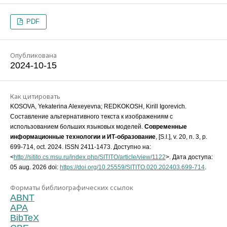
PDF
Опубликована
2024-10-15
Как цитировать
KOSOVA, Yekaterina Alexeyevna; REDKOKOSH, Kirill Igorevich.
Составление альтернативного текста к изображениям с
использованием больших языковых моделей.
Современные
информационные технологии и ИТ-образование
, [S.l.], v. 20, n. 3, p.
699-714, oct. 2024. ISSN 2411-1473. Доступно на:
<
http://sitito.cs.msu.ru/index.php/SITITO/article/view/1122
>. Дата доступа:
05 aug. 2026 doi:
https://doi.org/10.25559/SITITO.020.202403.699-714
.
Форматы библиографических ссылок
ABNT
APA
BibTeX