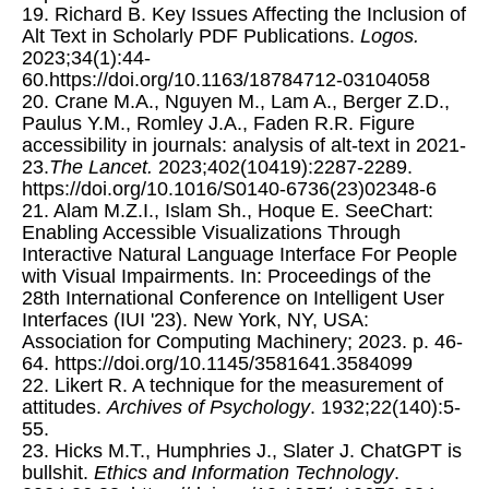
19. Richard B. Key Issues Affecting the Inclusion of
Alt Text in Scholarly PDF Publications.
Logos
.
2023;34(1):44-
60.https://doi.org/10.1163/18784712-03104058
20. Crane M.A., Nguyen M., Lam A., Berger Z.D.,
Paulus Y.M., Romley J.A., Faden R.R. Figure
accessibility in journals: analysis of alt-text in 2021-
23.
The Lancet.
2023;402(10419):2287-2289.
https://doi.org/10.1016/S0140-6736(23)02348-6
21. Alam M.Z.I., Islam Sh., Hoque E. SeeChart:
Enabling Accessible Visualizations Through
Interactive Natural Language Interface For People
with Visual Impairments. In: Proceedings of the
28th International Conference on Intelligent User
Interfaces (IUI '23). New York, NY, USA:
Association for Computing Machinery; 2023. p. 46-
64. https://doi.org/10.1145/3581641.3584099
22. Likert R. A technique for the measurement of
attitudes.
Archives of Psychology
. 1932;22(140):5-
55.
23. Hicks M.T., Humphries J., Slater J. ChatGPT is
bullshit.
Ethics and Information Technology
.