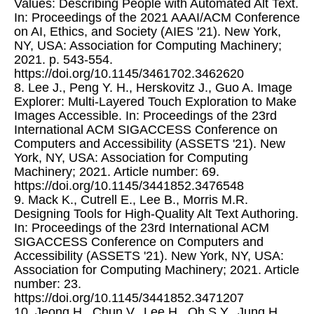
Values: Describing People with Automated Alt Text.
In: Proceedings of the 2021 AAAI/ACM Conference
on AI, Ethics, and Society (AIES '21). New York,
NY, USA: Association for Computing Machinery;
2021. p. 543-554.
https://doi.org/10.1145/3461702.3462620
8. Lee J., Peng Y. H., Herskovitz J., Guo A. Image
Explorer: Multi-Layered Touch Exploration to Make
Images Accessible. In: Proceedings of the 23rd
International ACM SIGACCESS Conference on
Computers and Accessibility (ASSETS '21). New
York, NY, USA: Association for Computing
Machinery; 2021. Article number: 69.
https://doi.org/10.1145/3441852.3476548
9. Mack K., Cutrell E., Lee B., Morris M.R.
Designing Tools for High-Quality Alt Text Authoring.
In: Proceedings of the 23rd International ACM
SIGACCESS Conference on Computers and
Accessibility (ASSETS '21). New York, NY, USA:
Association for Computing Machinery; 2021. Article
number: 23.
https://doi.org/10.1145/3441852.3471207
10. Jeong H., Chun V., Lee H., Oh S.Y., Jung H.