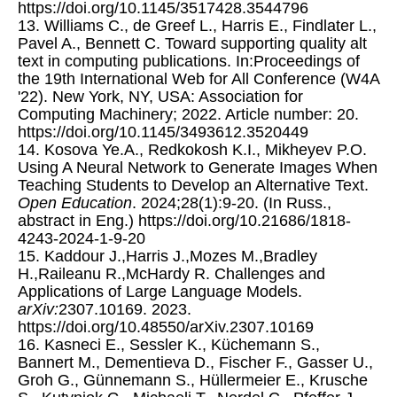
https://doi.org/10.1145/3517428.3544796
13. Williams C., de Greef L., Harris E., Findlater L.,
Pavel A., Bennett C. Toward supporting quality alt
text in computing publications. In:Proceedings of
the 19th International Web for All Conference (W4A
'22). New York, NY, USA: Association for
Computing Machinery; 2022. Article number: 20.
https://doi.org/10.1145/3493612.3520449
14. Kosova Ye.A., Redkokosh K.I., Mikheyev P.O.
Using A Neural Network to Generate Images When
Teaching Students to Develop an Alternative Text.
Open Education
. 2024;28(1):9-20. (In Russ.,
abstract in Eng.) https://doi.org/10.21686/1818-
4243-2024-1-9-20
15. Kaddour J.,Harris J.,Mozes M.,Bradley
H.,Raileanu R.,McHardy R. Challenges and
Applications of Large Language Models.
arXiv:
2307.10169. 2023.
https://doi.org/10.48550/arXiv.2307.10169
16. Kasneci E., Sessler K., Küchemann S.,
Bannert M., Dementieva D., Fischer F., Gasser U.,
Groh G., Günnemann S., Hüllermeier E., Krusche