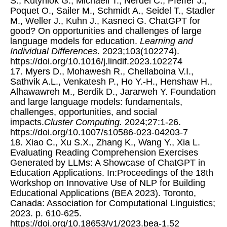
S., Kutyniok G., Michaeli T., Nerdel C., Pfeffer J.,
Poquet O., Sailer M., Schmidt A., Seidel T., Stadler
M., Weller J., Kuhn J., Kasneci G. ChatGPT for
good? On opportunities and challenges of large
language models for education.
Learning and
Individual Differences
. 2023;103(102274).
https://doi.org/10.1016/j.lindif.2023.102274
17. Myers D., Mohawesh R., Chellaboina V.I.,
Sathvik A.L., Venkatesh P., Ho Y.-H., Henshaw H.,
Alhawawreh M., Berdik D., Jararweh Y. Foundation
and large language models: fundamentals,
challenges, opportunities, and social
impacts.
Cluster Computing.
2024;27:1-26.
https://doi.org/10.1007/s10586-023-04203-7
18. Xiao C., Xu S.X., Zhang K., Wang Y., Xia L.
Evaluating Reading Comprehension Exercises
Generated by LLMs: A Showcase of ChatGPT in
Education Applications. In:Proceedings of the 18th
Workshop on Innovative Use of NLP for Building
Educational Applications (BEA 2023). Toronto,
Canada: Association for Computational Linguistics;
2023. p. 610-625.
https://doi.org/10.18653/v1/2023.bea-1.52