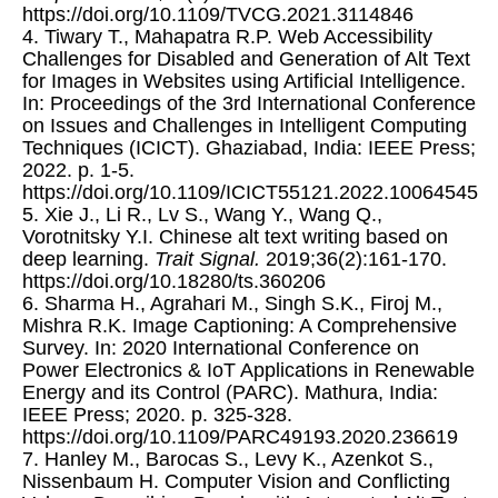
https://doi.org/10.1109/TVCG.2021.3114846
4. Tiwary T., Mahapatra R.P. Web Accessibility
Challenges for Disabled and Generation of Alt Text
for Images in Websites using Artificial Intelligence.
In: Proceedings of the 3rd International Conference
on Issues and Challenges in Intelligent Computing
Techniques (ICICT). Ghaziabad, India: IEEE Press;
2022. p. 1-5.
https://doi.org/10.1109/ICICT55121.2022.10064545
5. Xie J., Li R., Lv S., Wang Y., Wang Q.,
Vorotnitsky Y.I. Chinese alt text writing based on
deep learning.
Trait Signal
.
2019;36(2):161-170.
https://doi.org/10.18280/ts.360206
6. Sharma H., Agrahari M., Singh S.K., Firoj M.,
Mishra R.K. Image Captioning: A Comprehensive
Survey. In: 2020 International Conference on
Power Electronics & IoT Applications in Renewable
Energy and its Control (PARC). Mathura, India:
IEEE Press; 2020. p. 325-328.
https://doi.org/10.1109/PARC49193.2020.236619
7. Hanley M., Barocas S., Levy K., Azenkot S.,
Nissenbaum H. Computer Vision and Conflicting