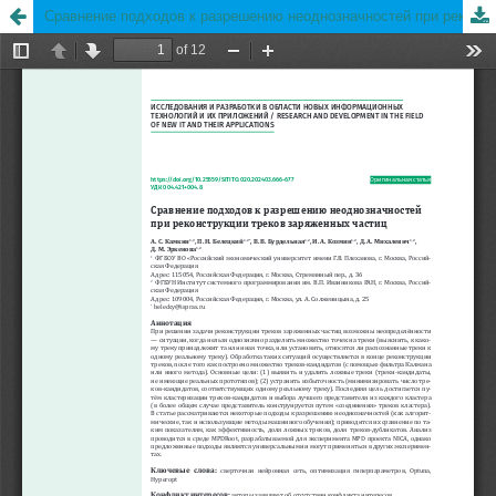
Сравнение подходов к разрешению неоднозначностей при реконструкции треков заряженных частиц