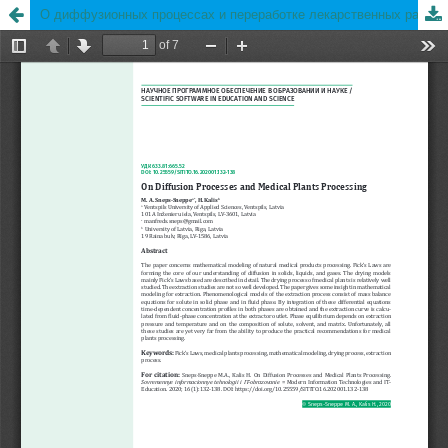
О диффузионных процессах и переработке лекарственных растений