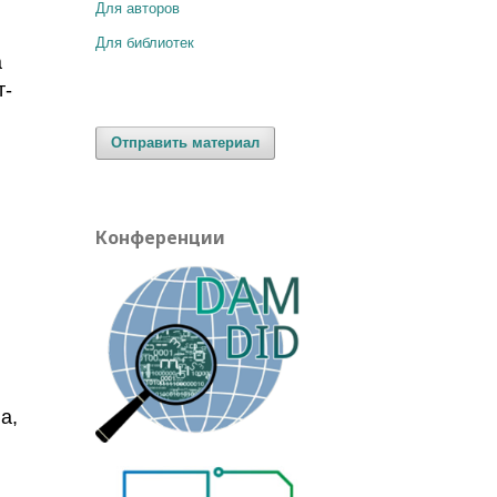
Для авторов
Для библиотек
а
т-
Отправить материал
Конференции
а,