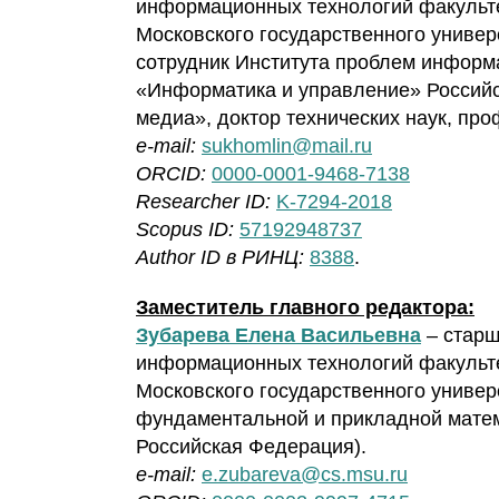
информационных технологий факульте
Московского государственного униве
сотрудник Института проблем информ
«Информатика и управление» Российс
медиа», доктор технических наук, пр
e-mail:
sukhomlin@mail.ru
ORCID:
0000-0001-9468-7138
Researcher ID:
K-7294-2018
Scopus ID:
57192948737
Author ID в РИНЦ:
8388
.
Заместитель главного редактора:
Зубарева Елена Васильевна
– стар
информационных технологий факульте
Московского государственного универ
фундаментальной и прикладной матема
Российская Федерация).
e-mail:
e.zubareva@cs.msu.ru