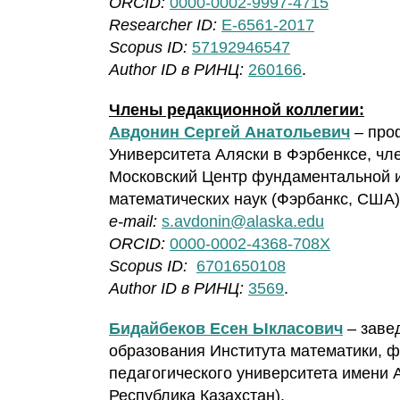
ORCID:
0000-0002-9997-4715
Researcher ID:
E-6561-2017
Scopus ID:
57192946547
Author ID в РИНЦ:
260166
.
Члены редакционной коллегии:
Авдонин Сергей Анатольевич
– проф
Университета Аляски в Фэрбенксе, чл
Московский Центр фундаментальной и
математических наук (Фэрбанкс, США
e-mail:
s.avdonin@alaska.edu
ORCID:
0000-0002-4368-708X
Scopus ID:
6701650108
Author ID в РИНЦ:
3569
.
Бидайбеков Есен Ыкласович
– заве
образования Института математики, ф
педагогического университета имени 
Республика Казахстан).