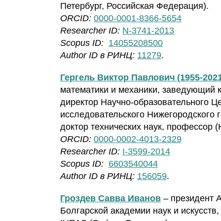
Петербург, Российская Федерация).
ORCID:
0000-0001-8366-5654
Researcher ID:
N-3741-2013
Scopus ID:
14055208500
Author ID в РИНЦ:
11279
.
Гергель Виктор Павлович (1955-2021
математики и механики, заведующий 
директор Научно-образовательного Ц
исследовательского Нижегородского г
доктор технических наук, профессор 
ORCID:
0000-0002-4013-2329
Researcher ID:
I-3599-2014
Scopus ID:
6603540044
Author ID в РИНЦ:
156059
.
Гроздев Савва Иванов
– президент А
Болгарской академии наук и искусств,