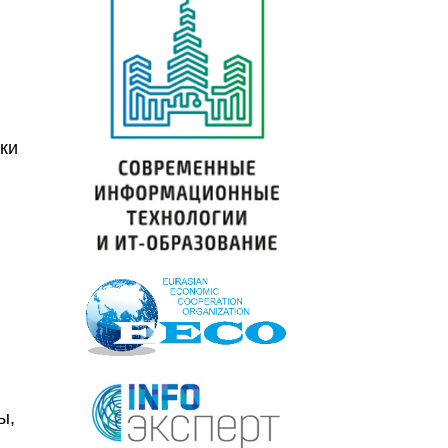
ки
ы,