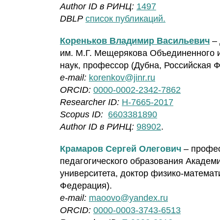
Author ID в РИНЦ:
1497
DBLP
список публикаций.
Кореньков Владимир Васильевич
– 
им. М.Г. Мещерякова Объединенного и
наук, профессор (Дубна, Российская 
e-mail:
korenkov@jinr.ru
ORCID:
0000-0002-2342-7862
Researcher ID:
H-7665-2017
Scopus ID:
6603381890
Author ID в РИНЦ:
98902
.
Крамаров Сергей Олегович
– профес
педагогического образования Академ
университета, доктор физико-математи
Федерация).
e-mail:
maoovo@yandex.ru
ORCID:
0000-0003-3743-6513