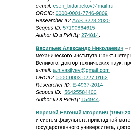
e-mail:
esen_bidaibekov@mail.ru
ORCID:
0000-0001-7746-9809
Researcher ID:
AAS-3223-2020
Scopus ID:
57190864615
Author ID в РИНЦ:
274814
.
Васильев Александр Николаевич
– 
механического института Санкт-Петер
Великого, доктор технических наук, п
e-mail:
a.n.vasilyev@gmail.com
ORCID:
0000-0003-0227-0162
Researcher ID:
E-4937-2014
Scopus ID:
56425584400
Author ID в РИНЦ:
154944
.
Веремей Евгений Игоревич (1950-20
и систем факультета прикладной мате
государственного университета, докт