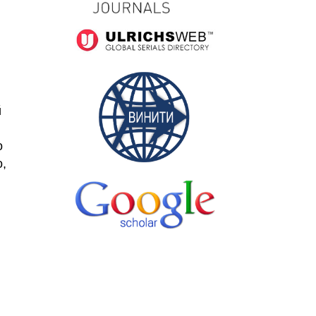
й
о
,