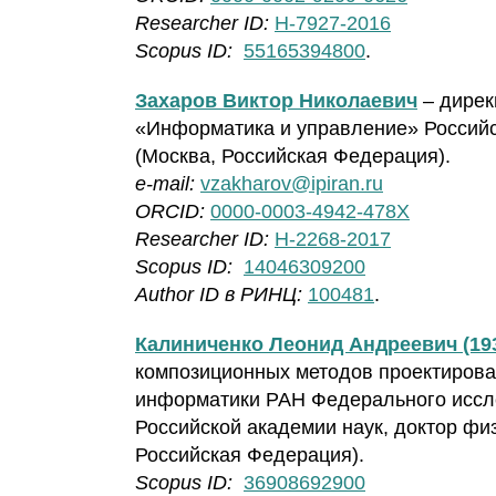
Researcher ID:
H-7927-2016
Scopus ID:
55165394800
.
Захаров Виктор Николаевич
– дирек
«Информатика и управление» Российск
(Москва, Российская Федерация).
e-mail:
vzakharov@ipiran.ru
ORCID:
0000-0003-4942-478X
Researcher ID:
H-2268-2017
Scopus ID:
14046309200
Author ID в РИНЦ:
100481
.
Калиниченко Леонид Андреевич (1937
композиционных методов проектиров
информатики РАН Федерального иссл
Российской академии наук, доктор фи
Российская Федерация).
Scopus ID:
36908692900