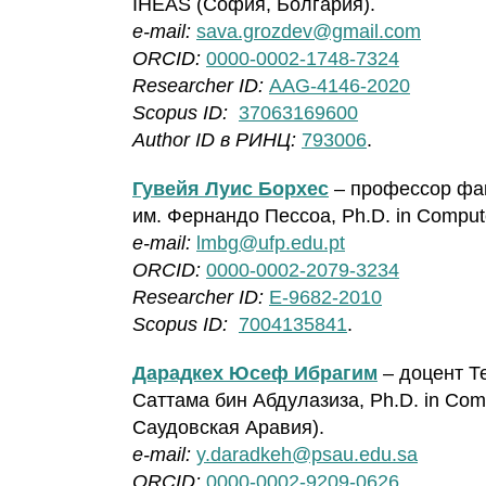
IHEAS (София, Болгария).
e-mail:
sava.grozdev@gmail.com
ORCID:
0000-0002-1748-7324
Researcher ID:
AAG-4146-2020
Scopus ID:
37063169600
Author ID в РИНЦ:
793006
.
Гувейя Луис Борхес
– профессор фак
им. Фернандо Пессоа, Ph.D. in Comput
e-mail:
lmbg@ufp.edu.pt
ORCID:
0000-0002-2079-3234
Researcher ID:
E-9682-2010
Scopus ID:
7004135841
.
Дарадкех Юсеф Ибрагим
– доцент Т
Саттама бин Абдулазиза, Ph.D. in Com
Саудовская Аравия).
e-mail:
y.daradkeh@psau.edu.sa
ORCID:
0000-0002-9209-0626