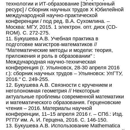
технологии и ИТ-образование [Электронный
ресурс] / Сборник научных трудов X Юбилейной
международной научно-практической
конференции / под ред. В.А. Сухомлина. –
Москва: МГУ, 2015. 1 электрон. oпт. диск (СD-
ROM). С. 272-275.
11. Букушева А.В. Учебная практика в
подготовке магистров-математиков //
"Математические методы и модели: теория,
приложения и роль в образовании" :
Международная научно-техническая
конференция (г. Ульяновск, 28-30 апреля 2016
г.): сборник научных трудов – Ульяновск: УлГТУ,
2016." C. 249-255.
12. Букушева А.В. Связности с кручением и
неголономная геометрия // Некоторые
актуальные проблемы современной математики
и математического образования. Герценовские
чтения – 2016. Материалы научной
конференции, 11–15 апреля 2016 г. – СПб.: Изд.
РГПУ им. А. И. Герцена, 2016. С. 146-150.
13. Букушева А.В. Использование Mathematica