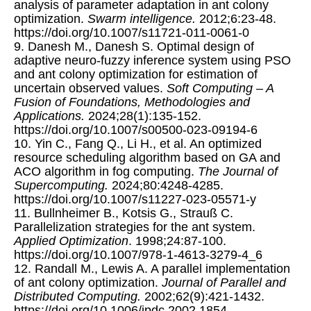
analysis of parameter adaptation in ant colony
optimization.
Swarm intelligence.
2012;6:23-48.
https://doi.org/10.1007/s11721-011-0061-0
9. Danesh M., Danesh S. Optimal design of
adaptive neuro-fuzzy inference system using PSO
and ant colony optimization for estimation of
uncertain observed values.
Soft Computing – A
Fusion of Foundations, Methodologies and
Applications.
2024;28(1):135-152.
https://doi.org/10.1007/s00500-023-09194-6
10. Yin C., Fang Q., Li H., et al. An optimized
resource scheduling algorithm based on GA and
ACO algorithm in fog computing.
The Journal of
Supercomputing.
2024;80:4248-4285.
https://doi.org/10.1007/s11227-023-05571-y
11. Bullnheimer B., Kotsis G., Strauß C.
Parallelization strategies for the ant system.
Applied Optimization
. 1998;24:87-100.
https://doi.org/10.1007/978-1-4613-3279-4_6
12. Randall M., Lewis A. A parallel implementation
of ant colony optimization.
Journal of Parallel and
Distributed Computing.
2002;62(9):421-1432.
https://doi.org/10.1006/jpdc.2002.1854