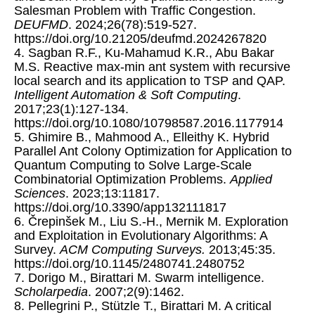
Salesman Problem with Traffic Congestion.
DEUFMD
. 2024;26(78):519-527.
https://doi.org/10.21205/deufmd.2024267820
4. Sagban R.F., Ku-Mahamud K.R., Abu Bakar
M.S. Reactive max-min ant system with recursive
local search and its application to TSP and QAP.
Intelligent Automation & Soft Computing
.
2017;23(1):127-134.
https://doi.org/10.1080/10798587.2016.1177914
5. Ghimire B., Mahmood A., Elleithy K. Hybrid
Parallel Ant Colony Optimization for Application to
Quantum Computing to Solve Large-Scale
Combinatorial Optimization Problems.
Applied
Sciences
. 2023;13:11817.
https://doi.org/10.3390/app132111817
6. Črepinšek M., Liu S.-H., Mernik M. Exploration
and Exploitation in Evolutionary Algorithms: A
Survey.
ACM Computing Surveys.
2013;45:35.
https://doi.org/10.1145/2480741.2480752
7. Dorigo M., Birattari M. Swarm intelligence.
Scholarpedia
. 2007;2(9):1462.
8. Pellegrini P., Stützle T., Birattari M. A critical