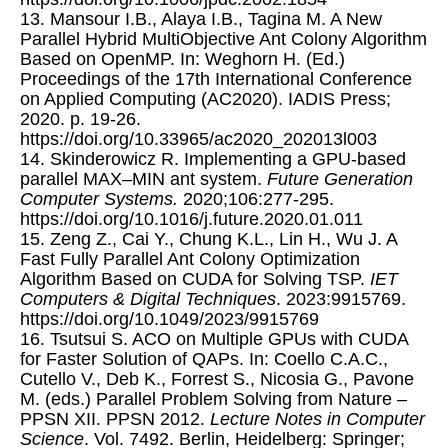
13. Mansour I.B., Alaya I.B., Tagina M. A New
Parallel Hybrid MultiObjective Ant Colony Algorithm
Based on OpenMP. In: Weghorn H. (Ed.)
Proceedings of the 17th International Conference
on Applied Computing (AC2020). IADIS Press;
2020. p. 19-26.
https://doi.org/10.33965/ac2020_202013l003
14. Skinderowicz R. Implementing a GPU-based
parallel MAX–MIN ant system.
Future Generation
Computer Systems.
2020;106:277-295.
https://doi.org/10.1016/j.future.2020.01.011
15. Zeng Z., Cai Y., Chung K.L., Lin H., Wu J. A
Fast Fully Parallel Ant Colony Optimization
Algorithm Based on CUDA for Solving TSP.
IET
Computers & Digital Techniques
. 2023:9915769.
https://doi.org/10.1049/2023/9915769
16. Tsutsui S. ACO on Multiple GPUs with CUDA
for Faster Solution of QAPs. In: Coello C.A.C.,
Cutello V., Deb K., Forrest S., Nicosia G., Pavone
M. (eds.) Parallel Problem Solving from Nature –
PPSN XII. PPSN 2012.
Lecture Notes in Computer
Science
. Vol. 7492. Berlin, Heidelberg: Springer;