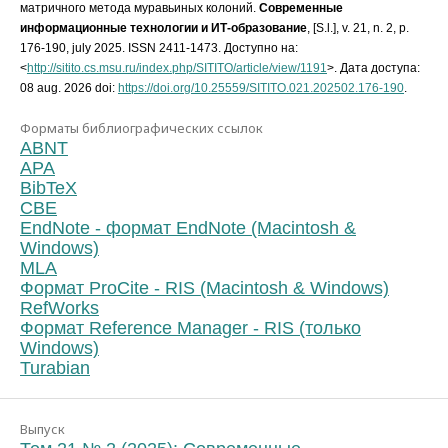
матричного метода муравьиных колоний.
Современные
информационные технологии и ИТ-образование
, [S.l.], v. 21, n. 2, p.
176-190, july 2025. ISSN 2411-1473. Доступно на:
<
http://sitito.cs.msu.ru/index.php/SITITO/article/view/1191
>. Дата доступа:
08 aug. 2026 doi:
https://doi.org/10.25559/SITITO.021.202502.176-190
.
Форматы библиографических ссылок
ABNT
APA
BibTeX
CBE
EndNote - формат EndNote (Macintosh &
Windows)
MLA
Формат ProCite - RIS (Macintosh & Windows)
RefWorks
Формат Reference Manager - RIS (только
Windows)
Turabian
Выпуск