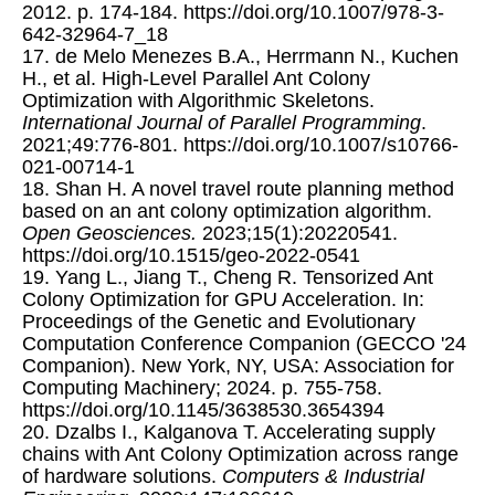
2012. p. 174-184. https://doi.org/10.1007/978-3-
642-32964-7_18
17. de Melo Menezes B.A., Herrmann N., Kuchen
H., et al. High-Level Parallel Ant Colony
Optimization with Algorithmic Skeletons.
International Journal of Parallel Programming
.
2021;49:776-801. https://doi.org/10.1007/s10766-
021-00714-1
18. Shan H. A novel travel route planning method
based on an ant colony optimization algorithm.
Open Geosciences.
2023;15(1):20220541.
https://doi.org/10.1515/geo-2022-0541
19. Yang L., Jiang T., Cheng R. Tensorized Ant
Colony Optimization for GPU Acceleration. In:
Proceedings of the Genetic and Evolutionary
Computation Conference Companion (GECCO '24
Companion). New York, NY, USA: Association for
Computing Machinery; 2024. p. 755-758.
https://doi.org/10.1145/3638530.3654394
20. Dzalbs I., Kalganova T. Accelerating supply
chains with Ant Colony Optimization across range
of hardware solutions.
Computers & Industrial