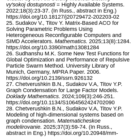
vy'sokoj dostupnosti
= Highly Available Systems.
2022;18(3):23-37. (In Russ., abstract in Eng.)
https://doi.org/10.18127/j20729472-202203-02
25. Sudakov V., Titov Y. Matrix-Based ACO for
Solving Parametric Problems Using
Heterogeneous Reconfigurable Computers and
SIMD Accelerators.
Mathematics.
2025;13(8):1284.
https://doi.org/10.3390/math13081284
26. Sudhanshu M.K. Some New Test Functions for
Global Optimization and Performance of Repulsive
Particle Swarm Method. University Library of
Munich, Germany, MPRA Paper. 2006.
https://doi.org/10.2139/ssrn.926132
27. Chetverushkin B.N., Sudakov V.A, Titov Y.P.
Graph Condensation for Large Factor Models.
Doklady Mathematics.
2024;109(3):246-251.
https://doi.org/10.1134/S1064562424702090
28. Chetverushkin B.N., Sudakov V.A, Titov Y.P.
Modeling of high-dimensional systems based on
graph condensation.
Matematicheskoe
modelirovanie.
2025;37(3):59-74. (In Russ.,
abstract in Eng.) https://doi.org/10.20948/mm-