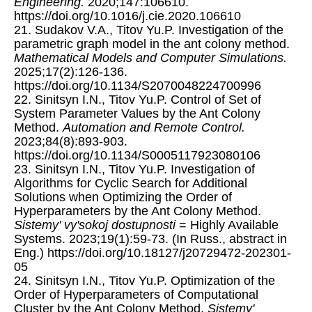
Engineering.
2020;147:106610.
https://doi.org/10.1016/j.cie.2020.106610
21. Sudakov V.A., Titov Yu.P. Investigation of the
parametric graph model in the ant colony method.
Mathematical Models and Computer Simulations.
2025;17(2):126-136.
https://doi.org/10.1134/S2070048224700996
22. Sinitsyn I.N., Titov Yu.P. Control of Set of
System Parameter Values by the Ant Colony
Method.
Automation and Remote Control.
2023;84(8):893-903.
https://doi.org/10.1134/S0005117923080106
23. Sinitsyn I.N., Titov Yu.P. Investigation of
Algorithms for Cyclic Search for Additional
Solutions when Optimizing the Order of
Hyperparameters by the Ant Colony Method.
Sistemy' vy'sokoj dostupnosti
= Highly Available
Systems. 2023;19(1):59-73. (In Russ., abstract in
Eng.) https://doi.org/10.18127/j20729472-202301-
05
24. Sinitsyn I.N., Titov Yu.P. Optimization of the
Order of Hyperparameters of Computational
Cluster by the Ant Colony Method.
Sistemy'