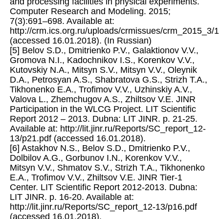
and processing facilities in physical experiments.
Computer Research and Modeling. 2015;
7(3):691–698. Available at:
http://crm.ics.org.ru/uploads/crmissues/crm_2015_3/
(accessed 16.01.2018). (In Russian)
[5] Belov S.D., Dmitrienko P.V., Galaktionov V.V.,
Gromova N.I., Kadochnikov I.S., Korenkov V.V.,
Kutovskiy N.A., Mitsyn S.V., Mitsyn V.V., Oleynik
D.A., Petrosyan A.S., Shabratova G.S., Strizh T.A.,
Tikhonenko E.A., Trofimov V.V., Uzhinskiy A.V.,
Valova L., Zhemchugov A.S., Zhiltsov V.E. JINR
Participation in the WLCG Project. LIT Scientific
Report 2012 – 2013. Dubna: LIT JINR. p. 21-25.
Available at: http://lit.jinr.ru/Reports/SC_report_12-
13/p21.pdf (accessed 16.01.2018).
[6] Astakhov N.S., Belov S.D., Dmitrienko P.V.,
Dolbilov A.G., Gorbunov I.N., Korenkov V.V.,
Mitsyn V.V., Shmatov S.V., Strizh T.A., Tikhonenko
E.A., Trofimov V.V., Zhiltsov V.E. JINR Tier-1
Center. LIT Scientific Report 2012-2013. Dubna:
LIT JINR. p. 16-20. Available at:
http://lit.jinr.ru/Reports/SC_report_12-13/p16.pdf
(accessed 16.01.2018).