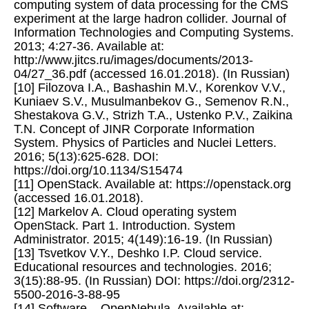
computing system of data processing for the CMS
experiment at the large hadron collider. Journal of
Information Technologies and Computing Systems.
2013; 4:27-36. Available at:
http://www.jitcs.ru/images/documents/2013-
04/27_36.pdf (accessed 16.01.2018). (In Russian)
[10] Filozova I.A., Bashashin M.V., Korenkov V.V.,
Kuniaev S.V., Musulmanbekov G., Semenov R.N.,
Shestakova G.V., Strizh T.A., Ustenko P.V., Zaikina
T.N. Concept of JINR Corporate Information
System. Physics of Particles and Nuclei Letters.
2016; 5(13):625-628. DOI:
https://doi.org/10.1134/S15474
[11] OpenStack. Available at: https://openstack.org
(accessed 16.01.2018).
[12] Markelov A. Cloud operating system
OpenStack. Part 1. Introduction. System
Administrator. 2015; 4(149):16-19. (In Russian)
[13] Tsvetkov V.Y., Deshko I.P. Cloud service.
Educational resources and technologies. 2016;
3(15):88-95. (In Russian) DOI: https://doi.org/2312-
5500-2016-3-88-95
[14] Software – OpenNebula. Available at: