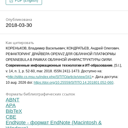
PDF (English)
Опубликована
2018-03-30
Как цитировать
КОРЕНЬКОВ, Владимир Васильевич; КОНДРАТЬЕВ, Андрей Олегович.
РЕФАКТОРИНГ ДРАЙВЕРА OPENVZ ДЛЯ ОБЛАЧНОЙ ПЛАТФОРМЫ
OPENNEBULA В РАМКАХ ОБЛАЧНОЙ ИНФРАСТРУКТУРЫ ОИЯИ.
Современные информационные технологии и ИТ-образование
, [S.l.],
v. 14, n. 1, p. 52-60, mar. 2018. ISSN 2411-1473. Доступно на:
<
http://sitito.cs.msu.ru/index.php/SITITO/article/view/341
>. Дата доступа:
10 aug. 2026 doi:
https://doi.org/10.25559/SITITO.14.201801.052-060
.
Форматы библиографических ссылок
ABNT
APA
BibTeX
CBE
EndNote - формат EndNote (Macintosh &