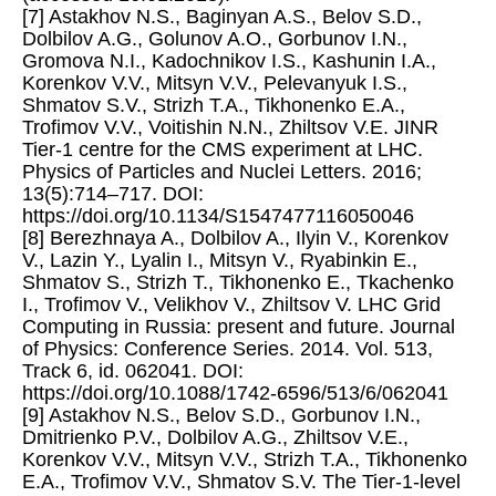
[7] Astakhov N.S., Baginyan A.S., Belov S.D.,
Dolbilov A.G., Golunov A.O., Gorbunov I.N.,
Gromova N.I., Kadochnikov I.S., Kashunin I.A.,
Korenkov V.V., Mitsyn V.V., Pelevanyuk I.S.,
Shmatov S.V., Strizh T.A., Tikhonenko E.A.,
Trofimov V.V., Voitishin N.N., Zhiltsov V.E. JINR
Tier-1 centre for the CMS experiment at LHC.
Physics of Particles and Nuclei Letters. 2016;
13(5):714–717. DOI:
https://doi.org/10.1134/S1547477116050046
[8] Berezhnaya A., Dolbilov A., Ilyin V., Korenkov
V., Lazin Y., Lyalin I., Mitsyn V., Ryabinkin E.,
Shmatov S., Strizh T., Tikhonenko E., Tkachenko
I., Trofimov V., Velikhov V., Zhiltsov V. LHC Grid
Computing in Russia: present and future. Journal
of Physics: Conference Series. 2014. Vol. 513,
Track 6, id. 062041. DOI:
https://doi.org/10.1088/1742-6596/513/6/062041
[9] Astakhov N.S., Belov S.D., Gorbunov I.N.,
Dmitrienko P.V., Dolbilov A.G., Zhiltsov V.E.,
Korenkov V.V., Mitsyn V.V., Strizh T.A., Tikhonenko
E.A., Trofimov V.V., Shmatov S.V. The Tier-1-level