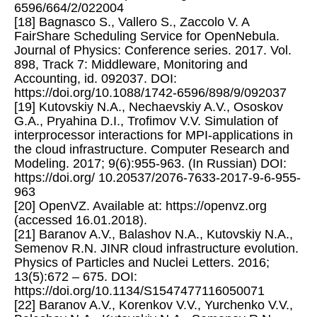
6596/664/2/022004
[18] Bagnasco S., Vallero S., Zaccolo V. A
FairShare Scheduling Service for OpenNebula.
Journal of Physics: Conference series. 2017. Vol.
898, Track 7: Middleware, Monitoring and
Accounting, id. 092037. DOI:
https://doi.org/10.1088/1742-6596/898/9/092037
[19] Kutovskiy N.A., Nechaevskiy A.V., Ososkov
G.A., Pryahina D.I., Trofimov V.V. Simulation of
interprocessor interactions for MPI-applications in
the cloud infrastructure. Computer Research and
Modeling. 2017; 9(6):955-963. (In Russian) DOI:
https://doi.org/ 10.20537/2076-7633-2017-9-6-955-
963
[20] OpenVZ. Available at: https://openvz.org
(accessed 16.01.2018).
[21] Baranov A.V., Balashov N.A., Kutovskiy N.A.,
Semenov R.N. JINR cloud infrastructure evolution.
Physics of Particles and Nuclei Letters. 2016;
13(5):672 – 675. DOI:
https://doi.org/10.1134/S1547477116050071
[22] Baranov A.V., Korenkov V.V., Yurchenko V.V.,