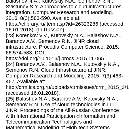
Balashov N.A., Kutovskiy N.A., Semenov R.N.,
Svistunov S.Y. Approaches to cloud infrastructures
integration. Computer Research and Modeling.
2016; 8(3):583-590. Available at:
https://elibrary.ru/item.asp?id=26323286 (accessed
16.01.2018). (In Russian)
[23] Korenkov V.V., Kutovskiy N.A., Balashov N.A.,
Baranov A.V., Semenov R.N. JINR cloud
infrastructure. Procedia Computer Science. 2015;
66:574-583. DOI:
https://doi.org/10.1016/j.procs.2015.11.065
[24] Baranov A.V., Balashov N.A., Kutovskiy N.A.,
Semenov R.N. Cloud Infrastructure at JINR.
Computer Research and Modeling. 2015; 7(3):463-
467. Available at:
http://crm.ics.org.ru/uploads/crmissues/crm_2015_3
(accessed 16.01.2018).
[25] Balashov N.A., Baranov A.V., Kutovsky N.A.,
Semenov R.N. Use of cloud technologies in LIT
JINR. Proceedings of the All-Russian Conference
with International Participation «Information and
Telecommunication Technologies and
Mathematical Modeling of High-tech Systems