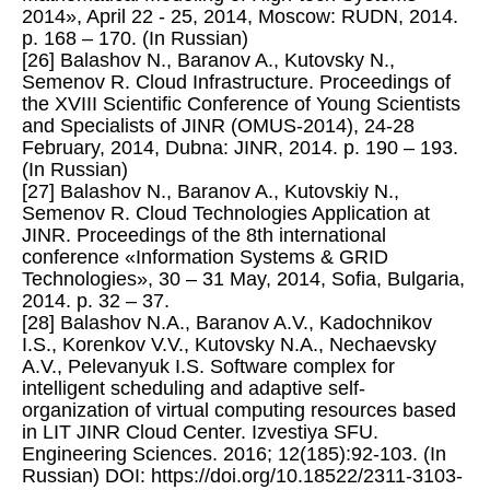
2014», April 22 - 25, 2014, Moscow: RUDN, 2014.
p. 168 – 170. (In Russian)
[26] Balashov N., Baranov A., Kutovsky N.,
Semenov R. Cloud Infrastructure. Proceedings of
the XVIII Scientific Conference of Young Scientists
and Specialists of JINR (OMUS-2014), 24-28
February, 2014, Dubna: JINR, 2014. p. 190 – 193.
(In Russian)
[27] Balashov N., Baranov A., Kutovskiy N.,
Semenov R. Cloud Technologies Application at
JINR. Proceedings of the 8th international
conference «Information Systems & GRID
Technologies», 30 – 31 May, 2014, Sofia, Bulgaria,
2014. p. 32 – 37.
[28] Balashov N.A., Baranov A.V., Kadochnikov
I.S., Korenkov V.V., Kutovsky N.A., Nechaevsky
A.V., Pelevanyuk I.S. Software complex for
intelligent scheduling and adaptive self-
organization of virtual computing resources based
in LIT JINR Cloud Center. Izvestiya SFU.
Engineering Sciences. 2016; 12(185):92-103. (In
Russian) DOI: https://doi.org/10.18522/2311-3103-