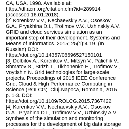
CA, USA, 1998. Available at:
https://dl.acm.org/citation.cfm?id=289914
(accessed 16.01.2018).
[2] Korenkov V.V., Nechaevskiy A.V., Ososkov
G.A., Pryakhina D.I., Trofimov V.V., Uzhinskiy A.V.
GRID and cloud services simulation as an
important step of their development. Systems and
Means of Informatics. 2015; 25(1):4-19. (In
Russian) DOI:
https://doi.org/10.14357/08696527150101
[3] Dolbilov A., Korenkov V., Mitsyn V., Palichik V.,
Shmatov S., Strizh T., Tikhonenko E., Trofimov V.,
Voytishin N. Grid technologies for large-scale
projects. Proceedings of 2015 IEEE Conference
Grid, Cloud & High Performance Computing in
Science (ROLCG). Cluj-Napoca, Romania, 2015.
p. 1-3. DOI:
https://doi.org/10.1109/ROLCG.2015.7367422
[4] Korenkov V.V., Nechaevskiy A.V., Ososkov
G.A., Pryahina D.I., Trofimov V.V., Uzhinskiy A.V.
Synthesis of the simulation and monitoring
processes for the development of big data storage