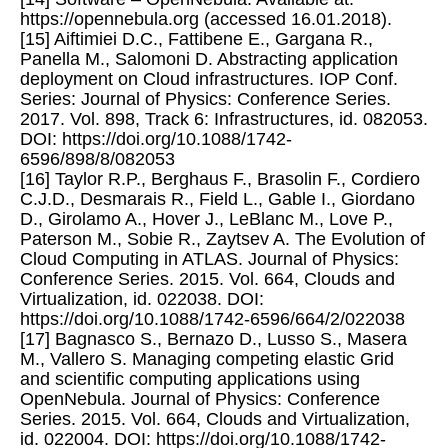
https://opennebula.org (accessed 16.01.2018).
[15] Aiftimiei D.C., Fattibene E., Gargana R.,
Panella M., Salomoni D. Abstracting application
deployment on Cloud infrastructures. IOP Conf.
Series: Journal of Physics: Conference Series.
2017. Vol. 898, Track 6: Infrastructures, id. 082053.
DOI: https://doi.org/10.1088/1742-
6596/898/8/082053
[16] Taylor R.P., Berghaus F., Brasolin F., Cordiero
C.J.D., Desmarais R., Field L., Gable I., Giordano
D., Girolamo A., Hover J., LeBlanc M., Love P.,
Paterson M., Sobie R., Zaytsev A. The Evolution of
Cloud Computing in ATLAS. Journal of Physics:
Conference Series. 2015. Vol. 664, Clouds and
Virtualization, id. 022038. DOI:
https://doi.org/10.1088/1742-6596/664/2/022038
[17] Bagnasco S., Bernazo D., Lusso S., Masera
M., Vallero S. Managing competing elastic Grid
and scientific computing applications using
OpenNebula. Journal of Physics: Conference
Series. 2015. Vol. 664, Clouds and Virtualization,
id. 022004. DOI: https://doi.org/10.1088/1742-