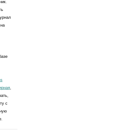
ник.
ть
Журнал
 на
базе
ns
мирная
,
вать,
ту с
ьную
e.