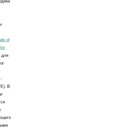
одики
и
de of
for
я для
or
-
PE). В
ти
тся
ы
ующего
ными