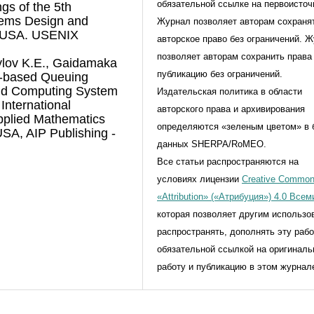
обязательной ссылке на первоисточ
gs of the 5th
ems Design and
Журнал позволяет авторам сохраня
, USA. USENIX
авторское право без ограничений. 
позволяет авторам сохранить права
ylov K.E., Gaidamaka
публикацию без ограничений.
ld-based Queuing
oud Computing System
Издательская политика в области
 International
авторского права и архивирования
pplied Mathematics
определяются «зеленым цветом» в 
A, AIP Publishing -
данных SHERPA/RoMEO.
Все статьи распространяются на
условиях лицензии
Creative Commo
«Attribution» («Атрибуция») 4.0 Все
которая позволяет другим использо
распространять, дополнять эту рабо
обязательной ссылкой на оригинал
работу и публикацию в этом журнал