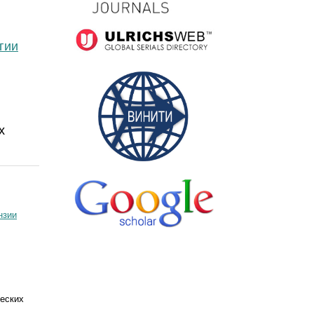
гии
х
нзии
ческих