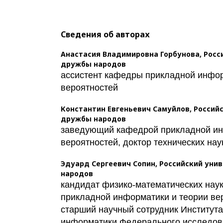
Сведения об авторах
Анастасия Владимировна Горбунова,
Росс
дружбы народов
ассистент кафедры прикладной инфор
вероятностей
Константин Евгеньевич Самуйлов,
Россий
дружбы народов
заведующий кафедрой прикладной ин
вероятностей, доктор технических нау
Эдуард Сергеевич Сопин,
Российский уни
народов
кандидат физико-математических нау
прикладной информатики и теории ве
старший научный сотрудник Институт
информатики Федерального исследова