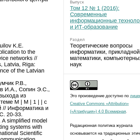
Выпуск
Том 12 № 1 (2016):
Современные
информационные техноло
и ИТ-образование
Раздел
Теоретические вопросы
ilov K.E.
информатики, прикладной
lication to the
математики, компьютерны
vice networks //
наук
 Latvia, Riga:
ence of the Latvian
мчик Р.В.,
в И.А., Сопин Э.С.,
выхода из
Это произведение доступно по
лице
еме M | M | 1 |
|
с
Creative Commons «Attribution»
 // Информатика и
(«Атрибуция») 4.0 Всемирная
.
 С. 20-33.
 A simplified model
Редакционная политика журнала
ting systems with
ational Scientific
основывается на традиционных эти
Communication