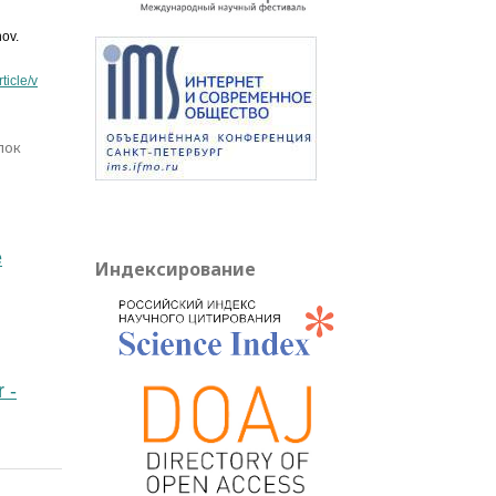
nov.
ticle/v
лок
e
Индексирование
 -