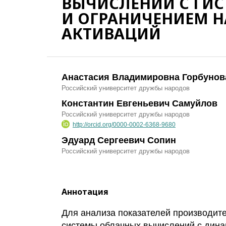
ВЫЧИСЛЕНИЙ С ГИ
И ОГРАНИЧЕНИЕМ 
АКТИВАЦИЙ
Анастасия Владимировна Горбунов
Российский университет дружбы народов
Константин Евгеньевич Самуйлов
Российский университет дружбы народов
http://orcid.org/0000-0002-6368-9680
Эдуард Сергеевич Сопин
Российский университет дружбы народов
Аннотация
Для анализа показателей производит
системы облачных вычислений с дин