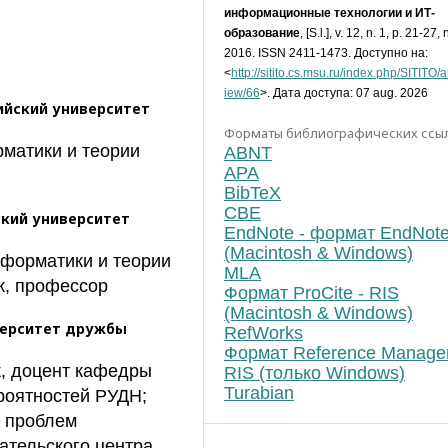
информационные технологии и ИТ-
образование
, [S.l.], v. 12, n. 1, p. 21-27, 
2016. ISSN 2411-1473. Доступно на:
<
http://sitito.cs.msu.ru/index.php/SITITO/ar
iew/66
>. Дата доступа: 07 aug. 2026
ийский университет
Форматы библиографических ссы
матики и теории
ABNT
APA
BibTeX
CBE
ский университет
EndNote - формат EndNot
(Macintosh & Windows)
форматики и теории
MLA
к, профессор
Формат ProCite - RIS
(Macintosh & Windows)
верситет дружбы
RefWorks
Формат Reference Manager
к, доцент кафедры
RIS (только Windows)
Turabian
роятностей РУДН;
а проблем
тельского центра