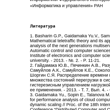
«Информатика и управления» РАН
Литература
1. Basharin G.P., Gaidamaka Yu.V., Samu
Mathematical teletraffic theory and its app
analysis of the next generations multiser
Automatic control and computer sciences,
Institute of electronics and computer sci
university. - 2013. - №. 2. - P. 11-21.
2. Гайдамака Ю.В., Печинкин А.В., Разу
Самуйлов А.К., Самуйлов К.Е., Соколо
Шоргин С.Я. Распределение времени 
множества состояний перегрузки в сист
гистерезисным управлением нагрузкой
ее применения. - 2013. - Т. 7, Вып. 4. -
3. Gaidamaka Yu., Sopin E., Talanova M.
for performance analysis of cloud compu
dynamic scaling // Proc. of the 18th Intern
Conference “Distributed Computer and 