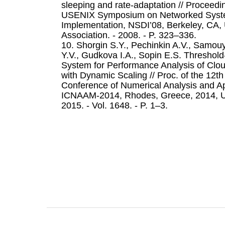
sleeping and rate-adaptation // Proceedin
USENIX Symposium on Networked Syst
Implementation, NSDI’08, Berkeley, CA
Association. - 2008. - P. 323–336.
10. Shorgin S.Y., Pechinkin A.V., Samou
Y.V., Gudkova I.A., Sopin E.S. Thresho
System for Performance Analysis of Cl
with Dynamic Scaling // Proc. of the 12th
Conference of Numerical Analysis and A
ICNAAM-2014, Rhodes, Greece, 2014, US
2015. - Vol. 1648. - P. 1–3.