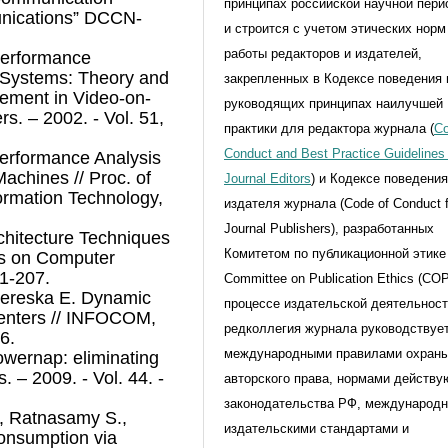
принципах российской научной пери
unications” DCCN-
и строится с учетом этических норм
работы редакторов и издателей,
 Performance
 Systems: Theory and
закрепленных в Кодексе поведения 
ement in Video-on-
руководящих принципах наилучшей
. – 2002. - Vol. 51,
практики для редактора журнала (
Co
Conduct and Best Practice Guidelines 
Performance Analysis
achines // Proc. of
Journal Editors
) и Кодексе поведени
formation Technology,
издателя журнала (Code of Conduct f
Journal Publishers), разработанных
chitecture Techniques
Комитетом по публикационной этике 
res on Computer
 1-207.
Committee on Publication Ethics (CO
Thereska E. Dynamic
процессе издательской деятельнос
 centers // INFOCOM,
редколлегия журнала руководствуе
6.
международными правилами охран
owernap: eliminating
 – 2009. - Vol. 44. -
авторского права, нормами действ
законодательства РФ, международ
., Ratnasamy S.,
издательскими стандартами и
onsumption via