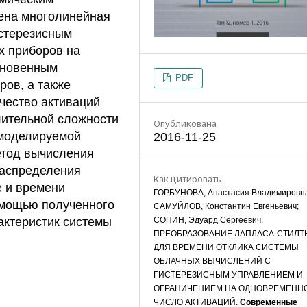
ена многолинейная
истерезисным
х приборов на
гновенным
PDF
ов, а также
чество активаций
лительной сложности
Опубликована
 моделируемой
2016-11-25
етод вычисления
распределения
Как цитировать
е и времени
ГОРБУНОВА, Анастасия Владимировн
омощью полученного
САМУЙЛОВ, Константин Евгеньевич;
СОПИН, Эдуард Сергеевич.
актеристик системы
ПРЕОБРАЗОВАНИЕ ЛАПЛАСА-СТИЛТ
ДЛЯ ВРЕМЕНИ ОТКЛИКА СИСТЕМЫ
ОБЛАЧНЫХ ВЫЧИСЛЕНИЙ С
ГИСТЕРЕЗИСНЫМ УПРАВЛЕНИЕМ И
ОГРАНИЧЕНИЕМ НА ОДНОВРЕМЕНН
ЧИСЛО АКТИВАЦИЙ.
Современные