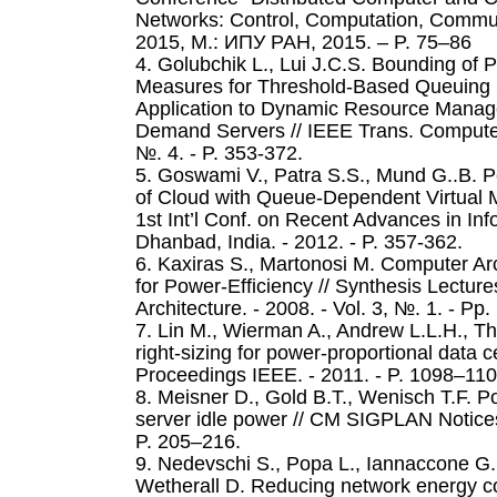
Networks: Control, Computation, Comm
2015, М.: ИПУ РАН, 2015. – P. 75–86
4. Golubchik L., Lui J.C.S. Bounding of
Measures for Threshold-Based Queuing
Application to Dynamic Resource Manag
Demand Servers // IEEE Trans. Computers
№. 4. - P. 353-372.
5. Goswami V., Patra S.S., Mund G..B. 
of Cloud with Queue-Dependent Virtual M
1st Int’l Conf. on Recent Advances in In
Dhanbad, India. - 2012. - P. 357-362.
6. Kaxiras S., Martonosi M. Computer Ar
for Power-Efficiency // Synthesis Lectu
Architecture. - 2008. - Vol. 3, №. 1. - Pp.
7. Lin M., Wierman A., Andrew L.L.H., 
right-sizing for power-proportional data
Proceedings IEEE. - 2011. - P. 1098–110
8. Meisner D., Gold B.T., Wenisch T.F. P
server idle power // CM SIGPLAN Notices.
P. 205–216.
9. Nedevschi S., Popa L., Iannaccone G
Wetherall D. Reducing network energy c