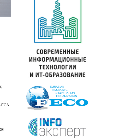
а;
ЬЕСА
ОЕ