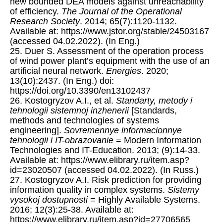
new bounded DEA models against unreachability
of efficiency.
The Journal of the Operational
Research Society
. 2014; 65(7):1120-1132.
Available at: https://www.jstor.org/stable/24503167
(accessed 04.02.2022). (In Eng.)
25. Duer S. Assessment of the operation process
of wind power plant’s equipment with the use of an
artificial neural network.
Energies
. 2020;
13(10):2437. (In Eng.) doi:
https://doi.org/10.3390/en13102437
26. Kostogryzov A.I., et al.
Standarty, metody i
tehnologii sistemnoj inzhenerii
[Standards,
methods and technologies of systems
engineering].
Sovremennye informacionnye
tehnologii i IT-obrazovanie
= Modern Information
Technologies and IT-Education. 2013; (9):14-33.
Available at: https://www.elibrary.ru/item.asp?
id=23020507 (accessed 04.02.2022). (In Russ.)
27. Kostogryzov A.I. Risk prediction for providing
information quality in complex systems.
Sistemy
vysokoj dostupnosti
= Highly Available Systems.
2016; 12(3):25-38. Available at:
https://www.elibrary.ru/item.asp?id=27706565