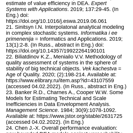
estimate of value efficiency in DEA.
Expert
Systems with Applications
. 2019; 137:29-45. (In
Eng.) doi:
https://doi.org/10.1016/j.eswa.2019.06.061
21. Sinitsyn I.N. Interpolatonal analytical modeling
in complex stochastic systems.
Informatika i ee
primenenija
= Informatics and Applications. 2019;
13(1):2-8. (In Russ., abstract in Eng.) doi:
https://doi.org/10.14357/19922264190101
22. Biliatdinov K.Z., Meniailo V.V. Methodology of
quality assessment of systems in the sphere of
stability of big technical objects.
Vek kachestva
=
Age of Quality. 2020; (2):198-214. Available at:
https://www.elibrary.ru/item.asp?id=43107559
(accessed 04.02.2022). (In Russ., abstract in Eng.)
23. Banker R.D., Charnes A., Cooper W.W. Some
Models for Estimating Technical and Scale
Inefficiencies in Data Envelopment Analysis.
Management Science
. 1984; 30(9):1078-1092.
Available at: https://www.jstor.org/stable/2631725
(accessed 04.02.2022). (In Eng.)
24. Chen J.-X. Overall performance evaluation: