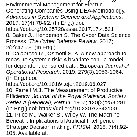
Environmental Management for Electric
Generating Companies Using DEA-Methodology.
Advances in Systems Science and Applications
.
2017; 17(4):78-92. (In Eng.) doi:
https://doi.org/10.25728/assa.2017.17.4.521
8. Baker J., Henderson S. The Cyber Data Science
Process.
The Cyber Defense Review
. 2017;
2(2):47-68. (In Eng.)
9. Calabrese R., Osmetti S. A. A new approach to
measure systemic risk: A bivariate copula model
for dependent censored data.
European Journal of
Operational Research
. 2019; 279(3):1053-1064.
(In Eng.) doi:
https://doi.org/10.1016/j.ejor.2019.06.027
10. Farrell M.J. The Measurement of Productive
Efficiency.
Journal of the Royal Statistical Society,
Series A (General), Part III
. 1957; 120(3):253-281.
(In Eng.) doi: https://doi.org/10.2307/2343100
11. Price M., Walker S., Wiley W. The Machine
Beneath: Implications of Artificial Intelligence in
Strategic Decision making.
PRISM
. 2018; 7(4):92-
105. Available at: