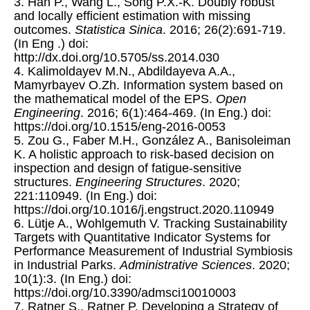
3. Han P., Wang L., Song P.X.-K. Doubly robust
and locally efficient estimation with missing
outcomes.
Statistica Sinica
. 2016; 26(2):691-719.
(In Eng .) doi:
http://dx.doi.org/10.5705/ss.2014.030
4. Kalimoldayev M.N., Abdildayeva A.A.,
Mamyrbayev O.Zh. Information system based on
the mathematical model of the EPS.
Open
Engineering
. 2016; 6(1):464-469. (In Eng.) doi:
https://doi.org/10.1515/eng-2016-0053
5. Zou G., Faber M.H., González A., Banisoleiman
K. A holistic approach to risk-based decision on
inspection and design of fatigue-sensitive
structures.
Engineering Structures
. 2020;
‏221:110949. (In Eng.) doi:
https://doi.org/10.1016/j.engstruct.2020.110949
6. Lütje A., Wohlgemuth V. Tracking Sustainability
Targets with Quantitative Indicator Systems for
Performance Measurement of Industrial Symbiosis
in Industrial Parks.
Administrative Sciences
. 2020;
10(1):3. (In Eng.) doi:
https://doi.org/10.3390/admsci10010003
7. Ratner S., Ratner P. Developing a Strategy of