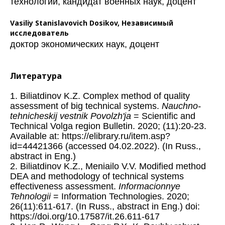
технологий, кандидат военных наук, доцент
Vasiliy Stanislavovich Dosikov,
Независимый
исследователь
доктор экономических наук, доцент
Литература
1. Biliatdinov K.Z. Complex method of quality
assessment of big technical systems.
Nauchno-
tehnicheskij vestnik Povolzh'ja
= Scientific and
Technical Volga region Bulletin. 2020; (11):20-23.
Available at: https://elibrary.ru/item.asp?
id=44421366 (accessed 04.02.2022). (In Russ.,
abstract in Eng.)
2. Biliatdinov K.Z., Meniailo V.V. Modified method
DEA and methodology of technical systems
effectiveness assessment.
Informacionnye
Tehnologii
= Information Technologies. 2020;
26(11):611-617. (In Russ., abstract in Eng.) doi:
https://doi.org/10.17587/it.26.611-617