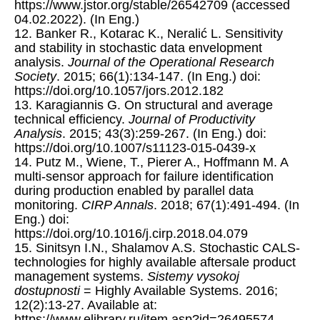
https://www.jstor.org/stable/26542709 (accessed
04.02.2022). (In Eng.)
12. Banker R., Kotarac K., Neralić L. Sensitivity
and stability in stochastic data envelopment
analysis.
Journal of the Operational Research
Society
. 2015; 66(1):134-147. (In Eng.) doi:
https://doi.org/10.1057/jors.2012.182
13. Karagiannis G. On structural and average
technical efficiency.
Journal of Productivity
Analysis
. 2015; 43(3):259-267. (In Eng.) doi:
https://doi.org/10.1007/s11123-015-0439-x
14. Putz M., Wiene, T., Pierer A., Hoffmann M. A
multi-sensor approach for failure identification
during production enabled by parallel data
monitoring.
CIRP Annals
. 2018; 67(1):491-494. (In
Eng.) doi:
https://doi.org/10.1016/j.cirp.2018.04.079
15. Sinitsyn I.N., Shalamov A.S. Stochastic CALS-
technologies for highly available aftersale product
management systems.
Sistemy vysokoj
dostupnosti
= Highly Available Systems. 2016;
12(2):13-27. Available at:
https://www.elibrary.ru/item.asp?id=26495574