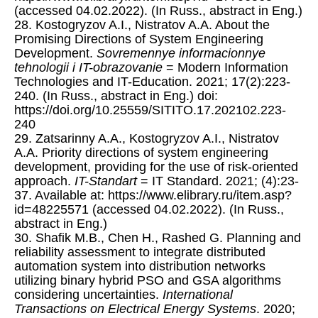
(accessed 04.02.2022). (In Russ., abstract in Eng.)
28. Kostogryzov A.I., Nistratov A.A. About the
Promising Directions of System Engineering
Development.
Sovremennye informacionnye
tehnologii i IT-obrazovanie
= Modern Information
Technologies and IT-Education. 2021; 17(2):223-
240. (In Russ., abstract in Eng.) doi:
https://doi.org/10.25559/SITITO.17.202102.223-
240
29. Zatsarinny A.A., Kostogryzov A.I., Nistratov
A.A. Priority directions of system engineering
development, providing for the use of risk-oriented
approach.
IT-Standart
= IT Standard. 2021; (4):23-
37. Available at: https://www.elibrary.ru/item.asp?
id=48225571 (accessed 04.02.2022). (In Russ.,
abstract in Eng.)
30. Shafik M.B., Chen H., Rashed G. Planning and
reliability assessment to integrate distributed
automation system into distribution networks
utilizing binary hybrid PSO and GSA algorithms
considering uncertainties.
International
Transactions on Electrical Energy Systems
. 2020;