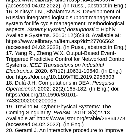
(accessed 04.02.2022). (In Russ., abstract in Eng.)
16. Sinitsyn I.N., Shalamov A.S. Development of
Russian integrated logistic support management
system for life cycle management: methodological
aspects.
Sistemy vysokoj dostupnosti
= Highly
Available Systems. 2016; 12(3):3-8. Available at:
https://www.elibrary.ru/item.asp?id=27706562
(accessed 04.02.2022). (In Russ., abstract in Eng.)
17. Yang R., Zheng W.X. Output-Based Event-
Triggered Predictive Control for Networked Control
Systems.
IEEE Transactions on Industrial
Electronics
. 2020; 67(12):10631-10640. (In Eng.)
doi: https://doi.org/10.1109/TIE.2019.2958303
18. Dulá J.H. Computations in DEA.
Pesquisa
Operacional
. 2002; 22(2):165-182. (In Eng.) doi:
https://doi.org/10.1590/S0101-
74382002000200005
19. Trevino M. Cyber Physical Systems: The
Coming Singularity.
PRISM
. 2019; 8(3):2-13.
Available at: https://www.jstor.org/stable/26864273
(accessed 04.02.2022). (In Eng.)
20. Gerami J. An interactive procedure to improve