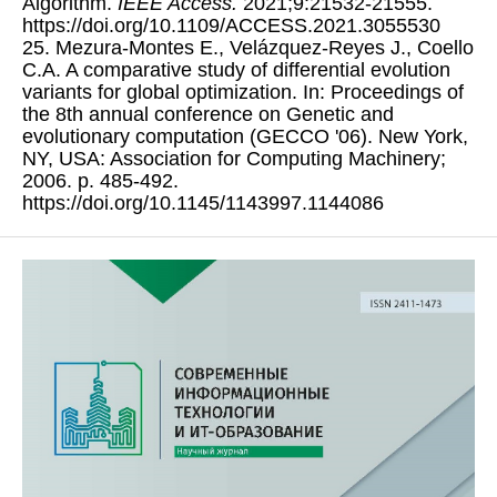
Algorithm.
IEEE Access.
2021;9:21532-21555.
https://doi.org/10.1109/ACCESS.2021.3055530
25. Mezura-Montes E., Velázquez-Reyes J., Coello
C.A. A comparative study of differential evolution
variants for global optimization. In: Proceedings of
the 8th annual conference on Genetic and
evolutionary computation (GECCO '06). New York,
NY, USA: Association for Computing Machinery;
2006. p. 485-492.
https://doi.org/10.1145/1143997.1144086