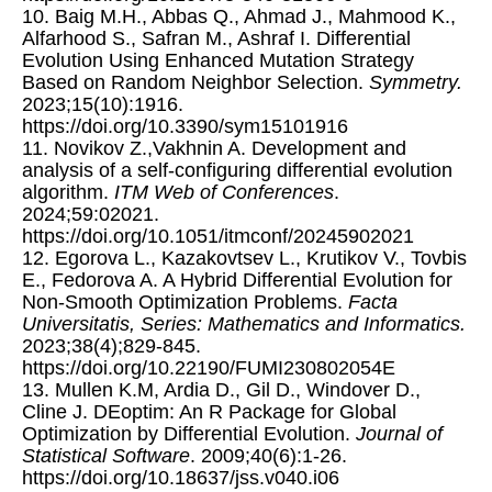
10. Baig M.H., Abbas Q., Ahmad J., Mahmood K.,
Alfarhood S., Safran M., Ashraf I. Differential
Evolution Using Enhanced Mutation Strategy
Based on Random Neighbor Selection.
Symmetry.
2023;15(10):1916.
https://doi.org/10.3390/sym15101916
11. Novikov Z.,Vakhnin A. Development and
analysis of a self-configuring differential evolution
algorithm.
ITM Web of Conferences
.
2024;59:02021.
https://doi.org/10.1051/itmconf/20245902021
12. Egorova L., Kazakovtsev L., Krutikov V., Tovbis
E., Fedorova A. A Hybrid Differential Evolution for
Non-Smooth Optimization Problems.
Facta
Universitatis, Series: Mathematics and Informatics.
2023;38(4);829-845.
https://doi.org/10.22190/FUMI230802054E
13. Mullen K.M, Ardia D., Gil D., Windover D.,
Cline J. DEoptim: An R Package for Global
Optimization by Differential Evolution.
Journal of
Statistical Software
. 2009;40(6):1-26.
https://doi.org/10.18637/jss.v040.i06