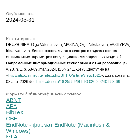
Опубликована
2024-03-31
Как цитировать
DRUZHININA, Olga Valentinovna; MASINA, Olga Nikolaevna; VASILYEVA,
Irina Ivanovna. Дифференциальная эволюция в задачах поиска
оптимальных параметров популяционно-миграционных моделей.
Современные информационные технологии и ИТ-образование
, [S.l.],
v. 20, n. 1, p. 58-69, mar. 2024. ISSN 2411-1473. Доступно на:
<
http://sitito.cs.msu.ru/index.php/SITITO/article/view/1021
>. Дата доступа:
08 aug. 2026 doi:
https://doi.org/10.25559/SITITO.020.202401.58-69
.
Форматы библиографических ссылок
ABNT
APA
BibTeX
CBE
EndNote - формат EndNote (Macintosh &
Windows)
MLA