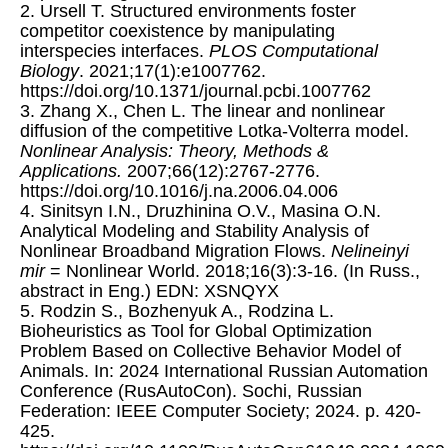
2. Ursell T. Structured environments foster
competitor coexistence by manipulating
interspecies interfaces.
PLOS Computational
Biology
. 2021;17(1):e1007762.
https://doi.org/10.1371/journal.pcbi.1007762
3. Zhang X., Chen L. The linear and nonlinear
diffusion of the competitive Lotka-Volterra model.
Nonlinear Analysis: Theory, Methods &
Applications.
2007;66(12):2767-2776.
https://doi.org/10.1016/j.na.2006.04.006
4. Sinitsyn I.N., Druzhinina O.V., Masina O.N.
Analytical Modeling and Stability Analysis of
Nonlinear Broadband Migration Flows.
Nelineinyi
mir
= Nonlinear World. 2018;16(3):3-16. (In Russ.,
abstract in Eng.) EDN: XSNQYX
5. Rodzin S., Bozhenyuk A., Rodzina L.
Bioheuristics as Tool for Global Optimization
Problem Based on Collective Behavior Model of
Animals. In: 2024 International Russian Automation
Conference (RusAutoCon). Sochi, Russian
Federation: IEEE Computer Society; 2024. p. 420-
425.