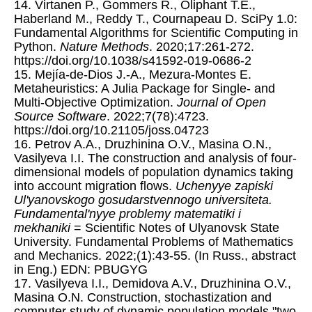
14. Virtanen P., Gommers R., Oliphant T.E.,
Haberland M., Reddy T., Cournapeau D. SciPy 1.0:
Fundamental Algorithms for Scientific Computing in
Python.
Nature Methods
. 2020;17:261-272.
https://doi.org/10.1038/s41592-019-0686-2
15. Mejía-de-Dios J.-A., Mezura-Montes E.
Metaheuristics: A Julia Package for Single- and
Multi-Objective Optimization.
Journal of Open
Source Software
. 2022;7(78):4723.
https://doi.org/10.21105/joss.04723
16. Petrov A.A., Druzhinina O.V., Masina O.N.,
Vasilyeva I.I. The construction and analysis of four-
dimensional models of population dynamics taking
into account migration flows.
Uchenyye zapiski
Ul'yanovskogo gosudarstvennogo universiteta.
Fundamental'nyye problemy matematiki i
mekhaniki
= Scientific Notes of Ulyanovsk State
University. Fundamental Problems of Mathematics
and Mechanics. 2022;(1):43-55. (In Russ., abstract
in Eng.) EDN: PBUGYG
17. Vasilyeva I.I., Demidova A.V., Druzhinina O.V.,
Masina O.N. Construction, stochastization and
computer study of dynamic population models "two