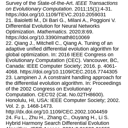
Survey of the State-of-the-Art.
IEEE Transactions
on Evolutionary Computation
. 2011;15(1):4-31.
https://doi.org/10.1109/TEVC.2010.2059031
21. Baioletti M., Di Bari G., Milani A., Poggioni V.
Differential Evolution for Neural Networks
Optimization.
Mathematics.
2020;8:69.
https://doi.org/10.3390/math8010069
22. Qiang J., Mitchell C., Qiang A. Tuning of an
adaptive unified differential evolution algorithm for
global optimization. In: 2016 IEEE Congress on
Evolutionary Computation (CEC). Vancouver, BC,
Canada: IEEE Computer Society; 2016. p. 4061-
4068. https://doi.org/10.1109/CEC.2016.7744305
23. Lampinen J. A constraint handling approach for
the differential evolution algorithm. In: Proceedings
of the 2002 Congress on Evolutionary
Computation. CEC'02 (Cat. No.02TH8600).
Honolulu, HI, USA: IEEE Computer Society; 2002.
Vol. 2. p. 1468-1473.
http://dx.doi.org/10.1109/CEC.2002.1004459
24. Fu L., Zhu H., Zhang C., Ouyang H., Li S.
Hybrid Harmony Search Differential Evolution