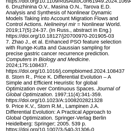
https://doi.org/10.1109/RusAutoCon61949.2024.106
6. Druzhinina O.V., Masina O.N., Tarova E.D.
Analysis and Synthesis of Nonlinear Dynamic
Models Taking into Account Migration Flows and
Control Actions.
Nelineinyi mir
= Nonlinear World.
2019;17(5):24-37. (In Russ., abstract in Eng.)
https://doi.org/10.18127/j20700970-201905-03
7. Zhao J., et al. Enhanced PSO feature selection
with Runge-Kutta and Gaussian sampling for
precise gastric cancer recurrence prediction.
Computers in Biology and Medicine
.
2024;175:108437.
https://doi.org/10.1016/j.compbiomed.2024.108437
8. Storn R., Price K. Differential Evolution – A
Simple and Efficient Heuristic for global
Optimization over Continuous Spaces.
Journal of
Global Optimization
. 1997;11(4):341-359.
https://doi.org/10.1023/A:1008202821328
9. Price K.V., Storn R.M., Lampinen J.A.
Differential Evolution: A Practical Approach to
Global Optimization. Springer-Verlag Berlin
Heidelberg: Springer; 2005. 539 p.
https://doi.org/10.1007/3-540-31306-0