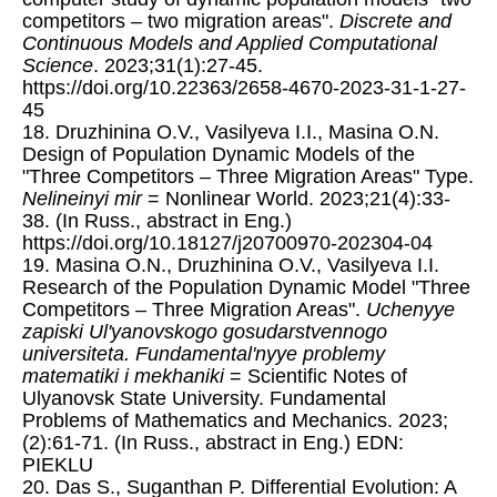
competitors – two migration areas".
Discrete and
Continuous Models and Applied Computational
Science
. 2023;31(1):27-45.
https://doi.org/10.22363/2658-4670-2023-31-1-27-
45
18. Druzhinina O.V., Vasilyeva I.I., Masina O.N.
Design of Population Dynamic Models of the
"Three Competitors – Three Migration Areas" Type.
Nelineinyi mir
= Nonlinear World. 2023;21(4):33-
38. (In Russ., abstract in Eng.)
https://doi.org/10.18127/j20700970-202304-04
19. Masina O.N., Druzhinina O.V., Vasilyeva I.I.
Research of the Population Dynamic Model "Three
Competitors – Three Migration Areas".
Uchenyye
zapiski Ul'yanovskogo gosudarstvennogo
universiteta. Fundamental'nyye problemy
matematiki i mekhaniki
= Scientific Notes of
Ulyanovsk State University. Fundamental
Problems of Mathematics and Mechanics. 2023;
(2):61-71. (In Russ., abstract in Eng.) EDN:
PIEKLU
20. Das S., Suganthan P. Differential Evolution: A