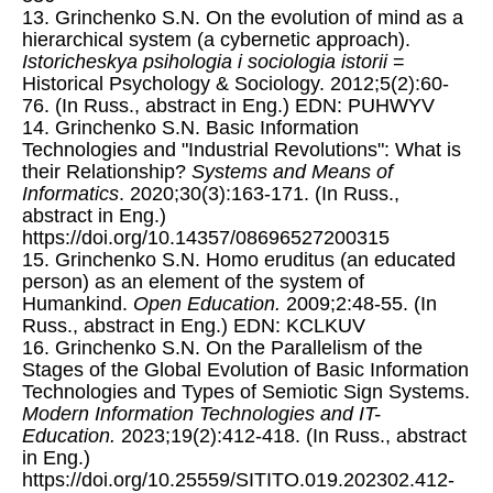
13. Grinchenko S.N. On the evolution of mind as a
hierarchical system (a cybernetic approach).
Istoricheskya psihologia i sociologia istorii
=
Historical Psychology & Sociology. 2012;5(2):60-
76. (In Russ., abstract in Eng.) EDN: PUHWYV
14. Grinchenko S.N. Basic Information
Technologies and "Industrial Revolutions": What is
their Relationship?
Systems and Means of
Informatics
. 2020;30(3):163-171. (In Russ.,
abstract in Eng.)
https://doi.org/10.14357/08696527200315
15. Grinchenko S.N. Homo eruditus (an educated
person) as an element of the system of
Humankind.
Open Education.
2009;2:48-55. (In
Russ., abstract in Eng.) EDN: KCLKUV
16. Grinchenko S.N. On the Parallelism of the
Stages of the Global Evolution of Basic Information
Technologies and Types of Semiotic Sign Systems.
Modern Information Technologies and IT-
Education.
2023;19(2):412-418. (In Russ., abstract
in Eng.)
https://doi.org/10.25559/SITITO.019.202302.412-