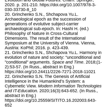
Evolution and Global Futures. Cham: Springer;
2020. p. 201-210. https://doi.org/10.1007/978-3-
030-33730-8_10
20. Grinchenko S.N., Shchapova Yu.L.
Archaeological epoch as the succession of
generations of evolutive subject-carrier
archaeological sub-epoch. In: Hashi H. (ed.)
Philosophy of Nature in Cross-Cultural
Dimensions. The result of the International
Symposium at the University of Vienna. Vienna,
Austria: KoPhil; 2016. p. 423-439.
21. Grinchenko S.N., Shchapova Yu.L. Harmony in
evolution of nature and society: "unconditional and
"conditional" arguments.
Space and Time
. 2018;(1-
2):53-57. (In Russ., abstract in Eng.)
https://doi.org/10.24411/2226-7271-2018-11021
22. Grinchenko S.N. The Genesis of Artificial
Intelligence in the Humankind’s System: a
Cybernetic View.
Modern Information Technologies
and IT-Education.
2020;16(3):643-652. (In Russ.,
abstract in Eng.)
https://doi.org/10.25559/SITITO.16.202003.643-
652