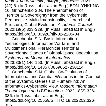
Vestnik Vost-Sibirskoj otkrytoj akademii
. 2021;
(42):5. (In Russ., abstract in Eng.) EDN: YHKKNC
10. Grinchenko S.N. The Phenomenon of
"Territorial Sovereignty" from the Cybernetic
Perspective: Multidimensionality, Hierarchical
Structure, Global Evolution.
Academic Council.
2022;19(5):323-329. (In Russ., abstract in Eng.)
https://doi.org/10.33920/nik-02-2205-04
11. Grinchenko S.N. Basic Information
Technologies, Information Warfare, and
Multidimensional Hierarchical Territorial
Sovereignty: Stages of Global-Space Coevolution.
Systems and Means of Informatics.
2023;33(1):146-153. (In Russ., abstract in Eng.)
https://doi.org/10.14357/08696527230114
12. Grinchenko S.N. Global Co-Evolution of
Informational and Combat Weapons in the Context
of the Systemic Genesis of Humankind: An
Informatics-Cybernetic View.
Modern Information
Technologies and IT-Education.
2022;18(2):326-
336. (In Russ., abstract in Eng.)
https://doi.org/10.25559/SITITO.18.202202.326-
336