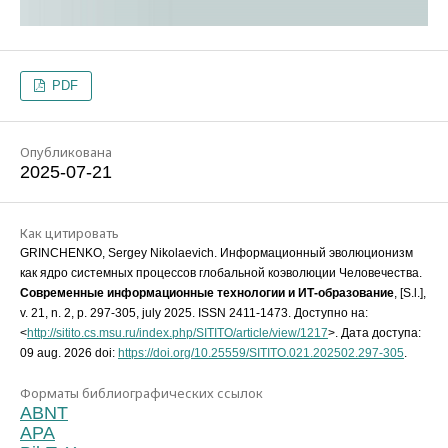
PDF
Опубликована
2025-07-21
Как цитировать
GRINCHENKO, Sergey Nikolaevich. Информационный эволюционизм
как ядро системных процессов глобальной коэволюции Человечества.
Современные информационные технологии и ИТ-образование
, [S.l.],
v. 21, n. 2, p. 297-305, july 2025. ISSN 2411-1473. Доступно на:
<
http://sitito.cs.msu.ru/index.php/SITITO/article/view/1217
>. Дата доступа:
09 aug. 2026 doi:
https://doi.org/10.25559/SITITO.021.202502.297-305
.
Форматы библиографических ссылок
ABNT
APA