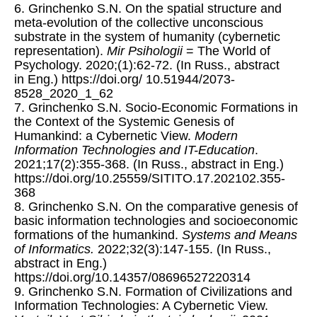
6. Grinchenko S.N. On the spatial structure and
meta-evolution of the collective unconscious
substrate in the system of humanity (cybernetic
representation).
Mir Psihologii
= The World of
Psychology. 2020;(1):62-72. (In Russ., abstract
in Eng.) https://doi.org/ 10.51944/2073-
8528_2020_1_62
7. Grinchenko S.N. Socio-Economic Formations in
the Context of the Systemic Genesis of
Humankind: a Cybernetic View.
Modern
Information Technologies and IT-Education
.
2021;17(2):355-368. (In Russ., abstract in Eng.)
https://doi.org/10.25559/SITITO.17.202102.355-
368
8. Grinchenko S.N. On the comparative genesis of
basic information technologies and socioeconomic
formations of the humankind.
Systems and Means
of Informatics.
2022;32(3):147-155. (In Russ.,
abstract in Eng.)
https://doi.org/10.14357/08696527220314
9. Grinchenko S.N. Formation of Civilizations and
Information Technologies: A Cybernetic View.