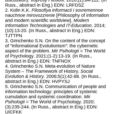
discussion).
Voprosy Filosofii.
2010;(2):84-112. (In
Russ., abstract in Eng.) EDN: LRFDSZ
2. Kolin K.K.
Filosofiya informacii i sovremennoe
nauchnoe mirovozzrenie
[Philosophy of information
and modern scientific worldview].
Modern
Information Technologies and IT-Education.
2014;
(10):13-20. (In Russ., abstract in Eng.) EDN:
TJTTPN
3. Grinchenko S.N. On the content of the concept
of "Informational Evolutionism": the cybernetic
aspect of the problem.
Mir Psihologii
= The World
of Psychology. 2021;(1-2):13-19. (In Russ.,
abstract in Eng.) EDN: TNFNOX
4. Grinchenko S.N. Meta-evolution of Nature
System – The Framework of History.
Social
Evolution & History
. 2006;5(1):42-88. (In Russ.,
abstract in Eng.) EDN: HVPYSJ
5. Grinchenko S.N. Communication of people and
information technology: principles of systemic
cumulation and systemic coordination.
Mir
Psihologii
= The World of Psychology. 2020;
(3):235-244. (In Russ., abstract in Eng.) EDN:
UICFKK