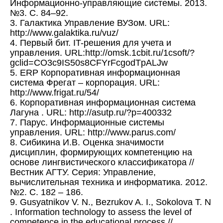
Информационно-управляющие системы. 2013.
№3. С. 84–92.
3. Галактика Управление ВУЗом. URL:
http://www.galaktika.ru/vuz/
4. Первый бит. IT-решения для учета и
управления. URL:http://omsk.1cbit.ru/1csoft/?
gclid=CO3c9IS50s8CFYrFcgodTpALJw
5. ERP Корпоративная информационная
система Фрегат – корпорация. URL:
http://www.frigat.ru/54/
6. Корпоративная информационная система
Лагуна . URL: http://asutp.ru/?p=400332
7. Парус. Информационные системы
управления. URL: http://www.parus.com/
8. Сибикина И.В. Оценка значимости
дисциплин, формирующих компетенцию на
основе лингвистического классификатора //
Вестник АГТУ. Серия: Управление,
вычислительная техника и информатика. 2012.
№2. С. 182 – 186.
9. Gusyatnikov V. N., Bezrukov A. I., Sokolova T. N
. Information technology to assess the level of
competence in the educational process //