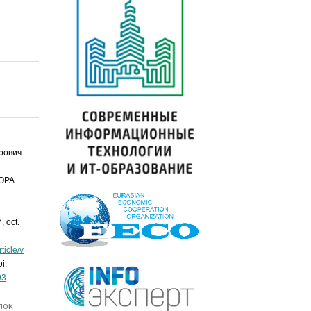
ович.
ОРА
7, oct.
ticle/v
i:
93
.
лок