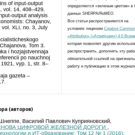
ins of input-output
определяются «зеленым цветом» в 
, vol. 14, 408–429.
данных SHERPA/RoMEO.
input-output analysis
 economists: Chayanov,
Все статьи распространяются на
ol. XLI, no. 3, July
условиях лицензии
Creative Commo
«Attribution» («Атрибуция») 4.0 Все
cialisticheskogo
которая позволяет другим использо
. Chajanova. Tom 3.
ka i hozjajstvennaja
распространять, дополнять эту рабо
nferencii po nauchnoj
обязательной ссылкой на оригинал
1921, vyp. 1, str. 8–
работу и публикацию в этом журнал
skaja gazeta –
17.
ра (авторов)
неппе, Василий Павлович Куприяновский,
СНОВА ЦИФРОВОЙ ЖЕЛЕЗНОЙ ДОРОГИ
,
нологии и ИТ-образование: Том 12 № 1 (2016):