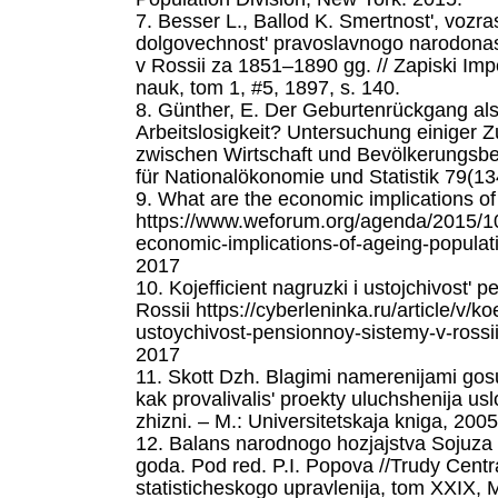
7. Besser L., Ballod K. Smertnost', vozras
dolgovechnost' pravoslavnogo narodonas
v Rossii za 1851–1890 gg. // Zapiski Im
nauk, tom 1, #5, 1897, s. 140.
8. Günther, E. Der Geburtenrückgang al
Arbeitslosigkeit? Untersuchung einige
zwischen Wirtschaft und Bevölkerungsb
für Nationalökonomie und Statistik 79(1
9. What are the economic implications o
https://www.weforum.org/agenda/2015/10
economic-implications-of-ageing-populat
2017
10. Kojefficient nagruzki i ustojchivost' 
Rossii https://cyberleninka.ru/article/v/koe
ustoychivost-pensionnoy-sistemy-v-rossii
2017
11. Skott Dzh. Blagimi namerenijami go
kak provalivalis' proekty uluchshenija us
zhizni. – M.: Universitetskaja kniga, 2005
12. Balans narodnogo hozjajstva Sojuz
goda. Pod red. P.I. Popova //Trudy Centr
statisticheskogo upravlenija, tom XXIX, 