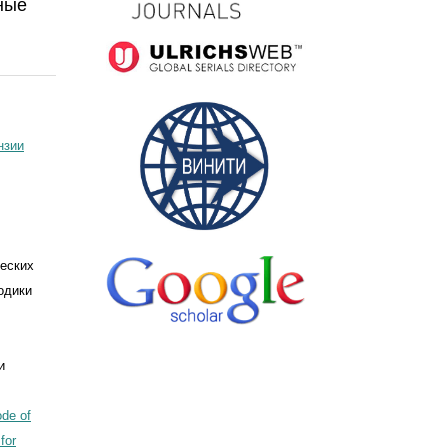
ные
нзии
ческих
одики
и
de of
for