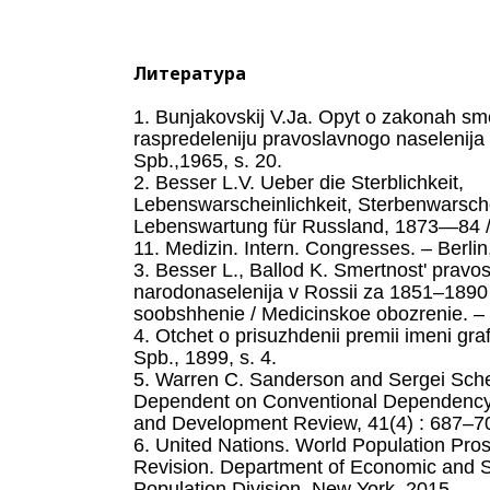
Литература
1. Bunjakovskij V.Ja. Opyt o zakonah sme
raspredeleniju pravoslavnogo naselenija
Spb.,1965, s. 20.
2. Besser L.V. Ueber die Sterblichkeit,
Lebenswarscheinlichkeit, Sterbenwarsche
Lebenswartung für Russland, 1873—84 /
11. Medizin. Intern. Congresses. – Berlin
3. Besser L., Ballod K. Smertnost' pravo
narodonaselenija v Rossii za 1851–1890 
soobshhenie / Medicinskoe obozrenie. – 
4. Otchet o prisuzhdenii premii imeni gra
Spb., 1899, s. 4.
5. Warren C. Sanderson and Sergei Sch
Dependent on Conventional Dependency 
and Development Review, 41(4) : 687–7
6. United Nations. World Population Pro
Revision. Department of Economic and So
Population Division, New York. 2015.