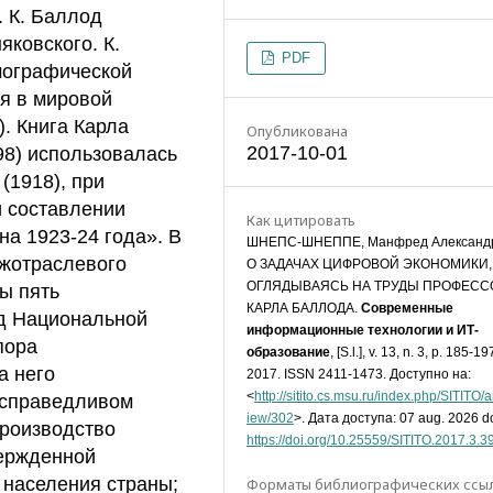
 К. Баллод
яковского. К.
PDF
мографической
ся в мировой
. Книга Карла
Опубликована
2017-10-01
98) использовалась
(1918), при
и составлении
Как цитировать
а 1923-24 года». В
ШНЕПС-ШНЕППЕ, Манфред Александр
ежотраслевого
О ЗАДАЧАХ ЦИФРОВОЙ ЭКОНОМИКИ,
ОГЛЯДЫВАЯСЬ НА ТРУДЫ ПРОФЕСС
ы пять
КАРЛА БАЛЛОДА.
Современные
д Национальной
информационные технологии и ИТ-
пора
образование
, [S.l.], v. 13, n. 3, p. 185-19
а него
2017. ISSN 2411-1473. Доступно на:
<
http://sitito.cs.msu.ru/index.php/SITITO/ar
 справедливом
iew/302
>. Дата доступа: 07 aug. 2026 do
производство
https://doi.org/10.25559/SITITO.2017.3.3
вержденной
 населения страны;
Форматы библиографических ссы