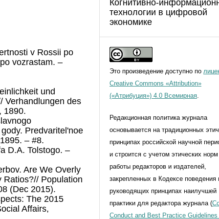
Когнитивно-информацион
технологии в цифровой
экономике
rtnosti v Rossii po
 po vozrastam. –
Это произведение доступно по
лице
Creative Commons «Attribution»
inlichkeit und
(«Атрибуция») 4.0 Всемирная
.
/ Verhandlungen des
, 1890.
Редакционная политика журнала
slavnogo
gody. Predvaritel'noe
основывается на традиционных эти
1895. – #8.
принципах российской научной пери
fa D.A. Tolstogo. –
и строится с учетом этических норм
работы редакторов и издателей,
erbov. Are We Overly
Ratios?// Population
закрепленных в Кодексе поведения 
08 (Dec 2015).
руководящих принципах наилучшей
spects: The 2015
практики для редактора журнала (
Co
cial Affairs,
Conduct and Best Practice Guidelines 