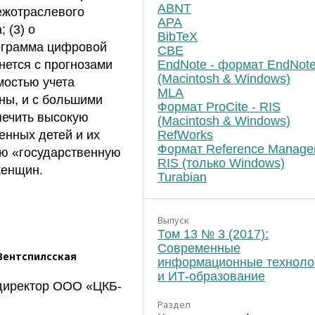
ABNT
межотраслевого
APA
 (3) о
BibTeX
ограмма цифровой
CBE
EndNote - формат EndNot
нется с прогнозами
(Macintosh & Windows)
мостью учета
MLA
ны, и с большими
Формат ProCite - RIS
спечить высокую
(Macintosh & Windows)
RefWorks
енных детей и их
Формат Reference Manager
юю «государственную
RIS (только Windows)
женщин.
Turabian
Выпуск
Том 13 № 3 (2017):
Современные
Вентспилсская
информационные техноло
и ИТ-образование
 директор ООО «ЦКБ-
Раздел