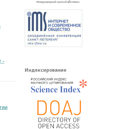
e
 -
Индексирование
гии