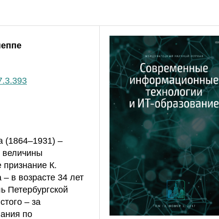
неппе
7.3.393
 (1864–1931) –
й величины
 признание К.
 – в возрасте 34 лет
ь Петербургской
того – за
вания по