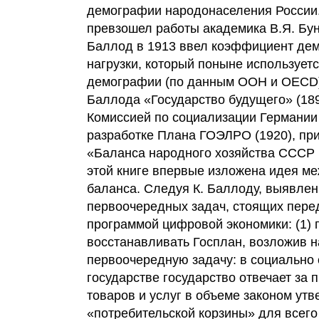
демографии народонаселения России.
превзошел работы академика В.Я. Бун
Баллод в 1913 ввел коэффициент де
нагрузки, который поныне использует
демографии (по данным ООН и OECD)
Баллода «Государство будущего» (18
Комиссией по социализации Германии 
разработке Плана ГОЭЛРО (1920), пр
«Баланса народного хозяйства СССР н
этой книге впервые изложена идея м
баланса. Следуя К. Баллоду, выявлен
первоочередных задач, стоящих пере
программой цифровой экономики: (1) 
восстанавливать Госплан, возложив н
первоочередную задачу: в социально
государстве государство отвечает за 
товаров и услуг в объеме законом ут
«потребительской корзины» для всего