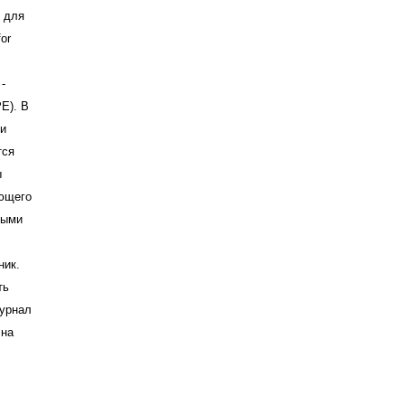
я для
or
-
PE). В
ти
тся
ы
ующего
ными
ник.
ть
Журнал
 на