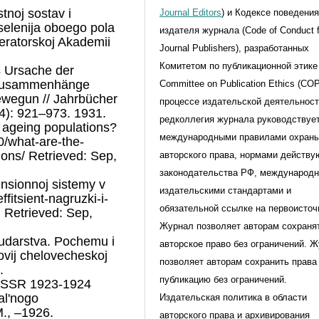
tnoj sostav i
Journal Editors
) и Кодексе поведени
elenija oboego pola
издателя журнала (Code of Conduct f
peratorskoj Akademii
Journal Publishers), разработанных
Комитетом по публикационной этике 
s Ursache der
r Zusammenhänge
Committee on Publication Ethics (CO
ewegun // Jahrbücher
процессе издательской деятельнос
34): 921–973. 1931.
редколлегия журнала руководствуе
f ageing populations?
международными правилами охран
/what-are-the-
ions/ Retrieved: Sep,
авторского права, нормами действ
законодательства РФ, международ
pensionnoj sistemy v
издательскими стандартами и
ffitsient-nagruzki-i-
обязательной ссылке на первоисточ
 Retrieved: Sep,
Журнал позволяет авторам сохраня
sudarstva. Pochemu i
авторское право без ограничений. 
lovij chelovecheskoj
позволяет авторам сохранить права
.
публикацию без ограничений.
a SSR 1923-1924
al'nogo
Издательская политика в области
M., –1926.
авторского права и архивирования