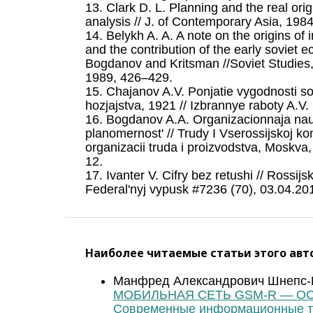
13. Clark D. L. Planning and the real orig
analysis // J. of Contemporary Asia, 1984
14. Belykh A. A. A note on the origins of 
and the contribution of the early soviet
Bogdanov and Kritsman //Soviet Studies, v
1989, 426–429.
15. Chajanov A.V. Ponjatie vygodnosti so
hozjajstva, 1921 // Izbrannye raboty A.V
16. Bogdanov A.A. Organizacionnaja nau
planomernost' // Trudy I Vserossijskoj ko
organizacii truda i proizvodstva, Moskva, 
12.
17. Ivanter V. Cifry bez retushi // Rossij
Federal'nyj vypusk #7236 (70), 03.04.20
Наиболее читаемые статьи этого авто
Манфред Александрович Шнепс-Ш
МОБИЛЬНАЯ СЕТЬ GSM-R — О
Современные информационные тех