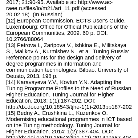
2017; 21:90-95. Available at: http://www.ac-
raee.ru/files/io/m21/art_11.pdf (accessed
20.02.18). (In Russian)
[12] European Commission. ECTS User's Guide.
Luxembourg: Office for Official Publications of the
European Communities, 2009. 60 p. DOI:
10.2766/88064
[13] Petrova I., Zaripova V., Ishkina E., Militskaya
S., Malikov A., Kurmishev N., et al. Tuning Russia:
Reference points for the design and delivery of
degree programmes in information and
communication technologies. Bilbao: University of
Deusto, 2013. 198 p.
[14] Karavayeva Y.V., Kovtun Y.N. Adapting the
Tuning Programme Profiles to the Need of Russian
Higher Education. Tuning Journal for Higher
Education. 2013; 1(1):187-202. DOI:
http://dx.doi.org/10.18543/tjhe-1(1)-2013pp187-202
[15] Bedny A., Erushkina L., Kuzenkov O.
Modernising educational programmes in ICT based
on the Tuning methodology. Tuning Journal for
Higher Education. 2014; 1(2):387-404. DOI:
http://dx.doi.org/10.18543/tjhe-1(2)-2014pp387-404