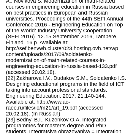
A., Novikova S. Modernization of math-related
courses in engineering education in Russia based
on best practices in European and Russian
universities. Proceedings of the 44th SEFI Annual
Conference 2016 - Engineering Education on Top
of the World: Industry University Cooperation
(SEFI 2016). 12-15 September 2016, Tampere,
Finland. 16 p. Available at:
http://sefibenvwh.cluster023.hosting.ovh.net/wp-
content/uploads/2017/09/soldatenko-
modernization-of-math-related-courses-in-
engineering-education-in-russia-based-133.pdf
(accessed 20.02.18).
[22] Zakharova I.V., Dudakov S.M., Soldatenko I.S.
Designing educational programs in the field of ICT
taking into account professional standards.
Engineering Education. 2017; 21:140-144.
Available at: http://www.ac-
raee.ru/files/io/m21/art_19.pdf (accessed
20.02.18). (In Russian)
[23] Bednyi B.I., Kuzenkov O.A. Integrated
programmes for master’s degree and PhD
students. Integratsiya obrazovaniya = Integration