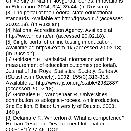
University of Nizhni Novgorod. Series: Innovations
in Education. 2014; 3(4):39-44. (In Russian)
[3] The portal of the Federal state educational
standards. Available at: http://fgosvo.ru/ (accessed
20.02.18). (In Russian)
[4] National Accreditation Agency. Available at:
http://www.nica.ru/en (accessed 20.02.18).
[5] Single portal of online testing in education.
Available at: http://i-exam.ru/ (accessed 20.02.18).
(In Russian)
[6] Goldstein H. Statistical information and the
measurement of education outcomes (editorial).
Journal of the Royal Statistical Society. Series A
(Statistics in Society). 1992; 155(3):313-315.
Available at: http://www.jstor.org/stable/2982887
(accessed 20.02.18).
[7] Gonzales H., Wangenaar R. Universities
contribution to Bologna Process. An introduction.
2nd Edition. Bilbao: University of Deusto, 2008.
160 p.
[8] Delamare F., Winterton J. What is competence?
Human Resource Development International.
2005; 8(1):27-46. DOI: