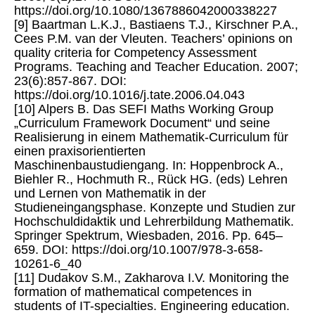
https://doi.org/10.1080/1367886042000338227
[9] Baartman L.K.J., Bastiaens T.J., Kirschner P.A.,
Cees P.M. van der Vleuten. Teachers’ opinions on
quality criteria for Competency Assessment
Programs. Teaching and Teacher Education. 2007;
23(6):857-867. DOI:
https://doi.org/10.1016/j.tate.2006.04.043
[10] Alpers B. Das SEFI Maths Working Group
„Curriculum Framework Document“ und seine
Realisierung in einem Mathematik-Curriculum für
einen praxisorientierten
Maschinenbaustudiengang. In: Hoppenbrock A.,
Biehler R., Hochmuth R., Rück HG. (eds) Lehren
und Lernen von Mathematik in der
Studieneingangsphase. Konzepte und Studien zur
Hochschuldidaktik und Lehrerbildung Mathematik.
Springer Spektrum, Wiesbaden, 2016. Pp. 645–
659. DOI: https://doi.org/10.1007/978-3-658-
10261-6_40
[11] Dudakov S.M., Zakharova I.V. Monitoring the
formation of mathematical competences in
students of IT-specialties. Engineering education.