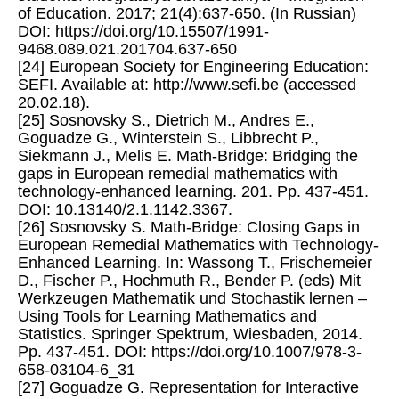
of Education. 2017; 21(4):637-650. (In Russian)
DOI: https://doi.org/10.15507/1991-
9468.089.021.201704.637-650
[24] European Society for Engineering Education:
SEFI. Available at: http://www.sefi.be (accessed
20.02.18).
[25] Sosnovsky S., Dietrich M., Andres E.,
Goguadze G., Winterstein S., Libbrecht P.,
Siekmann J., Melis E. Math-Bridge: Bridging the
gaps in European remedial mathematics with
technology-enhanced learning. 201. Pp. 437-451.
DOI: 10.13140/2.1.1142.3367.
[26] Sosnovsky S. Math-Bridge: Closing Gaps in
European Remedial Mathematics with Technology-
Enhanced Learning. In: Wassong T., Frischemeier
D., Fischer P., Hochmuth R., Bender P. (eds) Mit
Werkzeugen Mathematik und Stochastik lernen –
Using Tools for Learning Mathematics and
Statistics. Springer Spektrum, Wiesbaden, 2014.
Рp. 437-451. DOI: https://doi.org/10.1007/978-3-
658-03104-6_31
[27] Goguadze G. Representation for Interactive