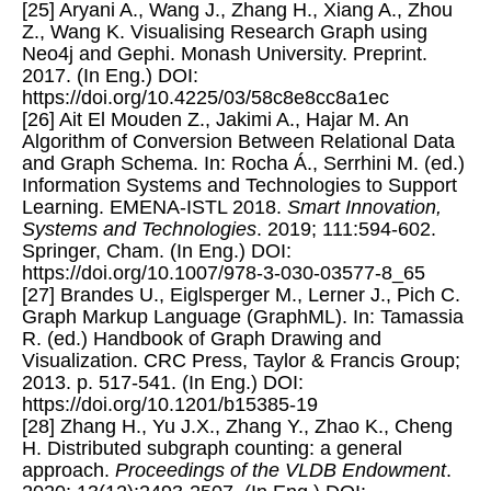
[25] Aryani A., Wang J., Zhang H., Xiang A., Zhou
Z., Wang K. Visualising Research Graph using
Neo4j and Gephi. Monash University. Preprint.
2017. (In Eng.) DOI:
https://doi.org/10.4225/03/58c8e8cc8a1ec
[26] Ait El Mouden Z., Jakimi A., Hajar M. An
Algorithm of Conversion Between Relational Data
and Graph Schema. In: Rocha Á., Serrhini M. (ed.)
Information Systems and Technologies to Support
Learning. EMENA-ISTL 2018.
Smart Innovation,
Systems and Technologies
. 2019; 111:594-602.
Springer, Cham. (In Eng.) DOI:
https://doi.org/10.1007/978-3-030-03577-8_65
[27] Brandes U., Eiglsperger M., Lerner J., Pich C.
Graph Markup Language (GraphML). In: Tamassia
R. (ed.) Handbook of Graph Drawing and
Visualization. CRC Press, Taylor & Francis Group;
2013. p. 517-541. (In Eng.) DOI:
https://doi.org/10.1201/b15385-19
[28] Zhang H., Yu J.X., Zhang Y., Zhao K., Cheng
H. Distributed subgraph counting: a general
approach.
Proceedings of the VLDB Endowment
.