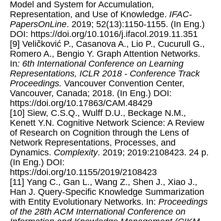
Model and System for Accumulation,
Representation, and Use of Knowledge.
IFAC-
PapersOnLine
. 2019; 52(13):1150-1155. (In Eng.)
DOI: https://doi.org/10.1016/j.ifacol.2019.11.351
[9] Veličković P., Casanova A., Lio P., Cucurull G.,
Romero A., Bengio Y. Graph Attention Networks.
In
: 6th International Conference on Learning
Representations, ICLR 2018 - Conference Track
Proceedings.
Vancouver Convention Center,
Vancouver, Canada; 2018. (In Eng.) DOI:
https://doi.org/10.17863/CAM.48429
[10] Siew, C.S.Q., Wulff D.U., Beckage N.M.,
Kenett Y.N. Cognitive Network Science: A Review
of Research on Cognition through the Lens of
Network Representations, Processes, and
Dynamics.
Complexity
. 2019; 2019:2108423. 24 p.
(In Eng.) DOI:
https://doi.org/10.1155/2019/2108423
[11] Yang C., Gan L., Wang Z., Shen J., Xiao J.,
Han J. Query-Specific Knowledge Summarization
with Entity Evolutionary Networks. In:
Proceedings
of the 28th ACM International Conference on