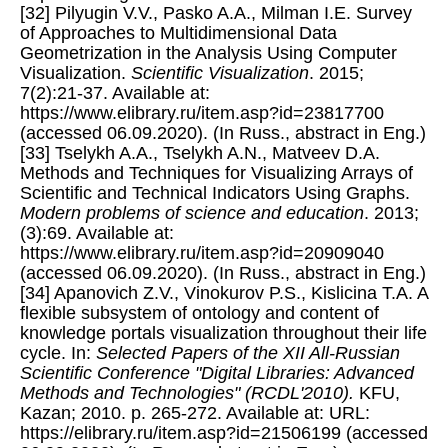
[32] Pilyugin V.V., Pasko A.A., Milman I.E. Survey
of Approaches to Multidimensional Data
Geometrization in the Analysis Using Computer
Visualization.
Scientific Visualization
. 2015;
7(2):21-37. Available at:
https://www.elibrary.ru/item.asp?id=23817700
(accessed 06.09.2020). (In Russ., abstract in Eng.)
[33] Tselykh A.A., Tselykh A.N., Matveev D.A.
Methods and Techniques for Visualizing Arrays of
Scientific and Technical Indicators Using Graphs.
Modern problems of science and education
. 2013;
(3):69. Available at:
https://www.elibrary.ru/item.asp?id=20909040
(accessed 06.09.2020). (In Russ., abstract in Eng.)
[34] Apanovich Z.V., Vinokurov P.S., Kislicina T.A. A
flexible subsystem of ontology and content of
knowledge portals visualization throughout their life
cycle. In:
Selected Papers of the XII All-Russian
Scientific Conference "Digital Libraries: Advanced
Methods and Technologies" (RCDL'2010).
KFU,
Kazan; 2010. p. 265-272. Available at: URL:
https://elibrary.ru/item.asp?id=21506199 (accessed