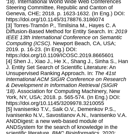
'18)
. International World Wide Web Conferences
Steering Committee, Republic and Canton of
Geneva, CHE; 2018. p. 1623-1632. (In Eng.) DOI:
https://doi.org/10.1145/3178876.3186074
[3] Torres-Tramón P., Timilsina M., Hayes C. A
Diffusion-Based Method for Entity Search. In:
2019
IEEE 13th International Conference on Semantic
Computing (ICSC)
. Newport Beach, CA, USA;
2019. p. 16-23. (In Eng.) DOI:
https://doi.org/10.1109/ICOSC.2019.8665601
[4] Shen J., Xiao J., He X., Shang J., Sinha S., Han
J. Entity Set Search of Scientific Literature: An
Unsupervised Ranking Approach. In:
The 41st
International ACM SIGIR Conference on Research
& Development in Information Retrieval (SIGIR
'18).
Association for Computing Machinery, New
York, NY, USA; 2018. p. 565-574. (In Eng.) DOI:
https://doi.org/10.1145/3209978.3210055
[5] Ivanisenko T.V., Saik O.V., Demenkov P.S.,
Ivanisenko N.V., Savostianov A.N., Ivanisenko V.A.
ANDDigest: a new web-based module of
ANDSystem for the search of knowledge in the
scientific literature.
BMC Bioinformatics
. 2020;