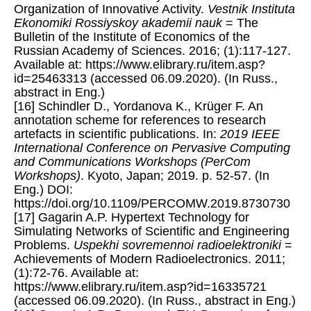
Organization of Innovative Activity.
Vestnik Instituta
Ekonomiki Rossiyskoy akademii nauk
= The
Bulletin of the Institute of Economics of the
Russian Academy of Sciences. 2016; (1):117-127.
Available at: https://www.elibrary.ru/item.asp?
id=25463313 (accessed 06.09.2020). (In Russ.,
abstract in Eng.)
[16] Schindler D., Yordanova K., Krüger F. An
annotation scheme for references to research
artefacts in scientific publications. In:
2019 IEEE
International Conference on Pervasive Computing
and Communications Workshops (PerCom
Workshops)
. Kyoto, Japan; 2019. p. 52-57. (In
Eng.) DOI:
https://doi.org/10.1109/PERCOMW.2019.8730730
[17] Gagarin A.P. Hypertext Technology for
Simulating Networks of Scientific and Engineering
Problems.
Uspekhi sovremennoi radioelektroniki
=
Achievements of Modern Radioelectronics. 2011;
(1):72-76. Available at:
https://www.elibrary.ru/item.asp?id=16335721
(accessed 06.09.2020). (In Russ., abstract in Eng.)