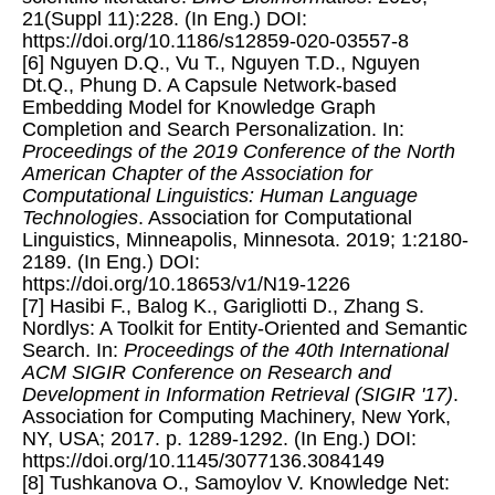
21(Suppl 11):228. (In Eng.) DOI:
https://doi.org/10.1186/s12859-020-03557-8
[6] Nguyen D.Q., Vu T., Nguyen T.D., Nguyen
Dt.Q., Phung D. A Capsule Network-based
Embedding Model for Knowledge Graph
Completion and Search Personalization. In:
Proceedings of the 2019 Conference of the North
American Chapter of the Association for
Computational Linguistics: Human Language
Technologies
. Association for Computational
Linguistics, Minneapolis, Minnesota. 2019; 1:2180-
2189. (In Eng.) DOI:
https://doi.org/10.18653/v1/N19-1226
[7] Hasibi F., Balog K., Garigliotti D., Zhang S.
Nordlys: A Toolkit for Entity-Oriented and Semantic
Search. In:
Proceedings of the 40th International
ACM SIGIR Conference on Research and
Development in Information Retrieval (SIGIR '17)
.
Association for Computing Machinery, New York,
NY, USA; 2017. p. 1289-1292. (In Eng.) DOI:
https://doi.org/10.1145/3077136.3084149
[8] Tushkanova O., Samoylov V. Knowledge Net: