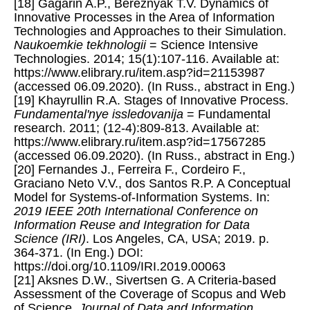
[18] Gagarin A.P., Bereznyak T.V. Dynamics of
Innovative Processes in the Area of Information
Technologies and Approaches to their Simulation.
Naukoemkie tekhnologii
= Science Intensive
Technologies. 2014; 15(1):107-116. Available at:
https://www.elibrary.ru/item.asp?id=21153987
(accessed 06.09.2020). (In Russ., abstract in Eng.)
[19] Khayrullin R.A. Stages of Innovative Process.
Fundamental'nye issledovanija
= Fundamental
research. 2011; (12-4):809-813. Available at:
https://www.elibrary.ru/item.asp?id=17567285
(accessed 06.09.2020). (In Russ., abstract in Eng.)
[20] Fernandes J., Ferreira F., Cordeiro F.,
Graciano Neto V.V., dos Santos R.P. A Conceptual
Model for Systems-of-Information Systems. In:
2019 IEEE 20th International Conference on
Information Reuse and Integration for Data
Science (IRI)
. Los Angeles, CA, USA; 2019. p.
364-371. (In Eng.) DOI:
https://doi.org/10.1109/IRI.2019.00063
[21] Aksnes D.W., Sivertsen G. A Criteria-based
Assessment of the Coverage of Scopus and Web
of Science.
Journal of Data and Information