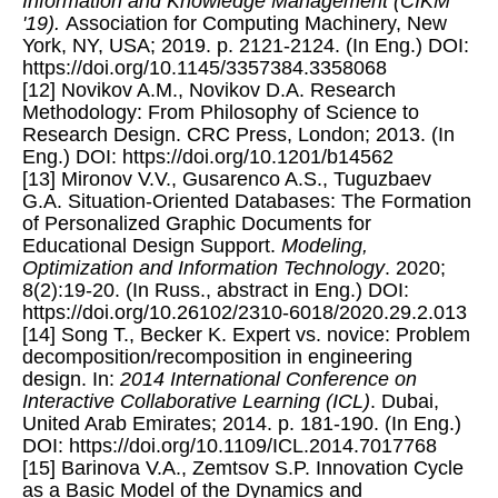
Information and Knowledge Management (CIKM
'19).
Association for Computing Machinery, New
York, NY, USA; 2019. p. 2121-2124. (In Eng.) DOI:
https://doi.org/10.1145/3357384.3358068
[12] Novikov A.M., Novikov D.A. Research
Methodology: From Philosophy of Science to
Research Design. CRC Press, London; 2013. (In
Eng.) DOI: https://doi.org/10.1201/b14562
[13] Mironov V.V., Gusarenco A.S., Tuguzbaev
G.A. Situation-Oriented Databases: The Formation
of Personalized Graphic Documents for
Educational Design Support.
Modeling,
Optimization and Information Technology
. 2020;
8(2):19-20. (In Russ., abstract in Eng.) DOI:
https://doi.org/10.26102/2310-6018/2020.29.2.013
[14] Song T., Becker K. Expert vs. novice: Problem
decomposition/recomposition in engineering
design. In:
2014 International Conference on
Interactive Collaborative Learning (ICL)
. Dubai,
United Arab Emirates; 2014. p. 181-190. (In Eng.)
DOI: https://doi.org/10.1109/ICL.2014.7017768
[15] Barinova V.A., Zemtsov S.P. Innovation Cycle
as a Basic Model of the Dynamics and