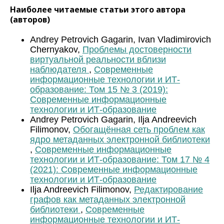
Наиболее читаемые статьи этого автора
(авторов)
Andrey Petrovich Gagarin, Ivan Vladimirovich
Chernyakov,
Проблемы достоверности
виртуальной реальности вблизи
наблюдателя
,
Современные
информационные технологии и ИТ-
образование: Том 15 № 3 (2019):
Современные информационные
технологии и ИТ-образование
Andrey Petrovich Gagarin, Ilja Andreevich
Filimonov,
Обогащённая сеть проблем как
ядро метаданных электронной библиотеки
,
Современные информационные
технологии и ИТ-образование: Том 17 № 4
(2021): Современные информационные
технологии и ИТ-образование
Ilja Andreevich Filimonov,
Редактирование
графов как метаданных электронной
библиотеки
,
Современные
информационные технологии и ИТ-