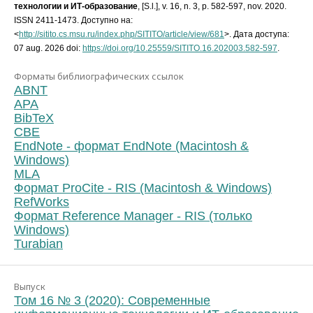
технологии и ИТ-образование
, [S.l.], v. 16, n. 3, p. 582-597, nov. 2020.
ISSN 2411-1473. Доступно на:
<
http://sitito.cs.msu.ru/index.php/SITITO/article/view/681
>. Дата доступа:
07 aug. 2026 doi:
https://doi.org/10.25559/SITITO.16.202003.582-597
.
Форматы библиографических ссылок
ABNT
APA
BibTeX
CBE
EndNote - формат EndNote (Macintosh &
Windows)
MLA
Формат ProCite - RIS (Macintosh & Windows)
RefWorks
Формат Reference Manager - RIS (только
Windows)
Turabian
Выпуск
Том 16 № 3 (2020): Современные