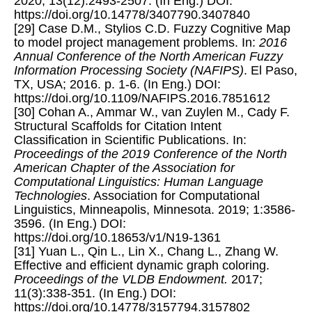
2020; 13(12):2493-2507. (In Eng.) DOI:
https://doi.org/10.14778/3407790.3407840
[29] Case D.M., Stylios C.D. Fuzzy Cognitive Map
to model project management problems. In:
2016
Annual Conference of the North American Fuzzy
Information Processing Society (NAFIPS)
. El Paso,
TX, USA; 2016. p. 1-6. (In Eng.) DOI:
https://doi.org/10.1109/NAFIPS.2016.7851612
[30] Cohan A., Ammar W., van Zuylen M., Cady F.
Structural Scaffolds for Citation Intent
Classification in Scientific Publications. In:
Proceedings of the 2019 Conference of the North
American Chapter of the Association for
Computational Linguistics: Human Language
Technologies
. Association for Computational
Linguistics, Minneapolis, Minnesota. 2019; 1:3586-
3596. (In Eng.) DOI:
https://doi.org/10.18653/v1/N19-1361
[31] Yuan L., Qin L., Lin X., Chang L., Zhang W.
Effective and efficient dynamic graph coloring.
Proceedings of the VLDB Endowment.
2017;
11(3):338-351. (In Eng.) DOI:
https://doi.org/10.14778/3157794.3157802