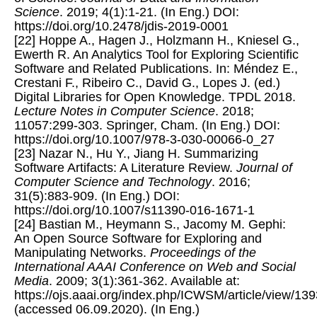
Science
. 2019; 4(1):1-21. (In Eng.) DOI:
https://doi.org/10.2478/jdis-2019-0001
[22] Hoppe A., Hagen J., Holzmann H., Kniesel G.,
Ewerth R. An Analytics Tool for Exploring Scientific
Software and Related Publications. In: Méndez E.,
Crestani F., Ribeiro C., David G., Lopes J. (ed.)
Digital Libraries for Open Knowledge. TPDL 2018.
Lecture Notes in Computer Science
. 2018;
11057:299-303. Springer, Cham. (In Eng.) DOI:
https://doi.org/10.1007/978-3-030-00066-0_27
[23] Nazar N., Hu Y., Jiang H. Summarizing
Software Artifacts: A Literature Review.
Journal of
Computer Science and Technology
. 2016;
31(5):883-909. (In Eng.) DOI:
https://doi.org/10.1007/s11390-016-1671-1
[24] Bastian M., Heymann S., Jacomy M. Gephi:
An Open Source Software for Exploring and
Manipulating Networks.
Proceedings of the
International AAAI Conference on Web and Social
Media
. 2009; 3(1):361-362. Available at:
https://ojs.aaai.org/index.php/ICWSM/article/view/13
(accessed 06.09.2020). (In Eng.)