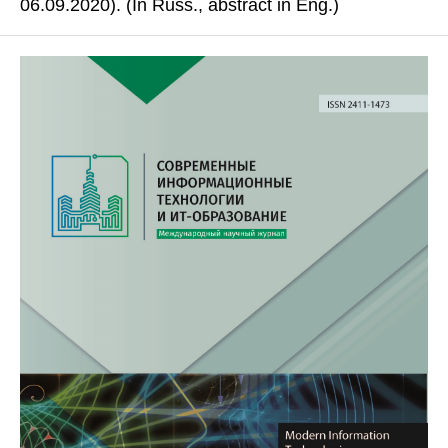
06.09.2020). (In Russ., abstract in Eng.)