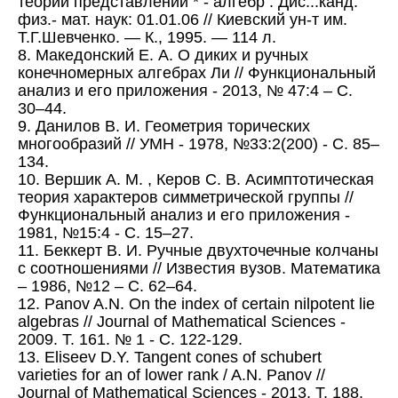
теории представлений * - алгебр : Дис...канд.
физ.- мат. наук: 01.01.06 // Киевский ун-т им.
Т.Г.Шевченко. — К., 1995. — 114 л.
8. Македонский Е. А. О диких и ручных
конечномерных алгебрах Ли // Функциональный
анализ и его приложения - 2013, № 47:4 – С.
30–44.
9. Данилов В. И. Геометрия торических
многообразий // УМН - 1978, №33:2(200) - С. 85–
134.
10. Вершик А. М. , Керов С. В. Асимптотическая
теория характеров симметрической группы //
Функциональный анализ и его приложения -
1981, №15:4 - С. 15–27.
11. Беккерт В. И. Ручные двухточечные колчаны
с соотношениями // Известия вузов. Математика
– 1986, №12 – С. 62–64.
12. Panov A.N. On the index of certain nilpotent lie
algebras // Journal of Mathematical Sciences -
2009. Т. 161. № 1 - С. 122-129.
13. Eliseev D.Y. Tangent cones of schubert
varieties for an of lower rank / A.N. Panov //
Journal of Mathematical Sciences - 2013. Т. 188.