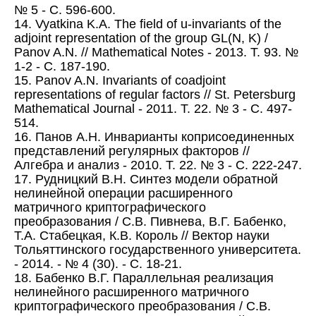
№ 5 - С. 596-600.
14. Vyatkina K.A. The field of u-invariants of the
adjoint representation of the group GL(N, K) /
Panov A.N. // Mathematical Notes - 2013. Т. 93. №
1-2 - С. 187-190.
15. Panov A.N. Invariants of coadjoint
representations of regular factors // St. Petersburg
Mathematical Journal - 2011. Т. 22. № 3 - С. 497-
514.
16. Панов А.Н. Инварианты коприсоединенных
представлений регулярных факторов //
Алгебра и анализ - 2010. Т. 22. № 3 - С. 222-247.
17. Рудницкий В.Н. Синтез модели обратной
нелинейной операции расширенного
матричного криптографического
преобразования / С.В. Пивнева, В.Г. Бабенко,
Т.А. Стабецкая, К.В. Король // Вектор науки
Тольяттинского государственного университета.
- 2014. - № 4 (30). - С. 18-21.
18. Бабенко В.Г. Параллельная реализация
нелинейного расширенного матричного
криптографического преобразования / С.В.