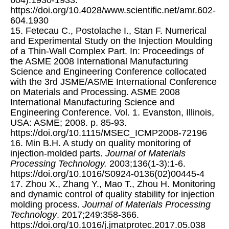
https://doi.org/10.4028/www.scientific.net/amr.602-
604.1930
15. Fetecau C., Postolache I., Stan F. Numerical
and Experimental Study on the Injection Moulding
of a Thin-Wall Complex Part. In: Proceedings of
the ASME 2008 International Manufacturing
Science and Engineering Conference collocated
with the 3rd JSME/ASME International Conference
on Materials and Processing. ASME 2008
International Manufacturing Science and
Engineering Conference. Vol. 1. Evanston, Illinois,
USA: ASME; 2008. p. 85-93.
https://doi.org/10.1115/MSEC_ICMP2008-72196
16. Min B.H. A study on quality monitoring of
injection-molded parts.
Journal of Materials
Processing Technology.
2003;136(1-3):1-6.
https://doi.org/10.1016/S0924-0136(02)00445-4
17. Zhou X., Zhang Y., Mao T., Zhou H. Monitoring
and dynamic control of quality stability for injection
molding process.
Journal of Materials Processing
Technology
. 2017;249:358-366.
https://doi.org/10.1016/j.jmatprotec.2017.05.038