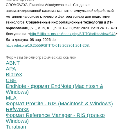
GROMOVAYA, Ekaterina Arkadyevna et al. Создание
автоматизированной системы магнитно-импульсной обработкой
металлов на основе ключевого фактора успеха для подготовки
технологов.
Современные информационные технологии и ИТ-
образование
, [S.l.], v. 19, n. 1, p. 201-208, mar. 2023. ISSN 2411-1473.
Доступно на: <
http://sitito.cs.msu.ru/index.php/SITITO/article/view/948
>.
Дата доступа: 08 aug. 2026 doi:
https://doi.org/10.25559/SITITO.019.202301.201-208
.
Форматы библиографических ссылок
ABNT
APA
BibTeX
CBE
EndNote - формат EndNote (Macintosh &
Windows)
MLA
Формат ProCite - RIS (Macintosh & Windows)
RefWorks
Формат Reference Manager - RIS (только
Windows)
Turabian