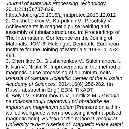
Journal of Materials Processing Technology
.
2011;211(5):787-829.
https://doi.org/10.1016/j.jmatprotec.2010.12.012
2. Glushchenkov V., Karpukhin V., Pesotsky V.
Achievements in magnetic pulse welding and
assembly of tubular structures. In: Proceedings of
The International Conference on the Joining of
Materials: JOM-6. Helsingor, Denmark: European
Institute for the Joining of Materials; 1993. p. 473-
484.
3. Chernikov D., Glushchenkov V., Suleimanova I.,
Nikitin V., Nikitin K. Improvements in the method of
magnetic-pulse processing of aluminum melts.
Izvestia of Samara Scientific Center of the Russian
Academy of Sciences.
2014;16(6):256-262. (In
Russ., abstract in Eng.) EDN: TIKADT
4. Bely I.V., Ostroumov G.V., Fertik S.M.
Davlenie
na tonkostennuju zagotovku pri obrabotke ee
impul'snym magnitnym polem
[Pressure on a thin-
walled workpiece when processing it with a pulsed
magnetic field].
Bulletin of the National Technical
University "KhPI" A series of "Magnetic Pulse Metal