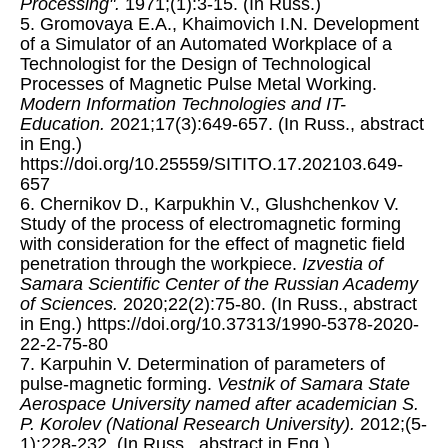
Processing".
1971;(1):3-15. (In Russ.)
5. Gromovaya E.A., Khaimovich I.N. Development
of a Simulator of an Automated Workplace of a
Technologist for the Design of Technological
Processes of Magnetic Pulse Metal Working.
Modern Information Technologies and IT-
Education.
2021;17(3):649-657. (In Russ., abstract
in Eng.)
https://doi.org/10.25559/SITITO.17.202103.649-
657
6. Chernikov D., Karpukhin V., Glushchenkov V.
Study of the process of electromagnetic forming
with consideration for the effect of magnetic field
penetration through the workpiece.
Izvestia of
Samara Scientific Center of the Russian Academy
of Sciences.
2020;22(2):75-80. (In Russ., abstract
in Eng.) https://doi.org/10.37313/1990-5378-2020-
22-2-75-80
7. Karpuhin V. Determination of parameters of
pulse-magnetic forming.
Vestnik of Samara State
Aerospace University named after academician S.
P. Korolev (National Research University).
2012;(5-
1):228-232. (In Russ., abstract in Eng.)