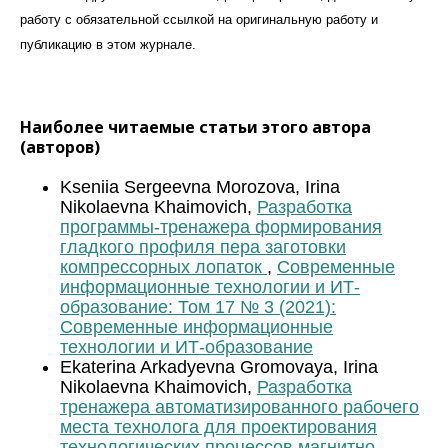
работу с обязательной ссылкой на оригинальную работу и
публикацию в этом журналe.
Наиболее читаемые статьи этого автора
(авторов)
Kseniia Sergeevna Morozova, Irina
Nikolaevna Khaimovich,
Разработка
программы-тренажера формирования
гладкого профиля пера заготовки
компрессорных лопаток
,
Современные
информационные технологии и ИТ-
образование: Том 17 № 3 (2021):
Современные информационные
технологии и ИТ-образование
Ekaterina Arkadyevna Gromovaya, Irina
Nikolaevna Khaimovich,
Разработка
тренажера автоматизированного рабочего
места технолога для проектирования
технологических процессов магнитно-