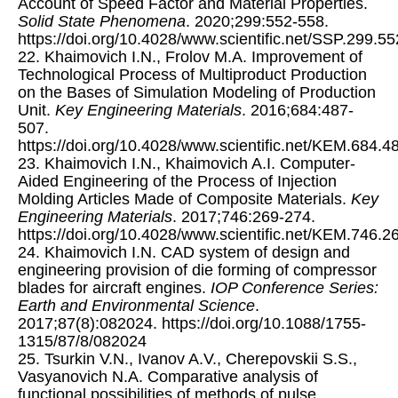
Account of Speed Factor and Material Properties.
Solid State Phenomena
. 2020;299:552-558.
https://doi.org/10.4028/www.scientific.net/SSP.299.55
22. Khaimovich I.N., Frolov M.A. Improvement of
Technological Process of Multiproduct Production
on the Bases of Simulation Modeling of Production
Unit.
Key Engineering Materials
. 2016;684:487-
507.
https://doi.org/10.4028/www.scientific.net/KEM.684.4
23. Khaimovich I.N., Khaimovich A.I. Сomputer-
Aided Engineering of the Process of Injection
Molding Articles Made of Composite Materials.
Key
Engineering Materials
. 2017;746:269-274.
https://doi.org/10.4028/www.scientific.net/KEM.746.2
24. Khaimovich I.N. CAD system of design and
engineering provision of die forming of compressor
blades for aircraft engines.
IOP Conference Series:
Earth and Environmental Science
.
2017;87(8):082024. https://doi.org/10.1088/1755-
1315/87/8/082024
25. Tsurkin V.N., Ivanov A.V., Cherepovskii S.S.,
Vasyanovich N.A. Comparative analysis of
functional possibilities of methods of pulse