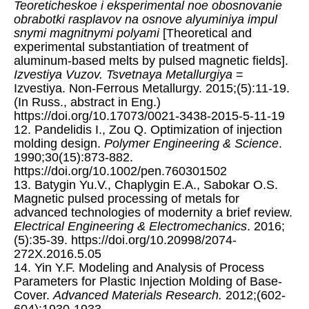
Teoreticheskoe i eksperimental noe obosnovanie
obrabotki rasplavov na osnove alyuminiya impul
snymi magnitnymi polyami
[Theoretical and
experimental substantiation of treatment of
aluminum-based melts by pulsed magnetic fields].
Izvestiya Vuzov. Tsvetnaya Metallurgiya
=
Izvestiya. Non-Ferrous Metallurgy. 2015;(5):11-19.
(In Russ., abstract in Eng.)
https://doi.org/10.17073/0021-3438-2015-5-11-19
12. Pandelidis I., Zou Q. Optimization of injection
molding design.
Polymer Engineering & Science
.
1990;30(15):873-882.
https://doi.org/10.1002/pen.760301502
13. Batygin Yu.V., Chaplygin E.A., Sabokar O.S.
Magnetic pulsed processing of metals for
advanced technologies of modernity a brief review.
Electrical Engineering & Electromechanics
. 2016;
(5):35-39. https://doi.org/10.20998/2074-
272X.2016.5.05
14. Yin Y.F. Modeling and Analysis of Process
Parameters for Plastic Injection Molding of Base-
Cover.
Advanced Materials Research.
2012;(602-
604):1930-1933.