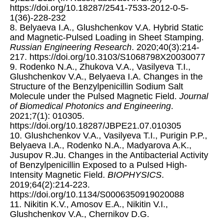
https://doi.org/10.18287/2541-7533-2012-0-5-
1(36)-228-232
8. Belyaeva I.A., Glushchenkov V.A. Hybrid Static
and Magnetic-Pulsed Loading in Sheet Stamping.
Russian Engineering Research
. 2020;40(3):214-
217. https://doi.org/10.3103/S1068798X20030077
9. Rodenko N.A., Zhukova V.A., Vasilyeva T.I.,
Glushchenkov V.A., Belyaeva I.A. Changes in the
Structure of the Benzylpenicillin Sodium Salt
Molecule under the Pulsed Magnetic Field.
Journal
of Biomedical Photonics and Engineering
.
2021;7(1): 010305.
https://doi.org/10.18287/JBPE21.07.010305
10. Glushchenkov V.A., Vasilyeva T.I., Purigin P.P.,
Belyaeva I.A., Rodenko N.A., Madyarova A.K.,
Jusupov R.Ju. Changes in the Antibacterial Activity
of Benzylpenicillin Exposed to a Pulsed High-
Intensity Magnetic Field.
BIOPHYSICS
.
2019;64(2):214-223.
https://doi.org/10.1134/S0006350919020088
11. Nikitin K.V., Amosov E.A., Nikitin V.I.,
Glushchenkov V.A., Chernikov D.G.