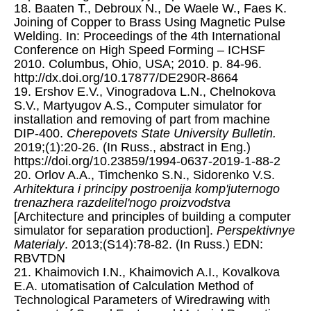
18. Baaten T., Debroux N., De Waele W., Faes K.
Joining of Copper to Brass Using Magnetic Pulse
Welding. In: Proceedings of the 4th International
Conference on High Speed Forming ‒ ICHSF
2010. Columbus, Ohio, USA; 2010. p. 84-96.
http://dx.doi.org/10.17877/DE290R-8664
19. Ershov E.V., Vinogradova L.N., Chelnokova
S.V., Martyugov A.S., Computer simulator for
installation and removing of part from machine
DIP-400.
Cherepovets State University Bulletin.
2019;(1):20-26. (In Russ., abstract in Eng.)
https://doi.org/10.23859/1994-0637-2019-1-88-2
20. Orlov A.A., Timchenko S.N., Sidorenko V.S.
Arhitektura i principy postroenija komp'juternogo
trenazhera razdelitel'nogo proizvodstva
[Architecture and principles of building a computer
simulator for separation production].
Perspektivnye
Materialy
. 2013;(S14):78-82. (In Russ.) EDN:
RBVTDN
21. Khaimovich I.N., Khaimovich A.I., Kovalkova
E.A. utomatisation of Calculation Method of
Technological Parameters of Wiredrawing with