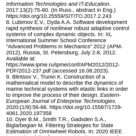
Information Technologies and IT-Education.
2017;13(2):75-80. (In Russ., abstract in Eng.)
https://doi.org/10.25559/SITITO.2017.2.243
8. Lubimov E.V., Dyda A.A. Software development
rapid synthesis of nonlinear robust adaptive control
systems of complex dynamic objects. In: XL
International Summer School Conference
"Advanced Problems in Mechanics" 2012 (APM-
2012), Russia, St. Petersburg, July 2-8, 2012.
Available at:
https://www.ipme.ru/ipme/conf/APM2012/2012-
PDF/2012-237.pdf (accessed 16.08.2023).
9. Blintsov V., Trunin K. Construction of a
mathematical model to describe the dynamics of
marine technical systems with elastic links in order
to improve the process of their design.
Eastern-
European Journal of Enterprise Technologies.
2020;(1/9):56-66. https://doi.org/10.15587/1729-
4061.2020.197358
10. Dyer B.M., Smith T.R., Gadsden S.A.,
Biglarbegian M. Filtering Strategies for State
Estimation of Omniwheel Robots. In: 2020 IEEE