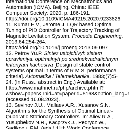
International Conference on Mechatronics and
Automation (ICMA). Beijing, China: IEEE
Computer Society; 2020. p. 186-191.
https://doi.org/10.1109/ICMA49215.2020.9233826
11. Kumar E.V., Jerome J. LQR based Optimal
Tuning of PID Controller for Trajectory Tracking of
Magnetic Levitation System.
Procedia Engineering
.
2013;64:254-264.
https://doi.org/10.1016/j.proeng.2013.09.097
12. Petrov Yu.P.
Sintez ustojchivyh sistem
upravleniya, optimalnyh po srednekvadratichnym
kriteriyam kachestva
[Design of stable control
systems optimal in terms of R.M.S. performance
criteria].
Avtomatika i Telemekhanika.
1983;(7):5-
24. (In Russ., abstract in Eng.) Available at:
https://www.mathnet.ru/php/archive.phtml?
wshow=paper&jrnid=at&paperid=5168&option_lang=
(accessed 16.08.2023).
13. Sevinov J.U., Mallaev A.R., Xusanov S.N.
Algorithms for the Synthesis of Optimal Linear-
Quadratic Stationary Controllers. In: Aliev R.A.,
Yusupbekov N.R., Kacprzyk J., Pedrycz W.,
Sadikoglu F.M. (eds.) 11th World Conference