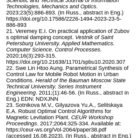
Scientific and Technical Journal of Information
Technologies, Mechanics and Optics
.
2023;23(5):886-893. (In Russ., abstract in Eng.)
https://doi.org/10.17586/2226-1494-2023-23-5-
886-893
21. Veremey E.I. On practical application of Zubov
s optimal damping concept.
Vestnik of Saint
Petersburg University. Applied Mathematics.
Computer Science. Control Processes
.
2020;16(3):293-315.
https://doi.org/10.21638/11701/spbu10.2020.307
22. Swe Lin Htoo Aung. Parametrical Synthesis of
Control Law for Mobile Robot Motion in Urban
Conditions.
Herald of the Bauman Moscow State
Technical University. Series Instrument
Engineering
. 2011;(1):46-56. (In Russ., abstract in
Eng.) EDN: NDXJNN
23. Sotnikova M.V., Gilyazova Yu.A., Selitskaya
E.A. Robust Optimal Control Algorithms for
Magnetic Levitation Plant.
CEUR Workshop
Proceedings
. 2017;2064:325-334. Available at:
https://ceur-ws.org/Vol-2064/paper38.pdf
(accessed 16.08.2023). (In Russ., abstract in Eng.)