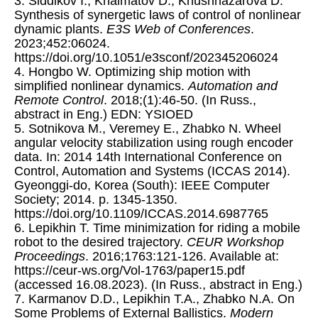
3. Siddikov I., Khalmatov D., Khushnazarova D.
Synthesis of synergetic laws of control of nonlinear
dynamic plants.
E3S Web of Conferences
.
2023;452:06024.
https://doi.org/10.1051/e3sconf/202345206024
4. Hongbo W. Optimizing ship motion with
simplified nonlinear dynamics.
Automation and
Remote Control
. 2018;(1):46-50. (In Russ.,
abstract in Eng.) EDN: YSIOED
5. Sotnikova M., Veremey E., Zhabko N. Wheel
angular velocity stabilization using rough encoder
data. In: 2014 14th International Conference on
Control, Automation and Systems (ICCAS 2014).
Gyeonggi-do, Korea (South): IEEE Computer
Society; 2014. p. 1345-1350.
https://doi.org/10.1109/ICCAS.2014.6987765
6. Lepikhin T. Time minimization for riding a mobile
robot to the desired trajectory.
CEUR Workshop
Proceedings
. 2016;1763:121-126. Available at:
https://ceur-ws.org/Vol-1763/paper15.pdf
(accessed 16.08.2023). (In Russ., abstract in Eng.)
7. Karmanov D.D., Lepikhin T.A., Zhabko N.A. On
Some Problems of External Ballistics.
Modern