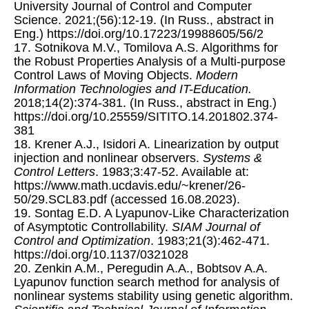
University Journal of Control and Computer
Science. 2021;(56):12-19. (In Russ., abstract in
Eng.) https://doi.org/10.17223/19988605/56/2
17. Sotnikova M.V., Tomilova A.S. Algorithms for
the Robust Properties Analysis of a Multi-purpose
Control Laws of Moving Objects.
Modern
Information Technologies and IT-Education.
2018;14(2):374-381. (In Russ., abstract in Eng.)
https://doi.org/10.25559/SITITO.14.201802.374-
381
18. Krener A.J., Isidori A. Linearization by output
injection and nonlinear observers.
Systems &
Control Letters
. 1983;3:47-52. Available at:
https://www.math.ucdavis.edu/~krener/26-
50/29.SCL83.pdf (accessed 16.08.2023).
19. Sontag E.D. A Lyapunov-Like Characterization
of Asymptotic Controllability.
SIAM Journal of
Control and Optimization
. 1983;21(3):462-471.
https://doi.org/10.1137/0321028
20. Zenkin A.M., Peregudin A.A., Bobtsov A.A.
Lyapunov function search method for analysis of
nonlinear systems stability using genetic algorithm.