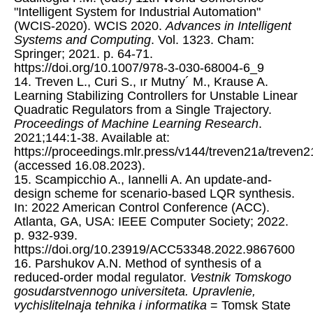
"Intelligent System for Industrial Automation"
(WCIS-2020). WCIS 2020.
Advances in Intelligent
Systems and Computing
. Vol. 1323. Cham:
Springer; 2021. p. 64-71.
https://doi.org/10.1007/978-3-030-68004-6_9
14. Treven L., Curi S., ır Mutny´ M., Krause A.
Learning Stabilizing Controllers for Unstable Linear
Quadratic Regulators from a Single Trajectory.
Proceedings of Machine Learning Research
.
2021;144:1-38. Available at:
https://proceedings.mlr.press/v144/treven21a/treven2
(accessed 16.08.2023).
15. Scampicchio A., Iannelli A. An update-and-
design scheme for scenario-based LQR synthesis.
In: 2022 American Control Conference (ACC).
Atlanta, GA, USA: IEEE Computer Society; 2022.
p. 932-939.
https://doi.org/10.23919/ACC53348.2022.9867600
16. Parshukov A.N. Method of synthesis of a
reduced-order modal regulator.
Vestnik Tomskogo
gosudarstvennogo universiteta. Upravlenie,
vychislitelnaja tehnika i informatika
= Tomsk State