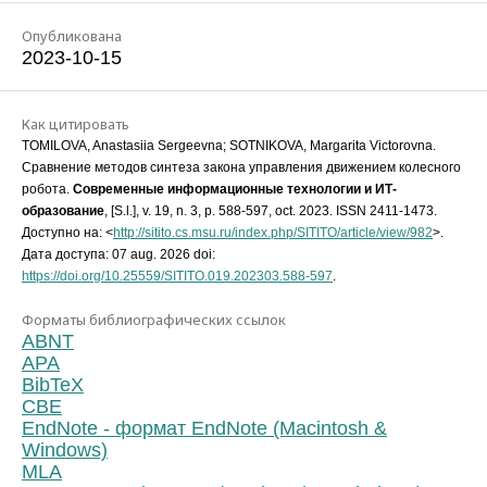
Опубликована
2023-10-15
Как цитировать
TOMILOVA, Anastasiia Sergeevna; SOTNIKOVA, Margarita Victorovna.
Сравнение методов синтеза закона управления движением колесного
робота.
Современные информационные технологии и ИТ-
образование
, [S.l.], v. 19, n. 3, p. 588-597, oct. 2023. ISSN 2411-1473.
Доступно на: <
http://sitito.cs.msu.ru/index.php/SITITO/article/view/982
>.
Дата доступа: 07 aug. 2026 doi:
https://doi.org/10.25559/SITITO.019.202303.588-597
.
Форматы библиографических ссылок
ABNT
APA
BibTeX
CBE
EndNote - формат EndNote (Macintosh &
Windows)
MLA