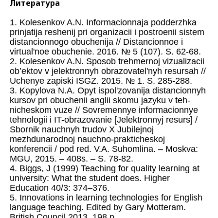
Литература
1. Kolesenkov A.N. Informacionnaja podderzhka
prinjatija reshenij pri organizacii i postroenii sistem
distancionnogo obuchenija // Distancionnoe i
virtual'noe obuchenie. 2016. № 5 (107). S. 62-68.
2. Kolesenkov A.N. Sposob trehmernoj vizualizacii
ob’ektov v jelektronnyh obrazovatel'nyh resursah //
Uchenye zapiski ISGZ. 2015. № 1. S. 285-288.
3. Kopylova N.A. Opyt ispol'zovanija distancionnyh
kursov pri obuchenii anglii skomu jazyku v teh-
nicheskom vuze // Sovremennye informacionnye
tehnologii i IT-obrazovanie [Jelektronnyj resurs] /
Sbornik nauchnyh trudov X Jubilejnoj
mezhdunarodnoj nauchno-prakticheskoj
konferencii / pod red. V.A. Suhomlina. – Moskva:
MGU, 2015. – 408s. – S. 78-82.
4. Biggs, J (1999) Teaching for quality learning at
university: What the student does. Higher
Education 40/3: 374–376.
5. Innovations in learning technologies for English
language teaching. Edited by Gary Motteram.
British Council 2013. 198 p.