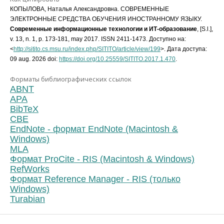
КОПЫЛОВА, Наталья Александровна. СОВРЕМЕННЫЕ
ЭЛЕКТРОННЫЕ СРЕДСТВА ОБУЧЕНИЯ ИНОСТРАННОМУ ЯЗЫКУ.
Современные информационные технологии и ИТ-образование
, [S.l.],
v. 13, n. 1, p. 173-181, may 2017. ISSN 2411-1473. Доступно на:
<
http://sitito.cs.msu.ru/index.php/SITITO/article/view/199
>. Дата доступа:
09 aug. 2026 doi:
https://doi.org/10.25559/SITITO.2017.1.470
.
Форматы библиографических ссылок
ABNT
APA
BibTeX
CBE
EndNote - формат EndNote (Macintosh &
Windows)
MLA
Формат ProCite - RIS (Macintosh & Windows)
RefWorks
Формат Reference Manager - RIS (только
Windows)
Turabian