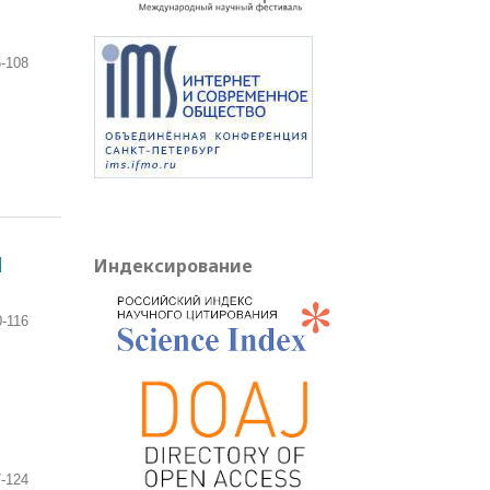
-108
И
Индексирование
0-116
7-124