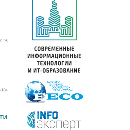
90-96
-104
ТИ