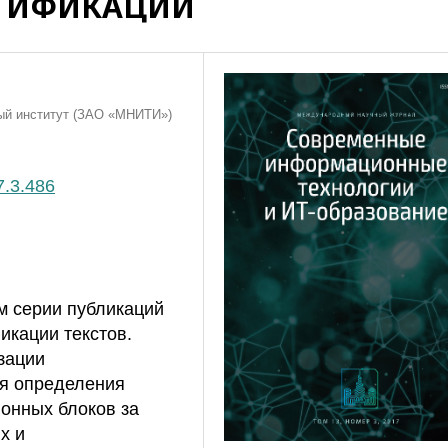
ТИФИКАЦИИ
ый институт (ЗАО «МНИТИ»)
7.3.486
м серии публикаций
икации текстов.
зации
ля определения
онных блоков за
х и