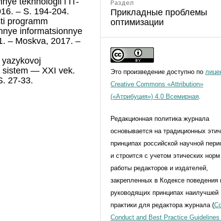
nye tekhnologii i IT-
Раздел
16. – S. 194-204.
Прикладные проблемы
sti programm
оптимизации
mennye informatsionnye
1. – Moskva, 2017. –
m yazykovoj
kh sistem — XXI vek.
Это произведение доступно по
лице
S. 27-33.
Creative Commons «Attribution»
(«Атрибуция») 4.0 Всемирная
.
Редакционная политика журнала
основывается на традиционных эти
принципах российской научной пери
и строится с учетом этических норм
работы редакторов и издателей,
закрепленных в Кодексе поведения 
руководящих принципах наилучшей
практики для редактора журнала (
Co
Conduct and Best Practice Guidelines 