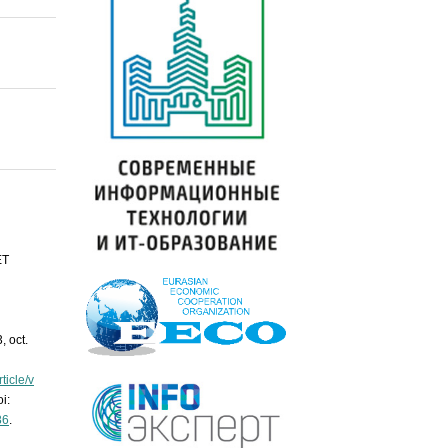
ЁТ
3, oct.
ticle/v
i:
86
.