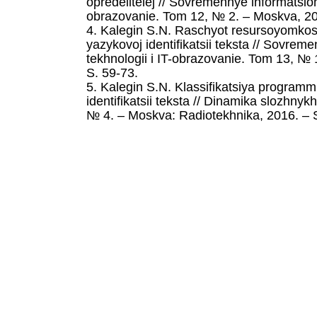
opredelitelej // Sovremennye informatsion
obrazovanie. Tom 12, № 2. – Moskva, 20
4. Kalegin S.N. Raschyot resursoyomko
yazykovoj identifikatsii teksta // Sovre
tekhnologii i IT-obrazovanie. Tom 13, № 
S. 59-73.
5. Kalegin S.N. Klassifikatsiya program
identifikatsii teksta // Dinamika slozhny
№ 4. – Moskva: Radiotekhnika, 2016. – 