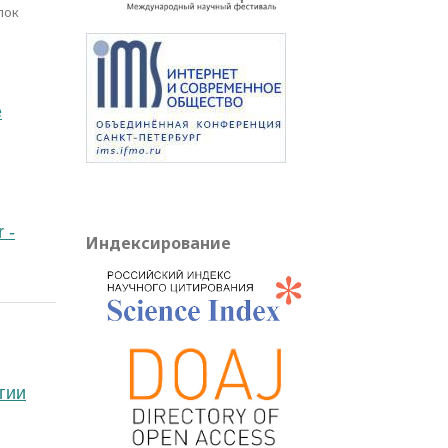
лок
e
 -
Индексирование
гии