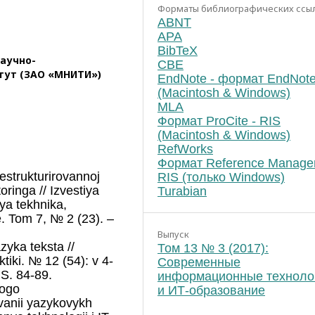
Форматы библиографических ссы
ABNT
APA
BibTeX
аучно-
CBE
тут (ЗАО «МНИТИ»)
EndNote - формат EndNot
(Macintosh & Windows)
MLA
Формат ProCite - RIS
(Macintosh & Windows)
RefWorks
Формат Reference Manager
strukturirovannoj
RIS (только Windows)
oringa // Izvestiya
Turabian
ya tekhnika,
e. Tom 7, № 2 (23). –
Выпуск
zyka teksta //
Том 13 № 3 (2017):
ktiki. № 12 (54): v 4-
Современные
 S. 84-89.
информационные техноло
nogo
и ИТ-образование
ovanii yazykovykh