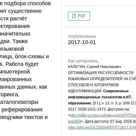
же подбора способов
яет существенно
PDF
сти расчёт
ектирования
значительно
Опубликована
адки. Также
2017-10-01
 языковой
лица, блок-схемы и
Как цитировать
. Работа будет
КАЛЕГИН, Сергей Николаевич.
омпьютерной
ОПТИМИЗАЦИЯ РЕСУРСОЁМКОСТИ
тизированных
ЯЗЫКОВЫХ ОПРЕДЕЛИТЕЛЕЙ ЗА СЧ
СПОСОБОВ И АЛГОРИТМОВ
анных данных, как
ИДЕНТИФИКАЦИИ.
Современные
оринга,
информационные технологии и ИТ-
каталогизаторы
образование
, [S.l.], v. 13, n. 3, p. 208-21
о реферирования
2017. ISSN 2411-1473. Доступно на:
<
http://sitito.cs.msu.ru/index.php/SITITO/ar
водчики текстов и
iew/304
>. Дата доступа: 07 aug. 2026 do
https://doi.org/10.25559/SITITO.2017.3.4