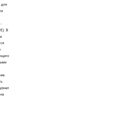
я для
or
-
PE). В
ти
тся
ы
ующего
ными
ник.
ть
Журнал
 на