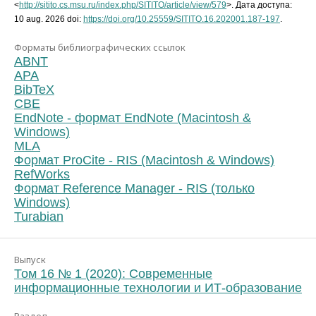
<
http://sitito.cs.msu.ru/index.php/SITITO/article/view/579
>. Дата доступа:
10 aug. 2026 doi:
https://doi.org/10.25559/SITITO.16.202001.187-197
.
Форматы библиографических ссылок
ABNT
APA
BibTeX
CBE
EndNote - формат EndNote (Macintosh &
Windows)
MLA
Формат ProCite - RIS (Macintosh & Windows)
RefWorks
Формат Reference Manager - RIS (только
Windows)
Turabian
Выпуск
Том 16 № 1 (2020): Современные
информационные технологии и ИТ-образование