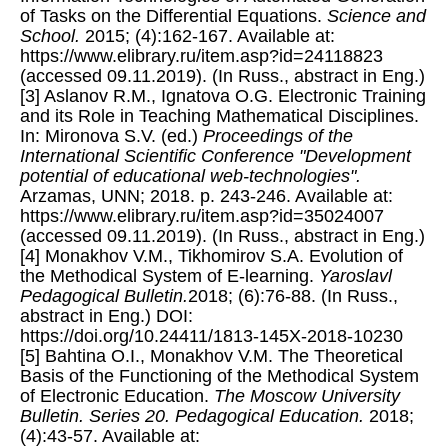
of Tasks on the Differential Equations.
Science and
School.
2015; (4):162-167. Available at:
https://www.elibrary.ru/item.asp?id=24118823
(accessed 09.11.2019). (In Russ., abstract in Eng.)
[3] Aslanov R.M., Ignatova O.G. Electronic Training
and its Role in Teaching Mathematical Disciplines.
In: Mironova S.V. (ed.)
Proceedings of the
International Scientific Conference "Development
potential of educational web-technologies".
Arzamas, UNN; 2018. p. 243-246. Available at:
https://www.elibrary.ru/item.asp?id=35024007
(accessed 09.11.2019). (In Russ., abstract in Eng.)
[4] Monakhov V.M., Tikhomirov S.A. Evolution of
the Methodical System of E-learning.
Yaroslavl
Pedagogical Bulletin.
2018; (6):76-88. (In Russ.,
abstract in Eng.) DOI:
https://doi.org/10.24411/1813-145X-2018-10230
[5] Bahtina O.I., Monakhov V.M. The Theoretical
Basis of the Functioning of the Methodical System
of Electronic Education.
The Moscow University
Bulletin. Series 20. Pedagogical Education.
2018;
(4):43-57. Available at: