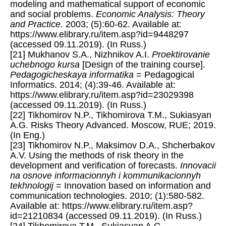
modeling and mathematical support of economic
and social problems.
Economic Analysis: Theory
and Practice.
2003; (5):60-62. Available at:
https://www.elibrary.ru/item.asp?id=9448297
(accessed 09.11.2019). (In Russ.)
[21] Mukhanov S.A., Nizhnikov A.I.
Proektirovanie
uchebnogo kursa
[Design of the training course].
Pedagogicheskaya informatika
= Pedagogical
Informatics. 2014; (4):39-46. Available at:
https://www.elibrary.ru/item.asp?id=23029398
(accessed 09.11.2019). (In Russ.)
[22] Tikhomirov N.P., Tikhomirova T.M., Sukiasyan
A.G. Risks Theory Advanced. Moscow, RUE; 2019.
(In Eng.)
[23] Tikhomirov N.P., Maksimov D.A., Shcherbakov
A.V. Using the methods of risk theory in the
development and verification of forecasts.
Innovacii
na osnove informacionnyh i kommunikacionnyh
tekhnologij
= Innovation based on information and
communication technologies. 2010; (1):580-582.
Available at: https://www.elibrary.ru/item.asp?
id=21210834 (accessed 09.11.2019). (In Russ.)