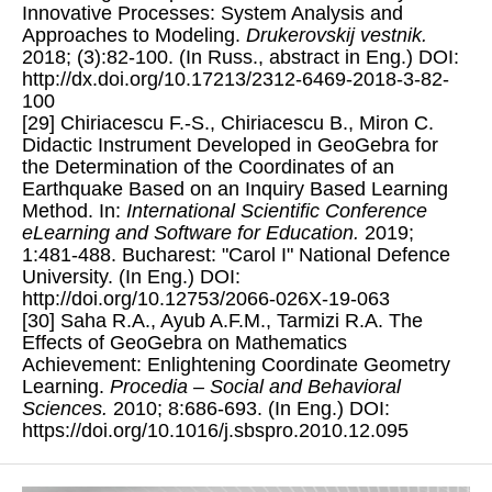
Innovative Processes: System Analysis and
Approaches to Modeling.
Drukerovskij vestnik.
2018; (3):82-100. (In Russ., abstract in Eng.) DOI:
http://dx.doi.org/10.17213/2312-6469-2018-3-82-
100
[29] Chiriacescu F.-S., Chiriacescu B., Miron C.
Didactic Instrument Developed in GeoGebra for
the Determination of the Coordinates of an
Earthquake Based on an Inquiry Based Learning
Method. In:
International Scientific Conference
eLearning and Software for Education.
2019;
1:481-488. Bucharest: "Carol I" National Defence
University. (In Eng.) DOI:
http://doi.org/10.12753/2066-026X-19-063
[30] Saha R.A., Ayub A.F.M., Tarmizi R.A. The
Effects of GeoGebra on Mathematics
Achievement: Enlightening Coordinate Geometry
Learning.
Procedia – Social and Behavioral
Sciences.
2010; 8:686-693. (In Eng.) DOI:
https://doi.org/10.1016/j.sbspro.2010.12.095