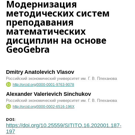
Модернизация
методических систем
преподавания
математических
дисциплин на основе
GeoGebra
Dmitry Anatolevich Vlasov
Российский экономический университет им. Г. В. Плеханова
http://orcid.org/0000-0001-9763-9078
Alexander Valerievich Sinchukov
Российский экономический университет им. Г. В. Плеханова
http://orcid.org/0000-0002-6516-196X
DOI:
https://doi.org/10.25559/SITITO.16.202001.187-
197