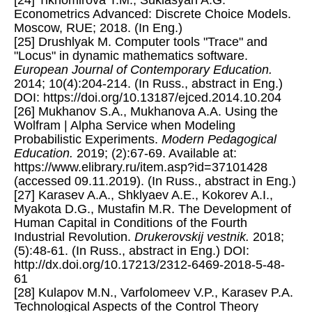
[24] Tikhomirova T.M., Sukiasyan A.G.
Еconometrics Advanced: Discrete Choice Models.
Moscow, RUE; 2018. (In Eng.)
[25] Drushlyak M. Computer tools "Trace" and
"Locus" in dynamic mathematics software.
European Journal of Contemporary Education.
2014; 10(4):204-214. (In Russ., abstract in Eng.)
DOI: https://doi.org/10.13187/ejced.2014.10.204
[26] Mukhanov S.A., Mukhanova A.A. Using the
Wolfram | Alpha Service when Modeling
Probabilistic Experiments.
Modern Pedagogical
Education.
2019; (2):67-69. Available at:
https://www.elibrary.ru/item.asp?id=37101428
(accessed 09.11.2019). (In Russ., abstract in Eng.)
[27] Karasev A.A., Shklyaev A.E., Kokorev A.I.,
Myakota D.G., Mustafin M.R. The Development of
Human Capital in Conditions of the Fourth
Industrial Revolution.
Drukerovskij vestnik.
2018;
(5):48-61. (In Russ., abstract in Eng.) DOI:
http://dx.doi.org/10.17213/2312-6469-2018-5-48-
61
[28] Kulapov M.N., Varfolomeev V.P., Karasev P.A.
Technological Aspects of the Control Theory