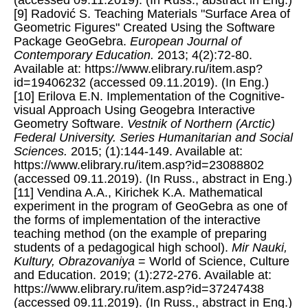
(accessed 09.11.2019). (In Russ., abstract in Eng.)
[9] Radović S. Teaching Materials "Surface Area of
Geometric Figures" Created Using the Software
Package GeoGebra.
European Journal of
Contemporary Education.
2013; 4(2):72-80.
Available at: https://www.elibrary.ru/item.asp?
id=19406232 (accessed 09.11.2019). (In Eng.)
[10] Erilova E.N. Implementation of the Cognitive-
visual Approach Using Geogebra Interactive
Geometry Software.
Vestnik of Northern (Arctic)
Federal University. Series Humanitarian and Social
Sciences.
2015; (1):144-149. Available at:
https://www.elibrary.ru/item.asp?id=23088802
(accessed 09.11.2019). (In Russ., abstract in Eng.)
[11] Vendina A.A., Kirichek K.A. Mathematical
experiment in the program of GeoGebra as one of
the forms of implementation of the interactive
teaching method (on the example of preparing
students of a pedagogical high school).
Mir Nauki,
Kultury, Obrazovaniya
= World of Science, Culture
and Education. 2019; (1):272-276. Available at:
https://www.elibrary.ru/item.asp?id=37247438
(accessed 09.11.2019). (In Russ., abstract in Eng.)