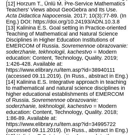
[12] Horzum T., Ünlü M. Pre-Service Mathematics
Teachers' Views about GeoGebra and Its Use.
Acta Didactica Napocensia.
2017; 10(3):77-89. (In
Eng.) DOI: https://doi.org/10.24193/ADN.10.3.8
[13] Kalinina E.S. Goal setting in Practice-oriented
Teaching of Mathematical and Natural Science
Disciplines in Higher Education Institutions of
EMERCOM of Russia.
Sovremennoe obrazovanie:
soderzhanie, tekhnologii, kachestvo
= Modern
education: Content, Technology, Quality. 2019;
1:426-428. Available at:
https://www.elibrary.ru/item.asp?id=38940111
(accessed 09.11.2019). (In Russ., abstract in Eng.)
[14] Kalinina E.S. Integrative approach in teaching
to mathematical and natural science disciplines in
higher educational establishments of EMERCOM
of Russia.
Sovremennoe obrazovanie:
soderzhanie, tekhnologii, kachestvo
= Modern
education: Content, Technology, Quality. 2018;
1:86-89. Available at:
https://www.elibrary.ru/item.asp?id=34995722
(accessed 09.11.2019). (In Russ., abstract in Eng.)