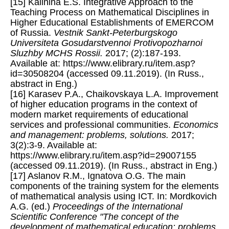
[15] Kalinina E.S. Integrative Approach to the
Teaching Process on Mathematical Disciplines in
Higher Educational Establishments of EMERCOM
of Russia.
Vestnik Sankt-Peterburgskogo
Universiteta Gosudarstvennoi Protivopozharnoi
Sluzhby MCHS Rossii.
2017; (2):187-193.
Available at: https://www.elibrary.ru/item.asp?
id=30508204 (accessed 09.11.2019). (In Russ.,
abstract in Eng.)
[16] Karasev P.A., Chaikovskaya L.A. Improvement
of higher education programs in the context of
modern market requirements of educational
services and professional communities.
Economics
and management: problems, solutions.
2017;
3(2):3-9. Available at:
https://www.elibrary.ru/item.asp?id=29007155
(accessed 09.11.2019). (In Russ., abstract in Eng.)
[17] Aslanov R.M., Ignatova O.G. The main
components of the training system for the elements
of mathematical analysis using ICT. In: Mordkovich
A.G. (ed.)
Proceedings of the International
Scientific Conference "The concept of the
development of mathematical education: problems