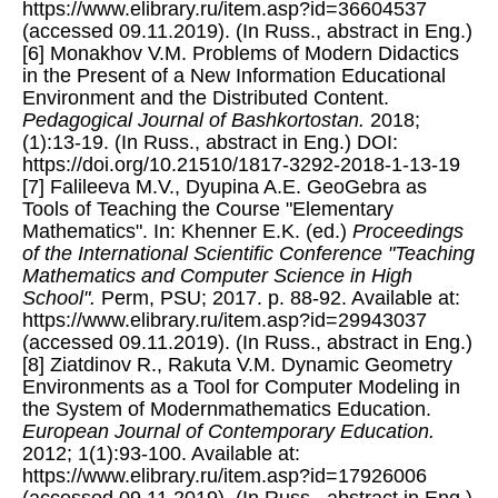
https://www.elibrary.ru/item.asp?id=36604537
(accessed 09.11.2019). (In Russ., abstract in Eng.)
[6] Monakhov V.M. Problems of Modern Didactics
in the Present of a New Information Educational
Environment and the Distributed Content.
Pedagogical Journal of Bashkortostan.
2018;
(1):13-19. (In Russ., abstract in Eng.) DOI:
https://doi.org/10.21510/1817-3292-2018-1-13-19
[7] Falileeva M.V., Dyupina A.E. GeoGebra as
Tools of Teaching the Course "Elementary
Mathematics". In: Khenner E.K. (ed.)
Proceedings
of the International Scientific Conference "Teaching
Mathematics and Computer Science in High
School".
Perm, PSU; 2017. p. 88-92. Available at:
https://www.elibrary.ru/item.asp?id=29943037
(accessed 09.11.2019). (In Russ., abstract in Eng.)
[8] Ziatdinov R., Rakuta V.M. Dynamic Geometry
Environments as a Tool for Computer Modeling in
the System of Modernmathematics Education.
European Journal of Contemporary Education.
2012; 1(1):93-100. Available at:
https://www.elibrary.ru/item.asp?id=17926006