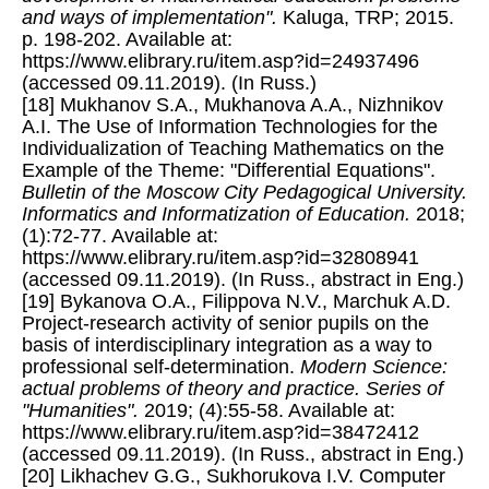
and ways of implementation".
Kaluga, TRP; 2015.
p. 198-202. Available at:
https://www.elibrary.ru/item.asp?id=24937496
(accessed 09.11.2019). (In Russ.)
[18] Mukhanov S.A., Mukhanova A.A., Nizhnikov
A.I. The Use of Information Technologies for the
Individualization of Teaching Mathematics on the
Example of the Theme: "Differential Equations".
Bulletin of the Moscow City Pedagogical University.
Informatics and Informatization of Education.
2018;
(1):72-77. Available at:
https://www.elibrary.ru/item.asp?id=32808941
(accessed 09.11.2019). (In Russ., abstract in Eng.)
[19] Bykanova O.A., Filippova N.V., Marchuk A.D.
Project-research activity of senior pupils on the
basis of interdisciplinary integration as a way to
professional self-determination.
Modern Science:
actual problems of theory and practice. Series of
"Humanities".
2019; (4):55-58. Available at:
https://www.elibrary.ru/item.asp?id=38472412
(accessed 09.11.2019). (In Russ., abstract in Eng.)
[20] Likhachev G.G., Sukhorukova I.V. Computer