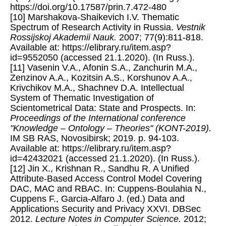
https://doi.org/10.17587/prin.7.472-480
[10] Marshakova-Shaikevich I.V. Thematic
Spectrum of Research Activity in Russia.
Vestnik
Rossijskoj Akademii Nauk.
2007; 77(9):811-818.
Available at: https://elibrary.ru/item.asp?
id=9552050 (accessed 21.1.2020). (In Russ.).
[11] Vasenin V.A., Afonin S.A., Zanchurin M.A.,
Zenzinov A.A., Kozitsin A.S., Korshunov A.A.,
Krivchikov M.A., Shachnev D.A. Intellectual
System of Thematic Investigation of
Scientometrical Data: State and Prospects. In:
Proceedings of the International conference
"Knowledge – Ontology – Theories" (KONT-2019).
IM SB RAS, Novosibirsk; 2019. p. 94-103.
Available at: https://elibrary.ru/item.asp?
id=42432021 (accessed 21.1.2020). (In Russ.).
[12] Jin X., Krishnan R., Sandhu R. A Unified
Attribute-Based Access Control Model Covering
DAC, MAC and RBAC. In: Cuppens-Boulahia N.,
Cuppens F., Garcia-Alfaro J. (ed.) Data and
Applications Security and Privacy XXVI. DBSec
2012.
Lecture Notes in Computer Science.
2012;