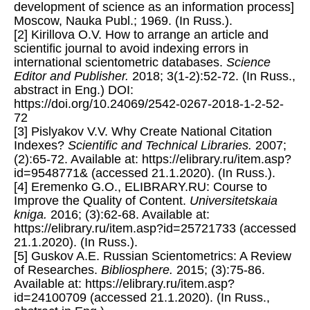
development of science as an information process]
Moscow, Nauka Publ.; 1969. (In Russ.).
[2] Kirillova O.V. How to arrange an article and
scientific journal to avoid indexing errors in
international scientometric databases.
Science
Editor and Publisher.
2018; 3(1-2):52-72. (In Russ.,
abstract in Eng.) DOI:
https://doi.org/10.24069/2542-0267-2018-1-2-52-
72
[3] Pislyakov V.V. Why Create National Citation
Indexes?
Scientific and Technical Libraries.
2007;
(2):65-72. Available at: https://elibrary.ru/item.asp?
id=9548771& (accessed 21.1.2020). (In Russ.).
[4] Eremenko G.O., ELIBRARY.RU: Course to
Improve the Quality of Content.
Universitetskaia
kniga.
2016; (3):62-68. Available at:
https://elibrary.ru/item.asp?id=25721733 (accessed
21.1.2020). (In Russ.).
[5] Guskov A.E. Russian Scientometrics: A Review
of Researches.
Bibliosphere.
2015; (3):75-86.
Available at: https://elibrary.ru/item.asp?
id=24100709 (accessed 21.1.2020). (In Russ.,