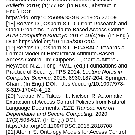
Bulletin.
2019; (1):77-82. (In Russ., abstract in
Eng.) DOI:
https://doi.org/10.25699/SSSB.2019.25.27609
[18] Servos D., Osborn S.L. Current Research and
Open Problems in Attribute-Based Access Control.
ACM Computing Surveys.
2017; 49(4):65. (In Eng.)
DOI: https://doi.org/10.1145/3007204
[19] Servos D., Osborn S.L. HGABAC: Towards a
Formal Model of Hierarchical Attribute-Based
Access Control. In: Cuppens F., Garcia-Alfaro J.,
Heywood N.Z., Fong P.W.L. (ed.) Foundations and
Practice of Security. FPS 2014.
Lecture Notes in
Computer Science.
2015; 8930:187-204. Springer,
Cham. (In Eng.) DOI: https://doi.org/10.1007/978-
3-319-17040-4_12
[20] Narouei M., Takabi H., Nielsen R. Automatic
Extraction of Access Control Policies from Natural
Language Documents.
IEEE Transactions on
Dependable and Secure Computing.
2020;
17(3):506-517. (In Eng.) DOI:
https://doi.org/10.1109/TDSC.2018.2818708
[21] Afonin S. Ontology Models for Access Control