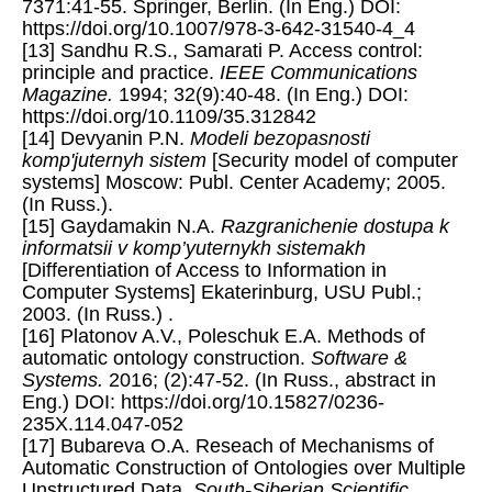
7371:41-55. Springer, Berlin. (In Eng.) DOI:
https://doi.org/10.1007/978-3-642-31540-4_4
[13] Sandhu R.S., Samarati P. Access control:
principle and practice.
IEEE Communications
Magazine.
1994; 32(9):40-48. (In Eng.) DOI:
https://doi.org/10.1109/35.312842
[14] Devyanin P.N.
Modeli bezopasnosti
komp'juternyh sistem
[Security model of computer
systems] Moscow: Publ. Center Academy; 2005.
(In Russ.).
[15] Gaydamakin N.A.
Razgranichenie dostupa k
informatsii v komp’yuternykh sistemakh
[Differentiation of Access to Information in
Computer Systems] Ekaterinburg, USU Publ.;
2003. (In Russ.) .
[16] Platonov A.V., Poleschuk E.A. Methods of
automatic ontology construction.
Software &
Systems.
2016; (2):47-52. (In Russ., abstract in
Eng.) DOI: https://doi.org/10.15827/0236-
235X.114.047-052
[17] Bubareva O.A. Reseach of Mechanisms of
Automatic Construction of Ontologies over Multiple
Unstructured Data.
South-Siberian Scientific