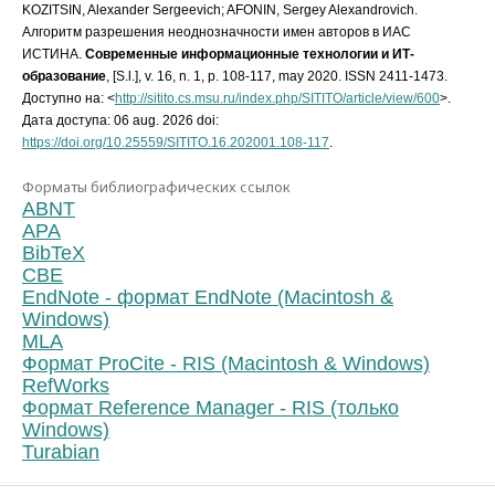
KOZITSIN, Alexander Sergeevich; AFONIN, Sergey Alexandrovich.
Алгоритм разрешения неоднозначности имен авторов в ИАС
ИСТИНА.
Современные информационные технологии и ИТ-
образование
, [S.l.], v. 16, n. 1, p. 108-117, may 2020. ISSN 2411-1473.
Доступно на: <
http://sitito.cs.msu.ru/index.php/SITITO/article/view/600
>.
Дата доступа: 06 aug. 2026 doi:
https://doi.org/10.25559/SITITO.16.202001.108-117
.
Форматы библиографических ссылок
ABNT
APA
BibTeX
CBE
EndNote - формат EndNote (Macintosh &
Windows)
MLA
Формат ProCite - RIS (Macintosh & Windows)
RefWorks
Формат Reference Manager - RIS (только
Windows)
Turabian