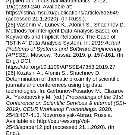
Applied and Industrial Mathematics. 2012;
19(2):239-240. Available at:
https://istina.msu.ru/publications/article/813649
(accessed 21.1.2020). (In Russ.).
[25] Vasenin V., Lunev K., Afonin S., Shachnev D.
Methods for Intelligent Data Analysis Based on
Keywords and Implicit Relations: The Case of
"ISTINA" Data Analysis System. In:
2019 Actual
Problems of Systems and Software Engineering
(APSSE),
Moscow, Russia; 2019. p. 157-161. (In
Eng.) DOI:
https://doi.org/10.1109/APSSE47353.2019.27
[26] Kozitsin A., Afonin S., Shachnev D.
Determination of thematic proximity of scientific
journals and conferences using big data
technologies. In: Gorbunov-Posadov M., Elizarov
A., Yakobovskiy M. (ed.)
Proceedings of the 21st
Conference on Scientific Services & Internet (SSI-
2019). CEUR Workshop Proceedings.
2020;
2543:407-413. Novorossiysk-Abrau, Russia.
Available at: http://ceur-ws.org/Vol-
2543/spaper12.pdf (accessed 21.1.2020). (In
Eng.).