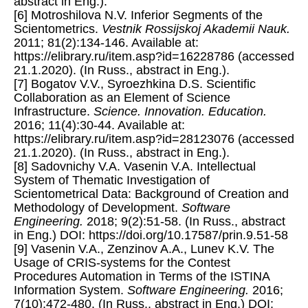
abstract in Eng.).
[6] Motroshilova N.V. Inferior Segments of the
Scientometrics.
Vestnik Rossijskoj Akademii Nauk.
2011; 81(2):134-146. Available at:
https://elibrary.ru/item.asp?id=16228786 (accessed
21.1.2020). (In Russ., abstract in Eng.).
[7] Bogatov V.V., Syroezhkina D.S. Scientific
Collaboration as an Element of Science
Infrastructure.
Science. Innovation. Education.
2016; 11(4):30-44. Available at:
https://elibrary.ru/item.asp?id=28123076 (accessed
21.1.2020). (In Russ., abstract in Eng.).
[8] Sadovnichy V.A. Vasenin V.A. Intellectual
System of Thematic Investigation of
Scientometrical Data: Background of Creation and
Methodology of Development.
Software
Engineering.
2018; 9(2):51-58. (In Russ., abstract
in Eng.) DOI: https://doi.org/10.17587/prin.9.51-58
[9] Vasenin V.A., Zenzinov A.A., Lunev K.V. The
Usage of CRIS-systems for the Contest
Procedures Automation in Terms of the ISTINA
Information System.
Software Engineering.
2016;
7(10):472-480. (In Russ., abstract in Eng.) DOI: