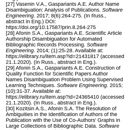
[27] Vasenin V.A., Gaspariants A.E. Author Name
Disambiguation: Analysis of Publications.
Software
Engineering.
2017; 8(6):264-275. (In Russ.,
abstract in Eng.) DOI:
https://doi.org/10.17587/prin.8.264-275
[28] Afonin S.A., Gaspariants A.E. Scientific Article
Authorship Disambiguation for Automated
Bibliographic Records Processing.
Software
Engineering.
2014; (1):25-28. Available at:
https://elibrary.ru/item.asp?id=21431817 (accessed
21.1.2020). (In Russ., abstract in Eng.).
[29] Afonin S.A., Gaspariants A.E. Construction of
Quality Function for Scientific Papers Author
Names Disambiguation Problem Using Supervised
Learning Techniques.
Software Engineering.
2015;
(10):31-37. Available at:
https://elibrary.ru/item.asp?id=24365410 (accessed
21.1.2020). (In Russ., abstract in Eng.).
[30] Kozitsin A.S., Afonin S.A. The Resolution of
Ambiguities in the Identification of Authors of the
Publication with the Use of Co-Authors' Graphs in
Large Collections of Bibliographic Data.
Software