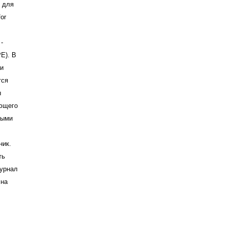
я для
or
-
PE). В
ти
тся
ы
ующего
ными
ник.
ть
Журнал
 на