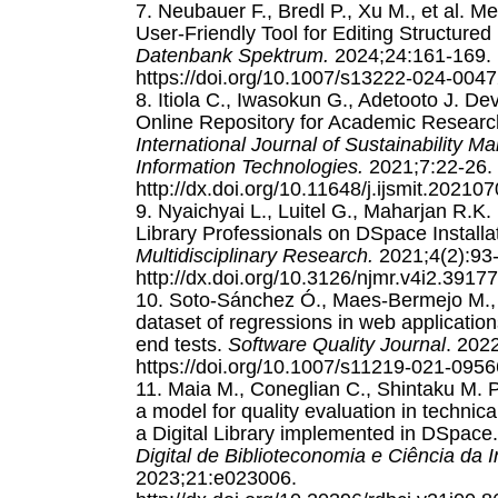
7. Neubauer F., Bredl P., Xu M., et al. M
User-Friendly Tool for Editing Structured 
Datenbank Spektrum.
2024;24:161-169.
https://doi.org/10.1007/s13222-024-0047
8. Itiola C., Iwasokun G., Adetooto J. D
Online Repository for Academic Resear
International Journal of Sustainability 
Information Technologies.
2021;7:22-26.
http://dx.doi.org/10.11648/j.ijsmit.20210
9. Nyaichyai L., Luitel G., Maharjan R.K.
Library Professionals on DSpace Installa
Multidisciplinary Research.
2021;4(2):93
http://dx.doi.org/10.3126/njmr.v4i2.39177
10. Soto-Sánchez Ó., Maes-Bermejo M., G
dataset of regressions in web applicatio
end tests.
Software Quality Journal
. 202
https://doi.org/10.1007/s11219-021-0956
11. Maia M., Coneglian C., Shintaku M. P
a model for quality evaluation in technic
a Digital Library implemented in DSpace
Digital de Biblioteconomia e Ciência da 
2023;21:e023006.