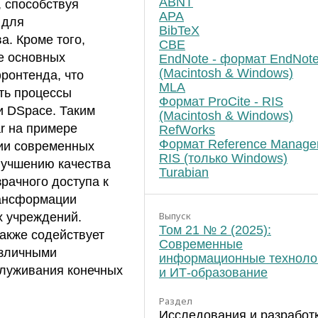
ABNT
 способствуя
APA
 для
BibTeX
а. Кроме того,
CBE
е основных
EndNote - формат EndNot
(Macintosh & Windows)
ронтенда, что
MLA
ть процессы
Формат ProCite - RIS
и DSpace. Таким
(Macintosh & Windows)
ar на примере
RefWorks
Формат Reference Manager
нии современных
RIS (только Windows)
лучшению качества
Turabian
рачного доступа к
ансформации
Выпуск
х учреждений.
Том 21 № 2 (2025):
акже содействует
Современные
азличными
информационные техноло
служивания конечных
и ИТ-образование
Раздел
Исследования и разработк