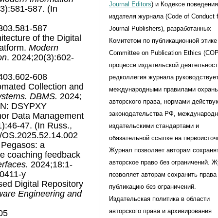
Journal Editors
) и Кодексе поведени
3):581-587. (In
издателя журнала (Code of Conduct f
2303.581-587
Journal Publishers), разработанных
tecture of the Digital
Комитетом по публикационной этике 
latform.
Modern
Committee on Publication Ethics (CO
on
. 2024;20(3):602-
процессе издательской деятельнос
2403.602-608
редколлегия журнала руководствуе
omated Collection and
международными правилами охран
ystems. DBMS.
2024;
авторского права, нормами действ
 EDN: DSYPXY
законодательства РФ, международ
thor Data Management
):46-47. (In Russ.,
издательскими стандартами и
93/OS.2025.52.14.002
обязательной ссылке на первоисточ
. Pegasos: a
Журнал позволяет авторам сохраня
ile coaching feedback
авторское право без ограничений. 
erfaces.
2024;18:1-
00411-y
позволяет авторам сохранить права
ed Digital Repository
публикацию без ограничений.
tware Engineering and
Издательская политика в области
авторского права и архивирования
05