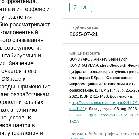
го фронтенда,
PDF
нятный интерфейс и
 управления
бно рассматривают
Опубликована
 компонентный
2025-07-21
ного связывания
в совокупности,
Как цитировать
сштабируемые и
BONDYAKOV, Aleksey Sergeevich;
ия. Значение
KONDRATYEV, Andrey Olegovich. Фрон
ючается в его
цифрового репозитория публикаций н
платформе DSpace.
Современные
 DSpace к
информационные технологии и ИТ-
среды. Применение
образование
, [S.l.], v. 21, n. 2, p. 251-25
вает разработчикам
2025. ISSN 2411-1473. Доступно на:
 дополнительных
<
http://sitito.cs.msu.ru/index.php/SITITO/ar
iew/1182
>. Дата доступа: 06 aug. 2026 d
как аналитика,
https://doi.org/10.25559/SITITO.021.202
роцессов. В
1-259
.
ревращается в
я, управления и
Форматы библиографических ссы