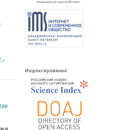
e
 -
Индексирование
гии
и в