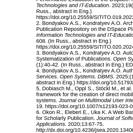
Technologies and IT-Education
. 2023;19(
Russ., abstract in Eng.)
https://doi.org/10.25559/SITITO.019.20
2. Bondyakov A.S., Kondratyev A.O. Archi
Publication Repository on the DSpace P
Information Technologies and IT-Educati
608. (In Russ., abstract in Eng.)
https://doi.org/10.25559/SITITO.020.20
3. Bondyakov A.S., Kondratyev A.O. Aut
Systematization of Publications.
Open S
(1):40-42. (In Russ., abstract in Eng.)
4. Bondyakov A.S., Kondratyev A.O. Au
Services.
Open Systems. DBMS.
2025;(1
abstract in Eng.) https://doi.org/10.517
5. Dobiasch M., Oppl S., Stöckl M., et al
framework for the creation of direct mob
systems.
Journal on Multimodal User Int
19. https://doi.org/10.1007/s12193-023-
6. Okon R., Eleberi E., Uka K. A Web Bas
for Scholarly Publication.
Journal of Sof
Applications.
2020;13:67-75.
http://dx.doi.org/10.4236/jsea.2020.1340