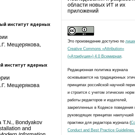
области новых ИТ и их
приложений
ый институт ядерных
рии
Это произведение доступно по
лице
.Г. Мещерякова,
Creative Commons «Attribution»
(«Атрибуция») 4.0 Всемирная
.
й институт ядерных
Редакционная политика журнала
ории
основывается на традиционных эти
.Г. Мещерякова
принципах российской научной пери
и строится с учетом этических норм
работы редакторов и издателей,
закрепленных в Кодексе поведения 
руководящих принципах наилучшей
na T.N., Bondyakov
практики для редактора журнала (
Co
tallation and
Conduct and Best Practice Guidelines 
Modern Information