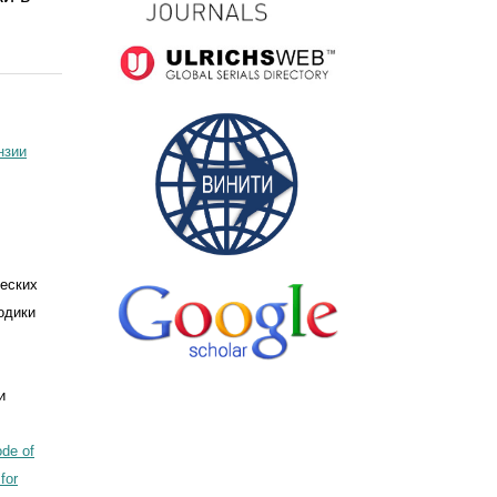
нзии
ческих
одики
и
de of
for