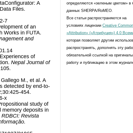
etaConfigurator: A
определяются «зеленым цветом» в 
Data Files.
данных SHERPA/RoMEO.
Все статьи распространяются на
2-7
условиях лицензии
Creative Commo
evelopment of an
ch Works in FUTA.
«Attribution» («Атрибуция») 4.0 Все
Management and
которая позволяет другим использо
распространять, дополнять эту рабо
701.14
обязательной ссылкой на оригинал
 Experiences of
tion.
Nepal Journal of
работу и публикацию в этом журнал
-105.
allego M., et al. A
ns detected by end-to-
2;30:425-454.
6-x
ropositional study of
al memory deposits in
.
RDBCI: Revista
Informação.