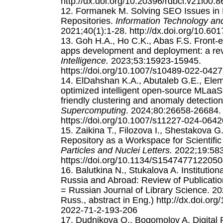
http://dx.doi.org/10.20396/rdbci.v21i00
12. Formanek M. Solving SEO Issues in
Repositories.
Information Technology and
2021;40(1):1-28. http://dx.doi.org/10.601
13. Goh H.A., Ho C.K., Abas F.S. Front-
apps development and deployment: a re
Intelligence.
2023;53:15923-15945.
https://doi.org/10.1007/s10489-022-0427
14. ElDahshan K.A., Abutaleb G.E., Elema
optimized intelligent open-source MLaaS
friendly clustering and anomaly detectio
Supercomputing
. 2024;80:26658-26684.
https://doi.org/10.1007/s11227-024-0642
15. Zaikina T., Filozova I., Shestakova G
Repository as a Workspace for Scientifi
Particles and Nuclei Letters.
2022;19:583
https://doi.org/10.1134/S154747712205
16. Balutkina N., Stukalova A. Institution
Russia and Abroad: Review of Publicati
= Russian Journal of Library Science. 20
Russ., abstract in Eng.) http://dx.doi.o
2022-71-2-193-206
17. Dudnikova O., Bogomolov A. Digital R