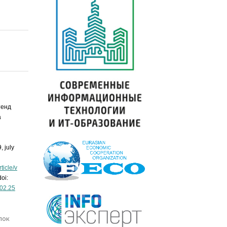
тенд
а
9, july
ticle/v
oi:
502.25
лок