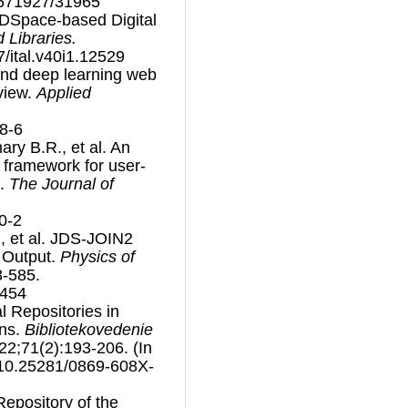
.8671927/31965
 DSpace-based Digital
 Libraries.
7/ital.v40i1.12529
end deep learning web
view.
Applied
8-6
ry B.R., et al. An
 framework for user-
n.
The Journal of
0-2
., et al. JDS-JOIN2
c Output.
Physics of
-585.
0454
al Repositories in
ons.
Bibliotekovedenie
22;71(2):193-206. (In
rg/10.25281/0869-608X-
epository of the