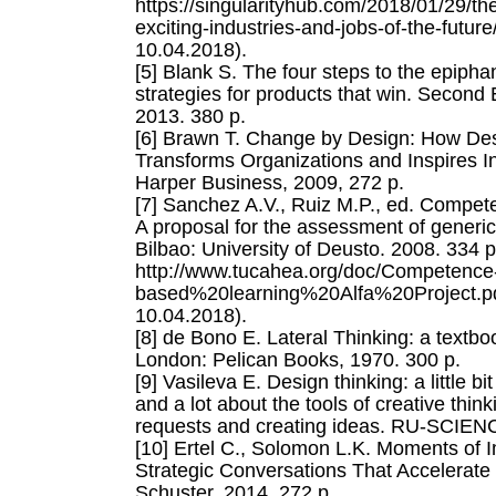
https://singularityhub.com/2018/01/29/th
exciting-industries-and-jobs-of-the-futur
10.04.2018).
[5] Blank S. The four steps to the epipha
strategies for products that win. Second
2013. 380 p.
[6] Brawn T. Change by Design: How Des
Transforms Organizations and Inspires I
Harper Business, 2009, 272 p.
[7] Sanchez A.V., Ruiz M.P., ed. Compet
A proposal for the assessment of generi
Bilbao: University of Deusto. 2008. 334 p.
http://www.tucahea.org/doc/Competence
based%20learning%20Alfa%20Project.pd
10.04.2018).
[8] de Bono E. Lateral Thinking: a textboo
London: Pelican Books, 1970. 300 p.
[9] Vasileva E. Design thinking: a little b
and a lot about the tools of creative think
requests and creating ideas. RU-SCIEN
[10] Ertel C., Solomon L.K. Moments of 
Strategic Conversations That Accelerat
Schuster, 2014. 272 p.