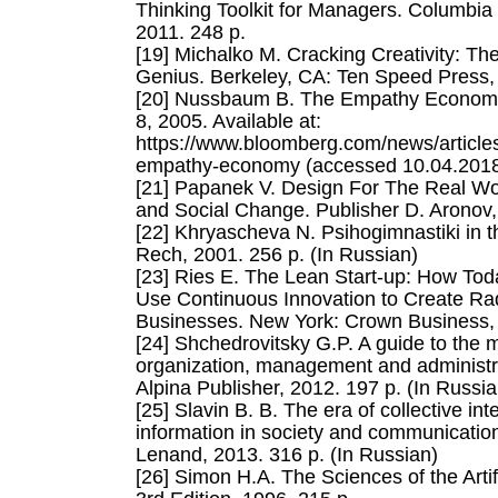
Thinking Toolkit for Managers. Columbia 
2011. 248 p.
[19] Michalko M. Cracking Creativity: Th
Genius. Berkeley, CA: Ten Speed Press,
[20] Nussbaum B. The Empathy Econom
8, 2005. Available at:
https://www.bloomberg.com/news/article
empathy-economy (accessed 10.04.2018
[21] Papanek V. Design For The Real W
and Social Change. Publisher D. Aronov,
[22] Khryascheva N. Psihogimnastiki in th
Rech, 2001. 256 p. (In Russian)
[23] Ries E. The Lean Start-up: How Tod
Use Continuous Innovation to Create Rad
Businesses. New York: Crown Business, 
[24] Shchedrovitsky G.P. A guide to the 
organization, management and administr
Alpina Publisher, 2012. 197 p. (In Russia
[25] Slavin B. B. The era of collective inte
information in society and communicatio
Lenand, 2013. 316 p. (In Russian)
[26] Simon H.A. The Sciences of the Artif