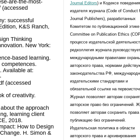
ese-are-the-most-
Journal Editors
) и Кодексе поведени
e/ (accessed
издателя журнала (Code of Conduct f
Journal Publishers), разработанных
ny: successful
 Edition, K&S Ranch,
Комитетом по публикационной этике 
Committee on Publication Ethics (CO
ign Thinking
процессе издательской деятельнос
nnovation. New York:
редколлегия журнала руководствуе
ence-based learning.
международными правилами охран
c competences.
авторского права, нормами действ
 Available at:
законодательства РФ, международ
-
издательскими стандартами и
f (accessed
обязательной ссылке на первоисточ
k of creativity.
Журнал позволяет авторам сохраня
авторское право без ограничений. 
it about the approach
позволяет авторам сохранить права
ing, learning client
CE, 2018.
публикацию без ограничений.
Impact: How to Design
Издательская политика в области
e Change. H. Simon &
авторского права и архивирования