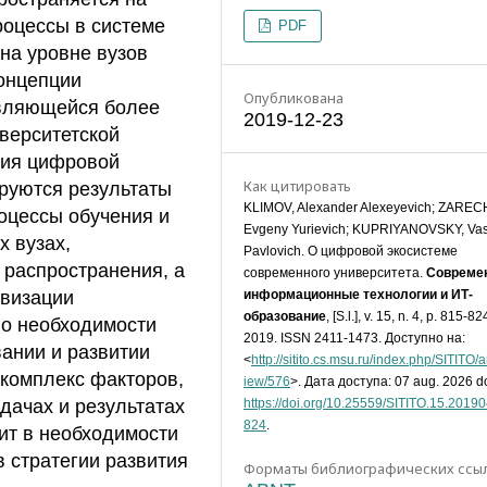
роцессы в системе
PDF
на уровне вузов
концепции
Опубликована
авляющейся более
2019-12-23
верситетской
ция цифровой
Как цитировать
руются результаты
KLIMOV, Alexander Alexeyevich; ZAREC
оцессы обучения и
Evgeny Yurievich; KUPRIYANOVSKY, Vas
х вузах,
Pavlovich. О цифровой экосистеме
 распространения, а
современного университета.
Совреме
овизации
информационные технологии и ИТ-
образование
, [S.l.], v. 15, n. 4, p. 815-82
 о необходимости
2019. ISSN 2411-1473. Доступно на:
ании и развитии
<
http://sitito.cs.msu.ru/index.php/SITITO/ar
 комплекс факторов,
iew/576
>. Дата доступа: 07 aug. 2026 do
дачах и результатах
https://doi.org/10.25559/SITITO.15.2019
824
.
ит в необходимости
 стратегии развития
Форматы библиографических ссы