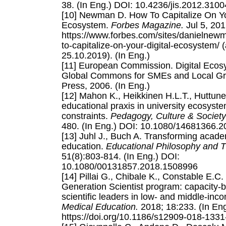
38. (In Eng.) DOI: 10.4236/jis.2012.3100
[10] Newman D. How To Capitalize On Yo
Ecosystem.
Forbes Magazine.
Jul 5, 201
https://www.forbes.com/sites/danielnew
to-capitalize-on-your-digital-ecosystem/
25.10.2019). (In Eng.)
[11] European Commission. Digital Eco
Global Commons for SMEs and Local Gr
Press, 2006. (In Eng.)
[12] Mahon K., Heikkinen H.L.T., Huttunen
educational praxis in university ecosyst
constraints.
Pedagogy, Culture & Society
480. (In Eng.) DOI: 10.1080/14681366.
[13] Juhl J., Buch A. Transforming acade
education.
Educational Philosophy and 
51(8):803-814. (In Eng.) DOI:
10.1080/00131857.2018.1508996
[14] Pillai G., Chibale K., Constable E.C.
Generation Scientist program: capacity-bu
scientific leaders in low- and middle-inc
Medical Education.
2018; 18:233. (In Eng
https://doi.org/10.1186/s12909-018-1331