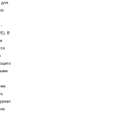
я для
or
-
PE). В
ти
тся
ы
ующего
ными
ник.
ть
Журнал
 на