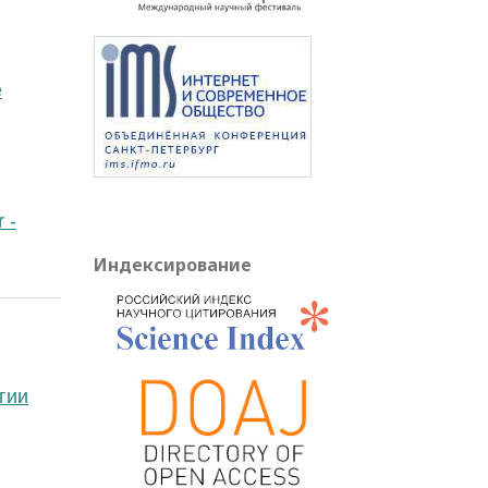
e
 -
Индексирование
гии