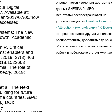
4
определяются «зеленым цветом» в 
ur Digital
данных SHERPA/RoMEO.
7. Available at:
Все статьи распространяются на
man/2017/07/05/how-
условиях лицензии
Creative Commo
 (accessed
«Attribution» («Атрибуция») 4.0 Все
systems: The New
которая позволяет другим использо
owth. Academic
распространять, дополнять эту рабо
обязательной ссылкой на оригинал
 R. Critical
ems: enablers and
работу и публикацию в этом журнал
.2019; 27(3):463-
2018.1522663
mia: The role of
Theory
. 2019;
 et al. The Next
ilding for future
ome countries.
BMC
.) DOI:
-y