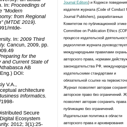
Journal Editors
) и Кодексе поведени
. In:
Proceedings of
издателя журнала (Code of Conduct f
ce "Modern
nomy: from Regional
Journal Publishers), разработанных
h" (MTDE 2019).
Комитетом по публикационной этике 
2991/mtde-
Committee on Publication Ethics (CO
процессе издательской деятельнос
rsity. In:
2009 Third
ty.
Cancun, 2009, pp.
редколлегия журнала руководствуе
009.49
международными правилами охран
Preparing for the
авторского права, нормами действ
y and Current State of
законодательства РФ, международ
Athabasca AB
 Eng.) DOI:
издательскими стандартами и
обязательной ссылке на первоисточ
iy V.A.,
Журнал позволяет авторам сохраня
eptual architecture
авторское право без ограничений. 
Business Informatics.
3/1998-
позволяет авторам сохранить права
публикацию без ограничений.
Distributed Secure
Издательская политика в области
Digital Ecosystem
авторского права и архивирования
rity.
2012; 3(1):25-