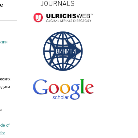
ое
нзии
ческих
одики
и
de of
for