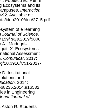
 M., Popescu E., Rehm
g Ecosystems and its
 Campuses.
Interaction
-92. Available at:
ents/idea2010/doc/27_5.pdf
osystem of e-learning
n Journal of Science.
17159/ sajs.2019/5808
 A., Madrigal-
guit, X. Ecosystems
rnational Assessment
n.
Comunicar.
2017;
.org/10.3916/C51-2017-
D. Institutional
volutions and
ucation.
2014;
1568235.2014.916532
ies in Engineering
ional Journal of
, Aston R. Students’