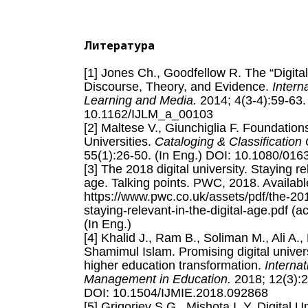
Литература
[1] Jones Ch., Goodfellow R. The “Digital
Discourse, Theory, and Evidence.
Intern
Learning and Media.
2014; 4(3-4):59-63. 
10.1162/IJLM_a_00103
[2] Maltese V., Giunchiglia F. Foundations
Universities.
Cataloging & Classification 
55(1):26-50. (In Eng.) DOI: 10.1080/01
[3] The 2018 digital university. Staying rel
age. Talking points. PWC, 2018. Availabl
https://www.pwc.co.uk/assets/pdf/the-2018
staying-relevant-in-the-digital-age.pdf (
(In Eng.)
[4] Khalid J., Ram B., Soliman M., Ali A.
Shamimul Islam. Promising digital univers
higher education transformation.
Internat
Management in Education.
2018; 12(3):2
DOI: 10.1504/IJMIE.2018.092868
[5] Grigoriev S.G., Mishota I. Y. Digital U