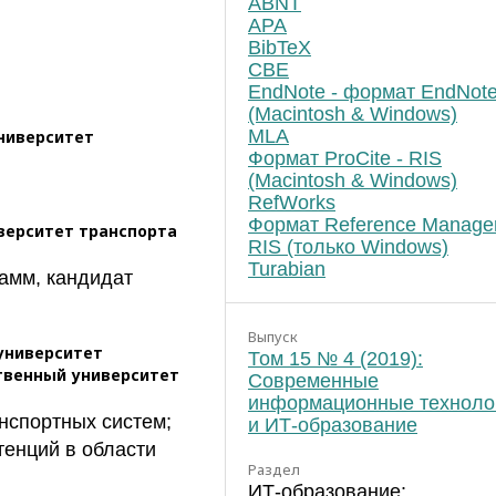
ABNT
APA
BibTeX
CBE
EndNote - формат EndNot
(Macintosh & Windows)
MLA
ниверситет
Формат ProCite - RIS
(Macintosh & Windows)
RefWorks
Формат Reference Manager
верситет транспорта
RIS (только Windows)
Turabian
рамм, кандидат
Выпуск
университет
Том 15 № 4 (2019):
твенный университет
Современные
информационные техноло
нспортных систем;
и ИТ-образование
тенций в области
Раздел
ИТ-образование: