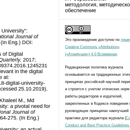
методология, методическ
обеспечение
 University”:
ational Journal of
Это произведение доступно по
лице
(In Eng.) DOI:
Creative Commons «Attribution»
 of Digital
(«Атрибуция») 4.0 Всемирная
.
Quarterly.
2017;
639374.2016.1245231
Редакционная политика журнала
evant in the digital
основывается на традиционных эти
e at:
принципах российской научной пери
-digital-university-
accessed 25.10.2019).
и строится с учетом этических норм
работы редакторов и издателей,
, Khaleel M., Md
закрепленных в Кодексе поведения 
ity: a pivotal need for
руководящих принципах наилучшей
ional Journal of
64-275. (In Eng.)
практики для редактора журнала (
Co
Conduct and Best Practice Guidelines 
niversity: an actual