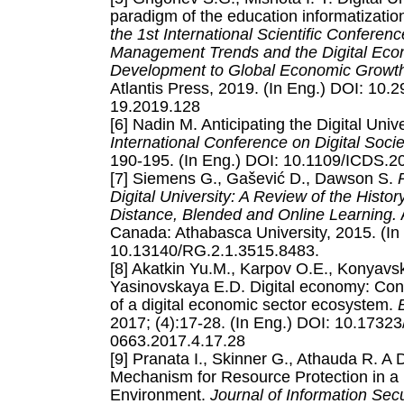
paradigm of the education informatization
the 1st International Scientific Conferen
Management Trends and the Digital Eco
Development to Global Economic Growt
Atlantis Press, 2019. (In Eng.) DOI: 10.
19.2019.128
[6] Nadin M. Anticipating the Digital Unive
International Conference on Digital Socie
190-195. (In Eng.) DOI: 10.1109/ICDS.2
[7] Siemens G., Gašević D., Dawson S.
Digital University: A Review of the Histor
Distance, Blended and Online Learning.
Canada: Athabasca University, 2015. (In
10.13140/RG.2.1.3515.8483.
[8] Akatkin Yu.M., Karpov O.E., Konyavsk
Yasinovskaya E.D. Digital economy: Conc
of a digital economic sector ecosystem.
2017; (4):17-28. (In Eng.) DOI: 10.1732
0663.2017.4.17.28
[9] Pranata I., Skinner G., Athauda R. A 
Mechanism for Resource Protection in a 
Environment.
Journal of Information Secu