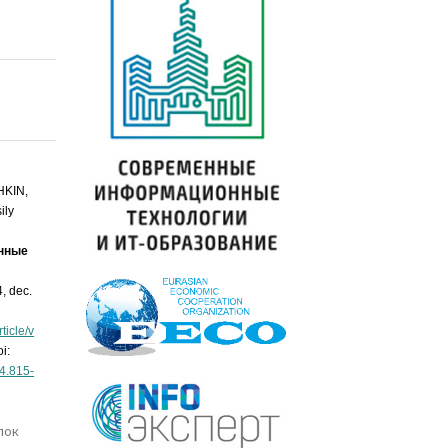
HKIN,
ily
нные
4, dec.
ticle/v
i:
04.815-
лок