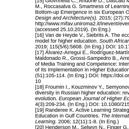
[15] Giovnnella C., Andone D., Dascalu
M., Roccasalva G. Smartness of Learnin
Bottom-up Emergence in six European
Design and Architecture(s).
2015; (27):79
http://www.mifav.uniroma2.it/inevent/ev
(accessed 25.10.2019). (In Eng.)
[16] Van de Heyde V., Siebrits A. The ec
model for higher education.
South Africa
2019; 115(5/6):5808. (In Eng.) DOI: 10.
[17] Álvarez-Arregui E., Rodríguez-Martín
Maldonado R., Grossi-Sampedro B., Arre
of Media Training and Competence: Inte
of Its Implementation in Higher Educatio
(51):105-114. (In Eng.) DOI: https://doi
10
[18] Froumin I., Kouzminov Y., Semyonov 
diversity in Russian higher education: re
evolution.
European Journal of Higher Ed
4(3):209-234. (In Eng.) DOI: 10.1080/2
[19] Randeree K. Active Learning Strateg
Education in Gulf Countries.
The Internat
Learning.
2006; 12(11):1-8. (In Eng.)
[20] Henderson M., Selwyn N., Finger G.