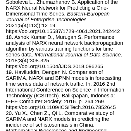
Soboleva L., Zhumazhanov B. Application of the
NARX Neural Network for Predicting a One-
Dimensional Time Series.
Eastern-European
Journal of Enterprise Technologies
.
2021;5(4(113)):12-19.
https://doi.org/10.15587/1729-4061.2021.242442
18. Ashok Kumar D., Murugan S. Performance
analysis of NARX neural network backpropagation
algorithm by various training functions for time
series data.
International Journal of Data Science
.
2018;3(4):308-325.
https://doi.org/10.1504/IJDS.2018.096265
19. Haviluddin, Dengen N. Comparison of
SARIMA, NARX and BPNN models in forecasting
time series data of network traffic. In: 2016 2nd
International Conference on Science in Information
Technology (ICSITech). Balikpapan, Indonesia:
IEEE Computer Society; 2016. p. 264-269.
https://doi.org/10.1109/ICSITech.2016.7852645
20. Yu X., Chen Z., Qi L. Comparative study of
SARIMA and NARX models in predicting the
incidence of schistosomiasis in China.
Mathematical Biosciences and Engineering
.