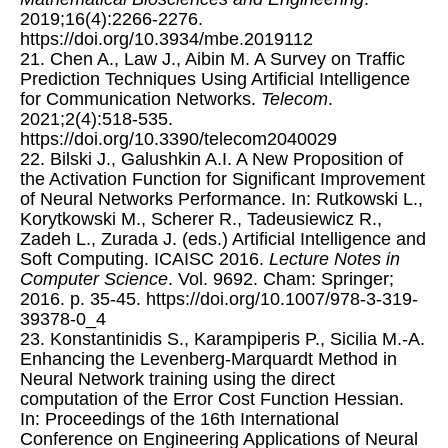
2019;16(4):2266-2276.
https://doi.org/10.3934/mbe.2019112
21. Chen A., Law J., Aibin M. A Survey on Traffic
Prediction Techniques Using Artificial Intelligence
for Communication Networks.
Telecom
.
2021;2(4):518-535.
https://doi.org/10.3390/telecom2040029
22. Bilski J., Galushkin A.I. A New Proposition of
the Activation Function for Significant Improvement
of Neural Networks Performance. In: Rutkowski L.,
Korytkowski M., Scherer R., Tadeusiewicz R.,
Zadeh L., Zurada J. (eds.) Artificial Intelligence and
Soft Computing. ICAISC 2016.
Lecture Notes in
Computer Science
. Vol. 9692. Cham: Springer;
2016. p. 35-45. https://doi.org/10.1007/978-3-319-
39378-0_4
23. Konstantinidis S., Karampiperis P., Sicilia M.-A.
Enhancing the Levenberg-Marquardt Method in
Neural Network training using the direct
computation of the Error Cost Function Hessian.
In: Proceedings of the 16th International
Conference on Engineering Applications of Neural