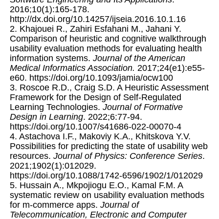
2016;10(1):165-178.
http://dx.doi.org/10.14257/ijseia.2016.10.1.16
2. Khajouei R., Zahiri Esfahani M., Jahani Y.
Comparison of heuristic and cognitive walkthrough
usability evaluation methods for evaluating health
information systems.
Journal of the American
Medical Informatics Association.
2017;24(e1):e55-
e60. https://doi.org/10.1093/jamia/ocw100
3. Roscoe R.D., Craig S.D. A Heuristic Assessment
Framework for the Design of Self-Regulated
Learning Technologies.
Journal of Formative
Design in Learning
. 2022;6:77-94.
https://doi.org/10.1007/s41686-022-00070-4
4. Astachova I.F., Makoviy K.A., Khitskova Y.V.
Possibilities for predicting the state of usability web
resources.
Journal of Physics: Conference Series
.
2021;1902(1):012029.
https://doi.org/10.1088/1742-6596/1902/1/012029
5. Hussain A., Mkpojiogu E.O., Kamal F.M. A
systematic review on usability evaluation methods
for m-commerce apps.
Journal of
Telecommunication, Electronic and Computer