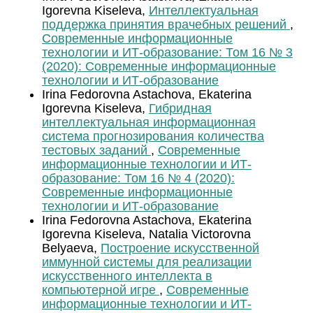
Igorevna Kiseleva,
Интеллектуальная
поддержка принятия врачебных решений
,
Современные информационные
технологии и ИТ-образование: Том 16 № 3
(2020): Современные информационные
технологии и ИТ-образование
Irina Fedorovna Astachova, Ekaterina
Igorevna Kiseleva,
Гибридная
интеллектуальная информационная
система прогнозирования количества
тестовых заданий
,
Современные
информационные технологии и ИТ-
образование: Том 16 № 4 (2020):
Современные информационные
технологии и ИТ-образование
Irina Fedorovna Astachova, Ekaterina
Igorevna Kiseleva, Natalia Victorovna
Belyaeva,
Построение искусственной
иммунной системы для реализации
искусственного интеллекта в
компьютерной игре
,
Современные
информационные технологии и ИТ-