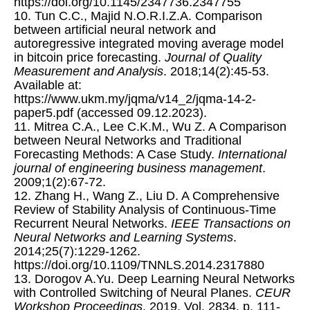
https://doi.org/10.1145/2347736.2347755
10. Tun C.C., Majid N.O.R.I.Z.A. Comparison
between artificial neural network and
autoregressive integrated moving average model
in bitcoin price forecasting.
Journal of Quality
Measurement and Analysis
. 2018;14(2):45-53.
Available at:
https://www.ukm.my/jqma/v14_2/jqma-14-2-
paper5.pdf (accessed 09.12.2023).
11. Mitrea C.A., Lee C.K.M., Wu Z. A Comparison
between Neural Networks and Traditional
Forecasting Methods: A Case Study.
International
journal of engineering business management
.
2009;1(2):67-72.
12. Zhang H., Wang Z., Liu D. A Comprehensive
Review of Stability Analysis of Continuous-Time
Recurrent Neural Networks.
IEEE Transactions on
Neural Networks and Learning Systems
.
2014;25(7):1229-1262.
https://doi.org/10.1109/TNNLS.2014.2317880
13. Dorogov A.Yu. Deep Learning Neural Networks
with Controlled Switching of Neural Planes.
CEUR
Workshop Proceedings
. 2019. Vol. 2834. p. 111-