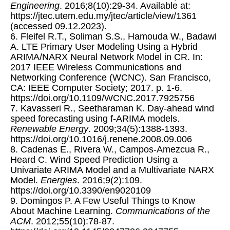
Engineering
. 2016;8(10):29-34. Available at:
https://jtec.utem.edu.my/jtec/article/view/1361
(accessed 09.12.2023).
6. Fleifel R.T., Soliman S.S., Hamouda W., Badawi
A. LTE Primary User Modeling Using a Hybrid
ARIMA/NARX Neural Network Model in CR. In:
2017 IEEE Wireless Communications and
Networking Conference (WCNC). San Francisco,
CA: IEEE Computer Society; 2017. p. 1-6.
https://doi.org/10.1109/WCNC.2017.7925756
7. Kavasseri R., Seetharaman K. Day-ahead wind
speed forecasting using f-ARIMA models.
Renewable Energy
. 2009;34(5):1388-1393.
https://doi.org/10.1016/j.renene.2008.09.006
8. Cadenas E., Rivera W., Campos-Amezcua R.,
Heard C. Wind Speed Prediction Using a
Univariate ARIMA Model and a Multivariate NARX
Model.
Energies
. 2016;9(2):109.
https://doi.org/10.3390/en9020109
9. Domingos P. A Few Useful Things to Know
About Machine Learning.
Communications of the
ACM
. 2012;55(10):78-87.