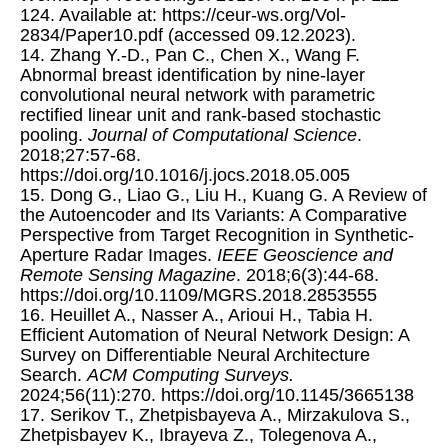
124. Available at: https://ceur-ws.org/Vol-
2834/Paper10.pdf (accessed 09.12.2023).
14. Zhang Y.-D., Pan C., Chen X., Wang F.
Abnormal breast identification by nine-layer
convolutional neural network with parametric
rectified linear unit and rank-based stochastic
pooling.
Journal of Computational Science
.
2018;27:57-68.
https://doi.org/10.1016/j.jocs.2018.05.005
15. Dong G., Liao G., Liu H., Kuang G. A Review of
the Autoencoder and Its Variants: A Comparative
Perspective from Target Recognition in Synthetic-
Aperture Radar Images.
IEEE Geoscience and
Remote Sensing Magazine
. 2018;6(3):44-68.
https://doi.org/10.1109/MGRS.2018.2853555
16. Heuillet A., Nasser A., Arioui H., Tabia H.
Efficient Automation of Neural Network Design: A
Survey on Differentiable Neural Architecture
Search.
ACM Computing Surveys.
2024;56(11):270. https://doi.org/10.1145/3665138
17. Serikov T., Zhetpisbayeva A., Mirzakulova S.,
Zhetpisbayev K., Ibrayeva Z., Tolegenova A.,