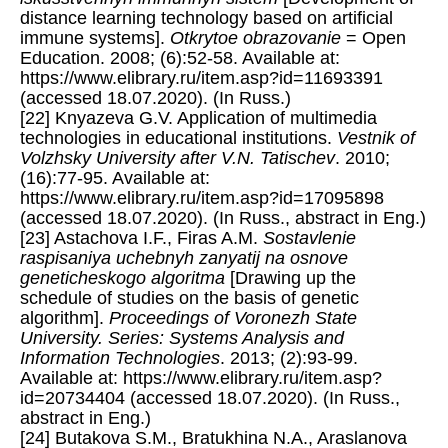
distance learning technology based on artificial
immune systems].
Otkrytoe obrazovanie
= Open
Education. 2008; (6):52-58. Available at:
https://www.elibrary.ru/item.asp?id=11693391
(accessed 18.07.2020). (In Russ.)
[22] Knyazeva G.V. Application of multimedia
technologies in educational institutions.
Vestnik of
Volzhsky University after V.N. Tatischev
. 2010;
(16):77-95. Available at:
https://www.elibrary.ru/item.asp?id=17095898
(accessed 18.07.2020). (In Russ., abstract in Eng.)
[23] Astachova I.F., Firas A.M.
Sostavlenie
raspisaniya uchebnyh zanyatij na osnove
geneticheskogo algoritma
[Drawing up the
schedule of studies on the basis of genetic
algorithm].
Proceedings of Voronezh State
University. Series: Systems Analysis and
Information Technologies
. 2013; (2):93-99.
Available at: https://www.elibrary.ru/item.asp?
id=20734404 (accessed 18.07.2020). (In Russ.,
abstract in Eng.)
[24] Butakova S.M., Bratukhina N.A., Araslanova