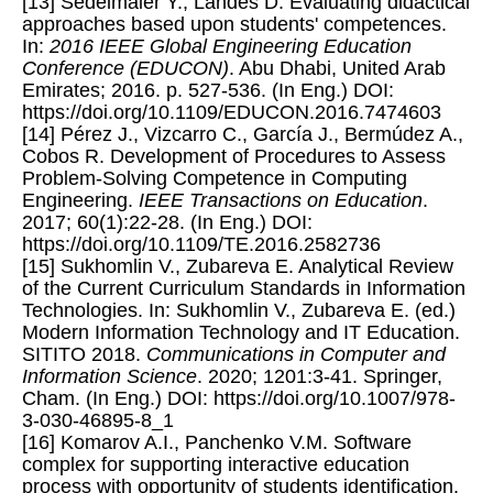
[13] Sedelmaier Y., Landes D. Evaluating didactical
approaches based upon students' competences.
In:
2016 IEEE Global Engineering Education
Conference (EDUCON)
. Abu Dhabi, United Arab
Emirates; 2016. p. 527-536. (In Eng.) DOI:
https://doi.org/10.1109/EDUCON.2016.7474603
[14] Pérez J., Vizcarro C., García J., Bermúdez A.,
Cobos R. Development of Procedures to Assess
Problem-Solving Competence in Computing
Engineering.
IEEE Transactions on Education
.
2017; 60(1):22-28. (In Eng.) DOI:
https://doi.org/10.1109/TE.2016.2582736
[15] Sukhomlin V., Zubareva E. Analytical Review
of the Current Curriculum Standards in Information
Technologies. In: Sukhomlin V., Zubareva E. (ed.)
Modern Information Technology and IT Education.
SITITO 2018.
Communications in Computer and
Information Science
. 2020; 1201:3-41. Springer,
Cham. (In Eng.) DOI: https://doi.org/10.1007/978-
3-030-46895-8_1
[16] Komarov A.I., Panchenko V.M. Software
complex for supporting interactive education
process with opportunity of students identification.