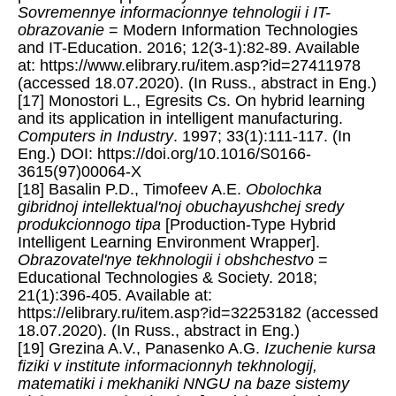
Sovremennye informacionnye tehnologii i IT-
obrazovanie
= Modern Information Technologies
and IT-Education. 2016; 12(3-1):82-89. Available
at: https://www.elibrary.ru/item.asp?id=27411978
(accessed 18.07.2020). (In Russ., abstract in Eng.)
[17] Monostori L., Egresits Cs. On hybrid learning
and its application in intelligent manufacturing.
Computers in Industry
. 1997; 33(1):111-117. (In
Eng.) DOI: https://doi.org/10.1016/S0166-
3615(97)00064-X
[18] Basalin P.D., Timofeev A.E.
Obolochka
gibridnoj intellektual'noj obuchayushchej sredy
produkcionnogo tipa
[Production-Type Hybrid
Intelligent Learning Environment Wrapper].
Obrazovatel'nye tekhnologii i obshchestvo
=
Educational Technologies & Society. 2018;
21(1):396-405. Available at:
https://elibrary.ru/item.asp?id=32253182 (accessed
18.07.2020). (In Russ., abstract in Eng.)
[19] Grezina A.V., Panasenko A.G.
Izuchenie kursa
fiziki v institute informacionnyh tekhnologij,
matematiki i mekhaniki NNGU na baze sistemy