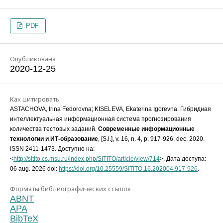
PDF
Опубликована
2020-12-25
Как цитировать
ASTACHOVA, Irina Fedorovna; KISELEVA, Ekaterina Igorevna. Гибридная
интеллектуальная информационная система прогнозирования
количества тестовых заданий.
Современные информационные
технологии и ИТ-образование
, [S.l.], v. 16, n. 4, p. 917-926, dec. 2020.
ISSN 2411-1473. Доступно на:
<
http://sitito.cs.msu.ru/index.php/SITITO/article/view/714
>. Дата доступа:
06 aug. 2026 doi:
https://doi.org/10.25559/SITITO.16.202004.917-926
.
Форматы библиографических ссылок
ABNT
APA
BibTeX