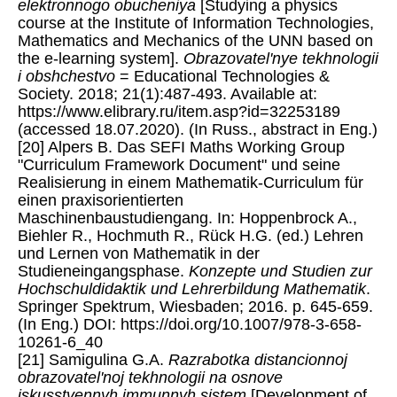
elektronnogo obucheniya
[Studying a physics
course at the Institute of Information Technologies,
Mathematics and Mechanics of the UNN based on
the e-learning system].
Obrazovatel'nye tekhnologii
i obshchestvo
= Educational Technologies &
Society. 2018; 21(1):487-493. Available at:
https://www.elibrary.ru/item.asp?id=32253189
(accessed 18.07.2020). (In Russ., abstract in Eng.)
[20] Alpers B. Das SEFI Maths Working Group
"Curriculum Framework Document" und seine
Realisierung in einem Mathematik-Curriculum für
einen praxisorientierten
Maschinenbaustudiengang. In: Hoppenbrock A.,
Biehler R., Hochmuth R., Rück H.G. (ed.) Lehren
und Lernen von Mathematik in der
Studieneingangsphase.
Konzepte und Studien zur
Hochschuldidaktik und Lehrerbildung Mathematik
.
Springer Spektrum, Wiesbaden; 2016. p. 645-659.
(In Eng.) DOI: https://doi.org/10.1007/978-3-658-
10261-6_40
[21] Samigulina G.A.
Razrabotka distancionnoj
obrazovatel'noj tekhnologii na osnove
iskusstvennyh immunnyh sistem
[Development of