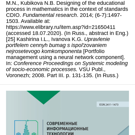
M.N., Kubikova N.B. Designing of the educational
process in mathematics in the context of standards
CDIO.
Fundamental research
. 2014; (6-7):1497-
1503. Available at:
https://www.elibrary.ru/item.asp?id=21650411
(accessed 18.07.2020). (In Russ., abstract in Eng.)
[25] Kashirina I.L., Ivanova K.G.
Upravlenie
portfelem cennyh bumag s ispol'zovaniem
nejrosetevogo komkomponenta
[Portfolio
management using a neural network component].
In:
Conference Proceedings on Systemic modeling
of socio-economic processes.
VSU Publ.,
Voronezh; 2008. Part III. p. 131-135. (In Russ.)