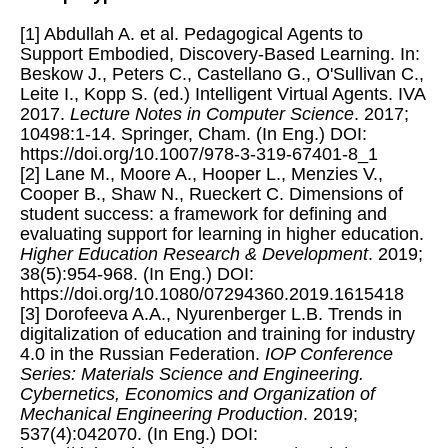
[1] Abdullah A. et al. Pedagogical Agents to
Support Embodied, Discovery-Based Learning. In:
Beskow J., Peters C., Castellano G., O'Sullivan C.,
Leite I., Kopp S. (ed.) Intelligent Virtual Agents. IVA
2017.
Lecture Notes in Computer Science
. 2017;
10498:1-14. Springer, Cham. (In Eng.) DOI:
https://doi.org/10.1007/978-3-319-67401-8_1
[2] Lane M., Moore A., Hooper L., Menzies V.,
Cooper B., Shaw N., Rueckert C. Dimensions of
student success: a framework for defining and
evaluating support for learning in higher education.
Higher Education Research & Development
. 2019;
38(5):954-968. (In Eng.) DOI:
https://doi.org/10.1080/07294360.2019.1615418
[3] Dorofeeva A.A., Nyurenberger L.B. Trends in
digitalization of education and training for industry
4.0 in the Russian Federation.
IOP Conference
Series: Materials Science and Engineering.
Cybernetics, Economics and Organization of
Mechanical Engineering Production
. 2019;
537(4):042070. (In Eng.) DOI: