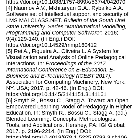
https://doi.org/10.1088/1757-899X/537/4/042070
[4] Naumov A.V., Mkhitaryan G.A., Rybalko A.A.
Software set of intellectual support and security of
LMS MAI CLASS.NET.
Bulletin of the South Ural
State University. Series "Mathematical Modelling,
Programming and Computer Software".
2016;
9(4):129-140. (In Eng.) DOI:
https://doi.org/10.14529/mmp160412
[5] Rei A., Figueira A., Oliveira L. A System for
Visualization and Analysis of Online Pedagogical
Interactions. In:
Proceedings of the 2017
International Conference on E-Education, E-
Business and E-Technology (ICEBT 2017).
Association for Computing Machinery, New York,
NY, USA; 2017. p. 42-46. (In Eng.) DOI:
https://doi.org/10.1145/3141151.3141161
[6] Smyth R., Bossu C., Stagg A. Toward an Open
Empowered Learning Model of Pedagogy in Higher
Education. In: Smyth R., Bossu C., Stagg A. (ed.)
Blended Learning: Concepts, Methodologies,
Tools, and Applications. Hershey, PA: IGI Global;
2017. p. 2196-2214. (In Eng.) DOI:
https://doi.org/10.4018/978-1-5225-0783-3.ch106