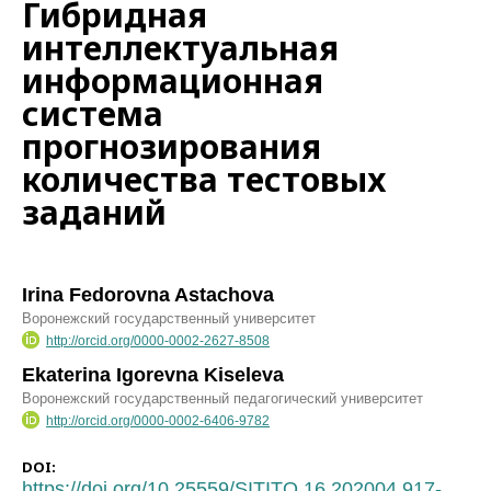
Гибридная
интеллектуальная
информационная
система
прогнозирования
количества тестовых
заданий
Irina Fedorovna Astachova
Воронежский государственный университет
http://orcid.org/0000-0002-2627-8508
Ekaterina Igorevna Kiseleva
Воронежский государственный педагогический университет
http://orcid.org/0000-0002-6406-9782
DOI:
https://doi.org/10.25559/SITITO.16.202004.917-