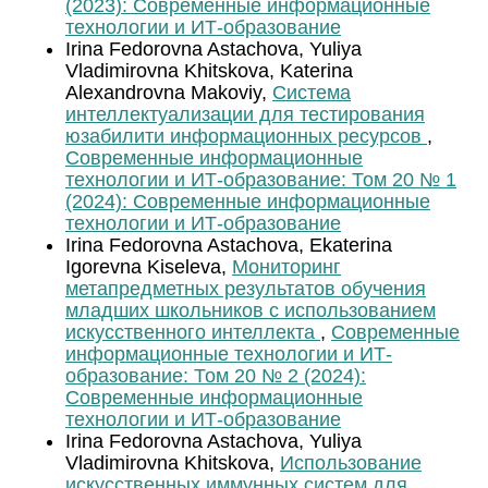
(2023): Современные информационные
технологии и ИТ-образование
Irina Fedorovna Astachova, Yuliya
Vladimirovna Khitskova, Katerina
Alexandrovna Makoviy,
Система
интеллектуализации для тестирования
юзабилити информационных ресурсов
,
Современные информационные
технологии и ИТ-образование: Том 20 № 1
(2024): Современные информационные
технологии и ИТ-образование
Irina Fedorovna Astachova, Ekaterina
Igorevna Kiseleva,
Мониторинг
метапредметных результатов обучения
младших школьников с использованием
искусственного интеллекта
,
Современные
информационные технологии и ИТ-
образование: Том 20 № 2 (2024):
Современные информационные
технологии и ИТ-образование
Irina Fedorovna Astachova, Yuliya
Vladimirovna Khitskova,
Использование
искусственных иммунных систем для