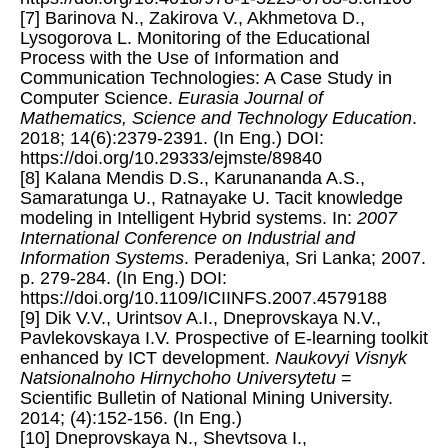
[7] Barinova N., Zakirova V., Akhmetova D.,
Lysogorova L. Monitoring of the Educational
Process with the Use of Information and
Communication Technologies: A Case Study in
Computer Science.
Eurasia Journal of
Mathematics, Science and Technology Education
.
2018; 14(6):2379-2391. (In Eng.) DOI:
https://doi.org/10.29333/ejmste/89840
[8] Kalana Mendis D.S., Karunananda A.S.,
Samaratunga U., Ratnayake U. Tacit knowledge
modeling in Intelligent Hybrid systems. In:
2007
International Conference on Industrial and
Information Systems
. Peradeniya, Sri Lanka; 2007.
p. 279-284. (In Eng.) DOI:
https://doi.org/10.1109/ICIINFS.2007.4579188
[9] Dik V.V., Urintsov A.I., Dneprovskaya N.V.,
Pavlekovskaya I.V. Prospective of E-learning toolkit
enhanced by ICT development.
Naukovyi Visnyk
Natsionalnoho Hirnychoho Universytetu
=
Scientific Bulletin of National Mining University.
2014; (4):152-156. (In Eng.)
[10] Dneprovskaya N., Shevtsova I.,