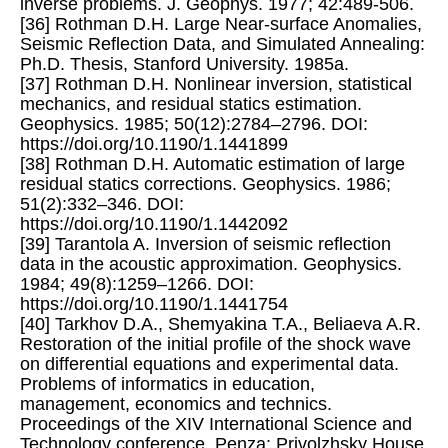
inverse problems. J. Geophys. 1977; 42:489-506.
[36] Rothman D.H. Large Near-surface Anomalies,
Seismic Reflection Data, and Simulated Annealing:
Ph.D. Thesis, Stanford University. 1985a.
[37] Rothman D.H. Nonlinear inversion, statistical
mechanics, and residual statics estimation.
Geophysics. 1985; 50(12):2784–2796. DOI:
https://doi.org/10.1190/1.1441899
[38] Rothman D.H. Automatic estimation of large
residual statics corrections. Geophysics. 1986;
51(2):332–346. DOI:
https://doi.org/10.1190/1.1442092
[39] Tarantola A. Inversion of seismic reflection
data in the acoustic approximation. Geophysics.
1984; 49(8):1259–1266. DOI:
https://doi.org/10.1190/1.1441754
[40] Tarkhov D.A., Shemyakina T.A., Beliaeva A.R.
Restoration of the initial proﬁle of the shock wave
on differential equations and experimental data.
Problems of informatics in education,
management, economics and technics.
Proceedings of the XIV International Science and
Technology conference. Penza: Privolzhsky House