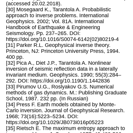
(accessed 20.02.2018).
[30] Mosegaard K., Tarantola A. Probabilistic
approach to inverse problems. International
Geophysics. 2002; Vol. 81A. International
Handbook of Earthquake & Engineering
Seismology. Pp. 237–265. DOI:
https://doi.org/10.1016/S0074-6142(02)80219-4
[31] Parker R.L. Geophysical inverse theory.
Princeton, NJ: Princeton University Press, 1994.
400 pp.
[32] Pica A., Diet J.P., Tarantola A. Nonlinear
inversion of seismic reflection data in a laterally
invariant medium. Geophysics. 1990; 55(3):284–
292. DOI: https://doi.org/10.1190/1.1442836
[33] Pirumov U.G., Roslyakov G.S. Numerical
methods of gas dynamics. M.: Publishing Graduate
School, 1987. 232 pp. (In Russian)
[34] Press F. Earth models obtained by Monte-
Carlo inversion. Journal of Geophysical Research.
1968; 73(16):5223–5234. DOI:
https://doi.org/10.1029/JB073i016p05223
[35] Rietsch E. The maximum entropy approach to