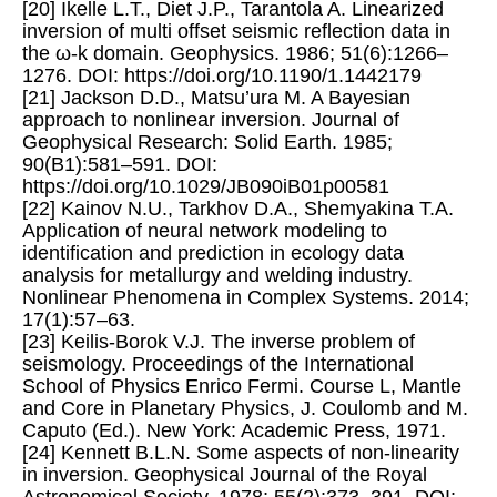
[20] Ikelle L.T., Diet J.P., Tarantola A. Linearized
inversion of multi offset seismic reflection data in
the ω-k domain. Geophysics. 1986; 51(6):1266–
1276. DOI: https://doi.org/10.1190/1.1442179
[21] Jackson D.D., Matsu’ura M. A Bayesian
approach to nonlinear inversion. Journal of
Geophysical Research: Solid Earth. 1985;
90(B1):581–591. DOI:
https://doi.org/10.1029/JB090iB01p00581
[22] Kainov N.U., Tarkhov D.A., Shemyakina T.A.
Application of neural network modeling to
identiﬁcation and prediction in ecology data
analysis for metallurgy and welding industry.
Nonlinear Phenomena in Complex Systems. 2014;
17(1):57–63.
[23] Keilis-Borok V.J. The inverse problem of
seismology. Proceedings of the International
School of Physics Enrico Fermi. Course L, Mantle
and Core in Planetary Physics, J. Coulomb and M.
Caputo (Ed.). New York: Academic Press, 1971.
[24] Kennett B.L.N. Some aspects of non-linearity
in inversion. Geophysical Journal of the Royal
Astronomical Society. 1978; 55(2):373–391. DOI: