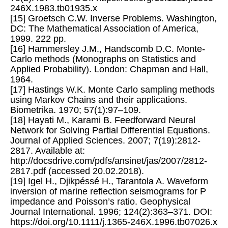
246X.1983.tb01935.x
[15] Groetsch C.W. Inverse Problems. Washington,
DC: The Mathematical Association of America,
1999. 222 pp.
[16] Hammersley J.M., Handscomb D.C. Monte-
Carlo methods (Monographs on Statistics and
Applied Probability). London: Chapman and Hall,
1964.
[17] Hastings W.K. Monte Carlo sampling methods
using Markov Chains and their applications.
Biometrika. 1970; 57(1):97–109.
[18] Hayati M., Karami B. Feedforward Neural
Network for Solving Partial Differential Equations.
Journal of Applied Sciences. 2007; 7(19):2812-
2817. Available at:
http://docsdrive.com/pdfs/ansinet/jas/2007/2812-
2817.pdf (accessed 20.02.2018).
[19] Igel H., Djikpéssé H., Tarantola A. Waveform
inversion of marine reflection seismograms for P
impedance and Poisson’s ratio. Geophysical
Journal International. 1996; 124(2):363–371. DOI:
https://doi.org/10.1111/j.1365-246X.1996.tb07026.x