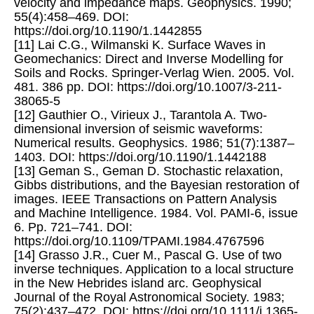
velocity and impedance maps. Geophysics. 1990;
55(4):458–469. DOI:
https://doi.org/10.1190/1.1442855
[11] Lai C.G., Wilmanski K. Surface Waves in
Geomechanics: Direct and Inverse Modelling for
Soils and Rocks. Springer-Verlag Wien. 2005. Vol.
481. 386 pp. DOI: https://doi.org/10.1007/3-211-
38065-5
[12] Gauthier O., Virieux J., Tarantola A. Two-
dimensional inversion of seismic waveforms:
Numerical results. Geophysics. 1986; 51(7):1387–
1403. DOI: https://doi.org/10.1190/1.1442188
[13] Geman S., Geman D. Stochastic relaxation,
Gibbs distributions, and the Bayesian restoration of
images. IEEE Transactions on Pattern Analysis
and Machine Intelligence. 1984. Vol. PAMI-6, issue
6. Pp. 721–741. DOI:
https://doi.org/10.1109/TPAMI.1984.4767596
[14] Grasso J.R., Cuer M., Pascal G. Use of two
inverse techniques. Application to a local structure
in the New Hebrides island arc. Geophysical
Journal of the Royal Astronomical Society. 1983;
75(2):437–472. DOI: https://doi.org/10.1111/j.1365-