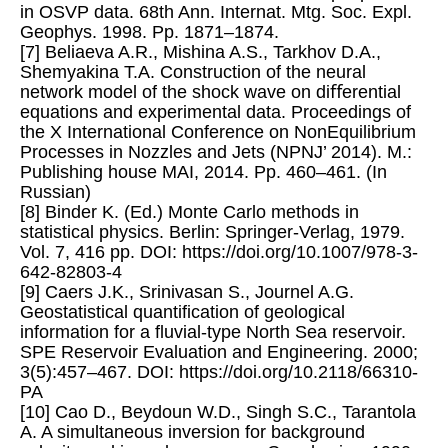
in OSVP data. 68th Ann. Internat. Mtg. Soc. Expl.
Geophys. 1998. Pp. 1871–1874.
[7] Beliaeva A.R., Mishina A.S., Tarkhov D.A.,
Shemyakina T.A. Construction of the neural
network model of the shock wave on diﬀerential
equations and experimental data. Proceedings of
the X International Conference on NonEquilibrium
Processes in Nozzles and Jets (NPNJ’ 2014). M.:
Publishing house MAI, 2014. Pp. 460–461. (In
Russian)
[8] Binder K. (Ed.) Monte Carlo methods in
statistical physics. Berlin: Springer-Verlag, 1979.
Vol. 7, 416 pp. DOI: https://doi.org/10.1007/978-3-
642-82803-4
[9] Caers J.K., Srinivasan S., Journel A.G.
Geostatistical quantification of geological
information for a fluvial-type North Sea reservoir.
SPE Reservoir Evaluation and Engineering. 2000;
3(5):457–467. DOI: https://doi.org/10.2118/66310-
PA
[10] Cao D., Beydoun W.D., Singh S.C., Tarantola
A. A simultaneous inversion for background