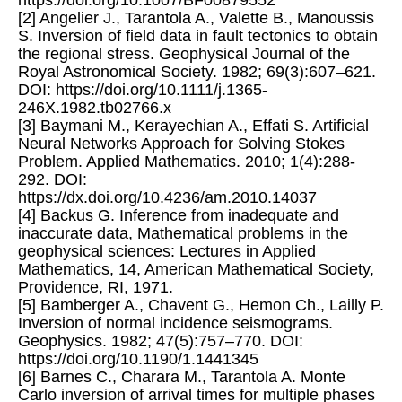
[2] Angelier J., Tarantola A., Valette B., Manoussis
S. Inversion of field data in fault tectonics to obtain
the regional stress. Geophysical Journal of the
Royal Astronomical Society. 1982; 69(3):607–621.
DOI: https://doi.org/10.1111/j.1365-
246X.1982.tb02766.x
[3] Baymani M., Kerayechian A., Effati S. Artificial
Neural Networks Approach for Solving Stokes
Problem. Applied Mathematics. 2010; 1(4):288-
292. DOI:
https://dx.doi.org/10.4236/am.2010.14037
[4] Backus G. Inference from inadequate and
inaccurate data, Mathematical problems in the
geophysical sciences: Lectures in Applied
Mathematics, 14, American Mathematical Society,
Providence, RI, 1971.
[5] Bamberger A., Chavent G., Hemon Ch., Lailly P.
Inversion of normal incidence seismograms.
Geophysics. 1982; 47(5):757–770. DOI:
https://doi.org/10.1190/1.1441345
[6] Barnes C., Charara M., Tarantola A. Monte
Carlo inversion of arrival times for multiple phases