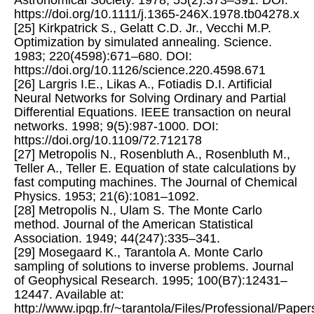
https://doi.org/10.1111/j.1365-246X.1978.tb04278.x
[25] Kirkpatrick S., Gelatt C.D. Jr., Vecchi M.P.
Optimization by simulated annealing. Science.
1983; 220(4598):671–680. DOI:
https://doi.org/10.1126/science.220.4598.671
[26] Largris I.E., Likas A., Fotiadis D.I. Artificial
Neural Networks for Solving Ordinary and Partial
Differential Equations. IEEE transaction on neural
networks. 1998; 9(5):987-1000. DOI:
https://doi.org/10.1109/72.712178
[27] Metropolis N., Rosenbluth A., Rosenbluth M.,
Teller A., Teller E. Equation of state calculations by
fast computing machines. The Journal of Chemical
Physics. 1953; 21(6):1081–1092.
[28] Metropolis N., Ulam S. The Monte Carlo
method. Journal of the American Statistical
Association. 1949; 44(247):335–341.
[29] Mosegaard K., Tarantola A. Monte Carlo
sampling of solutions to inverse problems. Journal
of Geophysical Research. 1995; 100(B7):12431–
12447. Available at:
http://www.ipgp.fr/~tarantola/Files/Professional/Pap